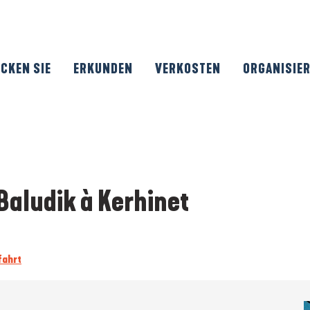
CKEN SIE
ERKUNDEN
VERKOSTEN
ORGANISIE
Baludik à Kerhinet
fahrt