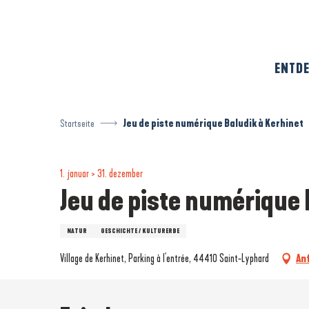
Aller
au
contenu
principal
ENTDE
Startseite
Jeu de piste numérique Baludik à Kerhinet
1. januar > 31. dezember
Jeu de piste numérique 
NATUR
GESCHICHTE / KULTURERBE
Village de Kerhinet, Parking à l'entrée, 44410 Saint-Lyphard
An