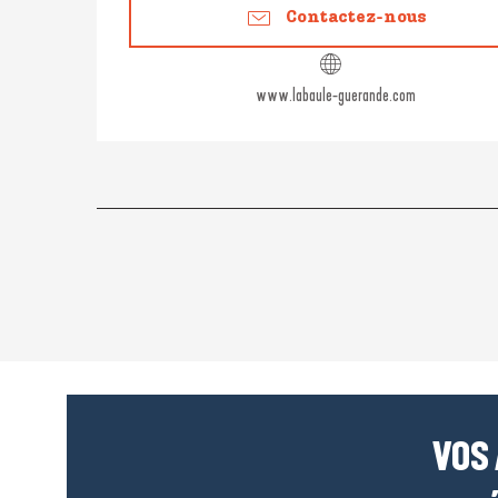
Contactez-nous
www.labaule-guerande.com
VOS