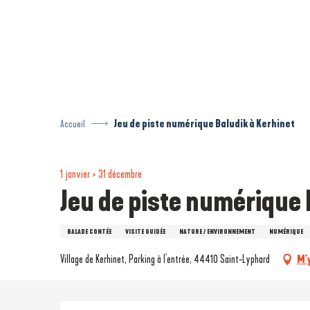
Aller
au
contenu
principal
Accueil
Jeu de piste numérique Baludik à Kerhinet
1 janvier > 31 décembre
Jeu de piste numérique 
BALADE CONTÉE
VISITE GUIDÉE
NATURE / ENVIRONNEMENT
NUMÉRIQUE
Village de Kerhinet, Parking à l'entrée, 44410 Saint-Lyphard
M'