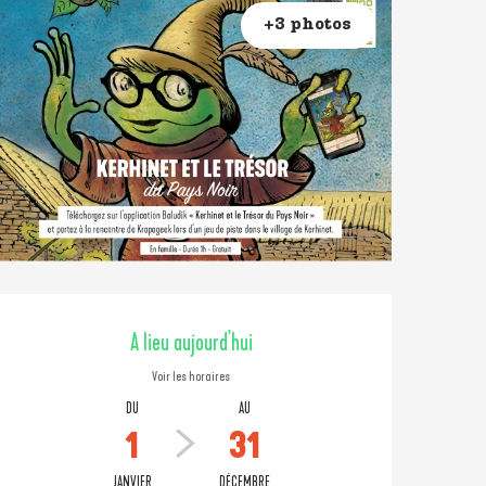
+3 photos
Ouverture et coordonné
A lieu aujourd'hui
Voir les horaires
DU
AU
1
31
JANVIER
DÉCEMBRE