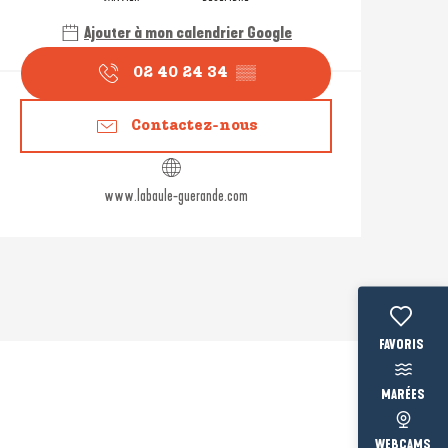
Ajouter à mon calendrier Google
02 40 24 34
▒▒
Contactez-nous
www.labaule-guerande.com
Voir les fav
MARÉES
WEBCAMS