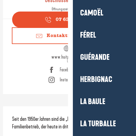
Geschlossen für heute
Öffnungszeiten ansehen
CAMOËL
07 63 21 08
▒▒
FÉREL
Kontaktieren Sie uns
GUÉRANDE
www.huitresjosso.fr
Facebook Seite
HERBIGNAC
Instagram Seite
LA BAULE
Beschreibung
Seit den 1950er Jahren sind die „Huîtres Josso“ ein 
LA TURBALLE
Familienbetrieb, der heute in dritter Generation geführt wird.