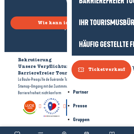
BARRIEREFREIER T
IHR TOURISMUSBÜ
Wie kann ich kommen?
HÄUFIG GESTELLTE 
Rekrutierung
Wer sind wir?
Unsere Verpflichtungen
Ticketverkauf
Barrierefreier Tourismus
Broschüren
-
-
La Baule-Presqu'île de Guérande Tourismus
Rechtliche Hinweise
-
-
Sitemap
Umgang mit der Zustimmung
Partner
Barrierefreiheit: nicht konform
Presse
Gruppen