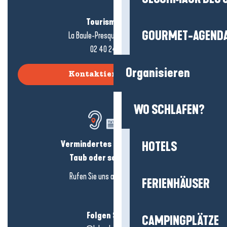
Tourismusbüro
GOURMET-AGEND
La Baule-Presqu'île de Guérande
02 40 24 34 44
Organisieren
Kontaktieren Sie uns
WO SCHLAFEN?
Vermindertes Hörvermögen?
HOTELS
Taub oder schwerhörig?
Rufen Sie uns an in
hier klicken
FERIENHÄUSER
Folgen Sie uns!
CAMPINGPLÄTZE