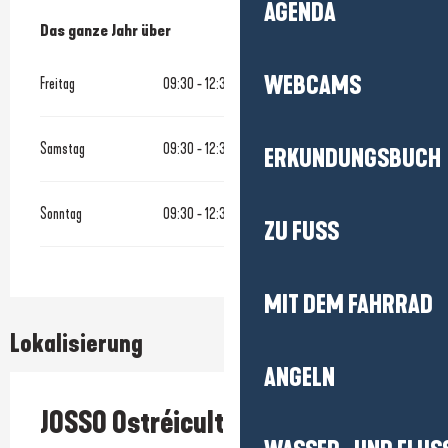
AGENDA
Das ganze Jahr über
Das ganze Jahr über
WEBCAMS
Freitag
09:30 - 12:30
Samstag
09:30 - 12:30
ERKUNDUNGSBUCH
Sonntag
09:30 - 12:30
ZU FUSS
MIT DEM FAHRRAD
Lokalisierung
ANGELN
JOSSO Ostréiculteur