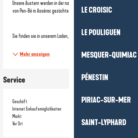
Unsere Austern werden in der natürlichen Umgebung der Bucht 
LE CROISIC
von Pen-Bé in Assérac gezüchtet und direkt vor Ort verkauft.
LE POULIGUEN
Sie finden sie in unserem Laden, der auch Muscheln und...
MESQUER-QUIMIAC
Mehr anzeigen
PÉNESTIN
Service
PIRIAC-SUR-MER
Geschäft
Internet Einkaufsmöglichkeiten
Markt
SAINT-LYPHARD
Vor Ort