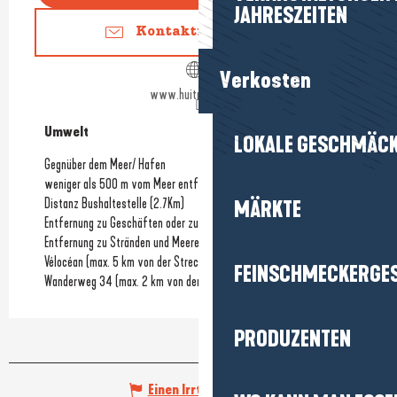
JAHRESZEITEN
Kontaktieren Sie uns
Verkosten
www.huitresjosso.fr
Umwelt
Umwelt
LOKALE GESCHMÄC
Gegnüber dem Meer/ Hafen
weniger als 500 m vom Meer entfernt
Distanz Bushaltestelle
(2.7Km)
MÄRKTE
Entfernung zu Geschäften oder zum Stadtzentrum
(5.6Km)
Entfernung zu Stränden und Meeresküste
(100m)
Vélocéan (max. 5 km von der Strecke entfernt)
FEINSCHMECKERGE
Wanderweg 34 (max. 2 km von der Strecke entfernt)
PRODUZENTEN
Einen Irrtum angeben