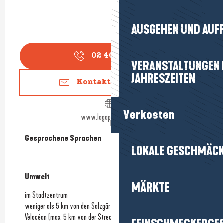
AUSGEHEN UND AUF
02 40 11 78
▒▒
VERANSTALTUNGEN I
JAHRESZEITEN
Kontaktieren Sie uns
Verkosten
www.lagapebistrot.com
Gesprochene Sprachen
Gesprochene Sprachen
LOKALE GESCHMÄC
Umwelt
Umwelt
MÄRKTE
im Stadtzentrum
weniger als 5 km von den Salzgärten entfernt
Vélocéan (max. 5 km von der Strecke entfernt)