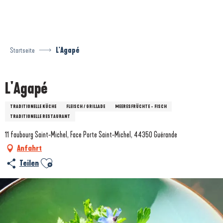
Aller
au
contenu
principal
Startseite
L'Agapé
L'Agapé
TRADITIONELLE KÜCHE
FLEISCH / GRILLADE
MEERESFRÜCHTE - FISCH
TRADITIONELLE RESTAURANT
11 faubourg Saint-Michel, Face Porte Saint-Michel, 44350 Guérande
Anfahrt
Ajouter aux favoris
Teilen