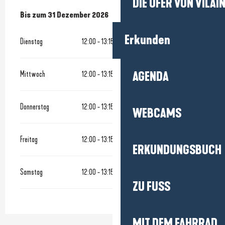
DIE UFER VON VILAI
vom
Bis zum
18 Februar 2026
31 Dezember 2026
bis zum
31 Dezember 2026
Erkunden
Dienstag
12:00 - 13:15
Mittwoch
12:00 - 13:15
AGENDA
Donnerstag
12:00 - 13:15
WEBCAMS
Freitag
12:00 - 13:15
19:30 - 20:15
ERKUNDUNGSBUCH
Samstag
12:00 - 13:15
19:30 - 20:15
ZU FUSS
MIT DEM FAHRRAD