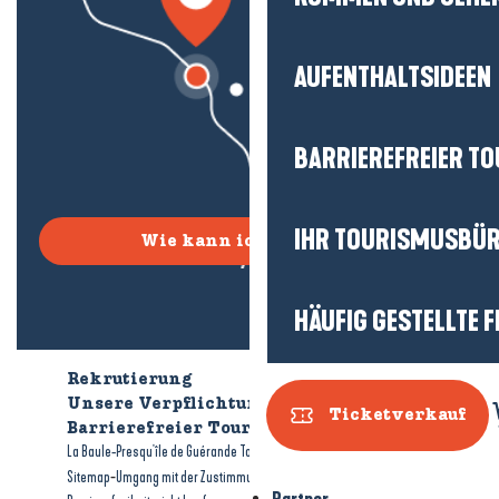
AUFENTHALTSIDEEN
BARRIEREFREIER T
IHR TOURISMUSBÜ
Wie kann ich kommen?
HÄUFIG GESTELLTE 
Rekrutierung
Wer sind wir?
Unsere Verpflichtungen
Ticketverkauf
Barrierefreier Tourismus
Broschüren
-
-
La Baule-Presqu'île de Guérande Tourismus
Rechtliche Hinweise
-
-
Sitemap
Umgang mit der Zustimmung
Partner