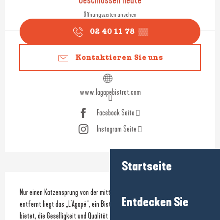
Geschlossen heute
Öffnungszeiten ansehen
02 40 11 78
▒▒
Kontaktieren Sie uns
www.lagapebistrot.com
Facebook Seite
Instagram Seite
Startseite
Beschreibung
Nur einen Katzensprung von der mittelalterlichen Stadt Guérande 
Entdecken Sie
entfernt liegt das „L'Agapé“, ein Bistro, das eine „bistronomische“ Küche 
bietet, die Geselligkeit und Qualität vereint.