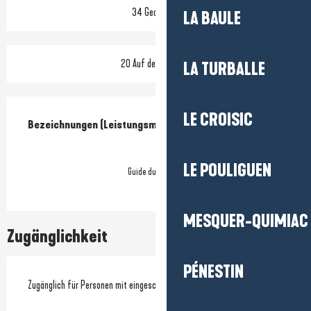
34 Gedeck(e)
LA BAULE
20 Auf der Terrasse
LA TURBALLE
Leistungensmöglichkeiten
LE CROISIC
Bezeichnungen (Leistungsmerkmale)
Bezeichnungen (Leistungsmerkmale)
LE POULIGUEN
Guide du Routard
MESQUER-QUIMIAC
Zugänglichkeit
PÉNESTIN
Zugänglich für Personen mit eingeschränkter Mobilität