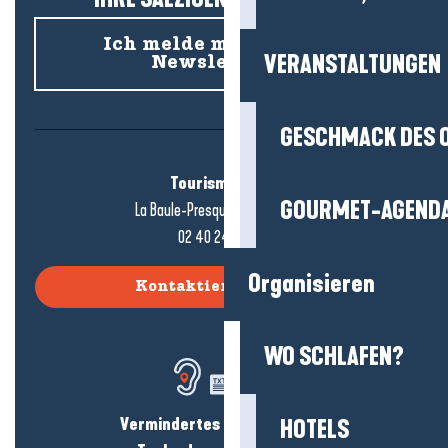
Ich melde mich für den
VERANSTALTUNGEN
Newsletter an
GESCHMACK DES 
Tourismusbüro
GOURMET-AGEND
La Baule-Presqu'île de Guérande
02 40 24 34 44
Organisieren
Kontaktieren Sie uns
WO SCHLAFEN?
Vermindertes Hörvermögen?
HOTELS