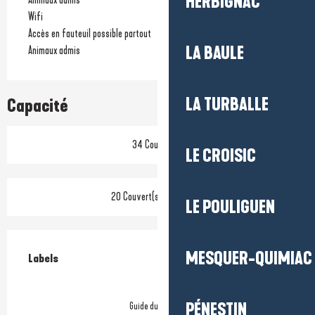
HERBIGNAC
Wifi
Accès en fauteuil possible partout
LA BAULE
Animaux admis
LA TURBALLE
Capacité
34 Couvert(s)
LE CROISIC
20 Couvert(s) en terrasse
LE POULIGUEN
Offres de prestations
MESQUER-QUIMIAC
Labels
Labels
PÉNESTIN
Guide du Routard