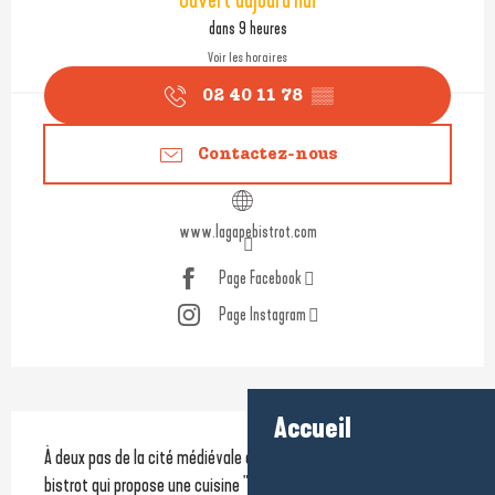
Ouvert aujourd'hui
dans 9 heures
Voir les horaires
02 40 11 78
▒▒
Contactez-nous
www.lagapebistrot.com
Page Facebook
Page Instagram
Accueil
Description
À deux pas de la cité médiévale de Guérande, L'Agapé est un 
bistrot qui propose une cuisine "bistronomique" alliant 