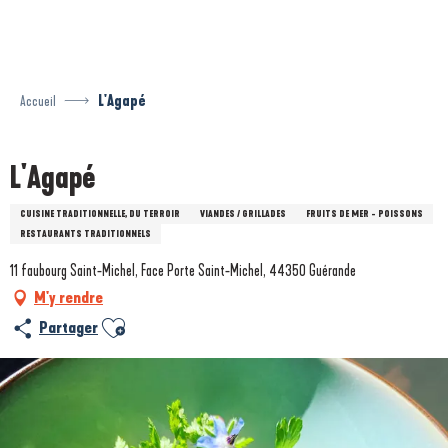
Aller
au
contenu
principal
Accueil
L'Agapé
L'Agapé
CUISINE TRADITIONNELLE, DU TERROIR
VIANDES / GRILLADES
FRUITS DE MER - POISSONS
RESTAURANTS TRADITIONNELS
11 faubourg Saint-Michel, Face Porte Saint-Michel, 44350 Guérande
M'y rendre
Ajouter aux favoris
Partager