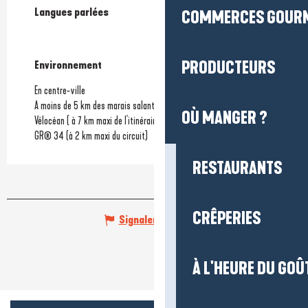
Langues parlées
Langues parlées
COMMERCES GOUR
PRODUCTEURS
Environnement
Environnement
En centre-ville
A moins de 5 km des marais salants
OÙ MANGER ?
Vélocéan ( à 7 km maxi de l'itinéraire)
GR® 34 (à 2 km maxi du circuit)
RESTAURANTS
CRÊPERIES
Signaler une erreur
À L'HEURE DU GOÛ