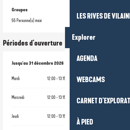
Groupes
Groupes
LES RIVES DE VILAIN
55 Personne(s) maxi
Explorer
Périodes d'ouverture
AGENDA
Du
Jusqu'au
18 février 2026
31 décembre 2026
au
31 décembre 2026
WEBCAMS
Mardi
12:00 - 13:15
Mercredi
12:00 - 13:15
CARNET D'EXPLORA
Jeudi
12:00 - 13:15
À PIED