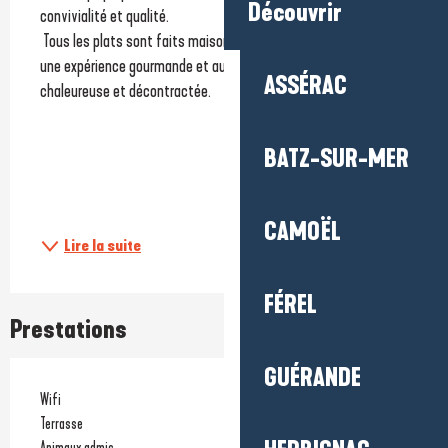
Découvrir
convivialité et qualité.
 Tous les plats sont faits maison à partir de produits frais, pour 
une expérience gourmande et authentique dans une ambiance 
ASSÉRAC
chaleureuse et décontractée.
BATZ-SUR-MER
CAMOËL
Lire la suite
FÉREL
Prestations
GUÉRANDE
Wifi
Terrasse
Animaux admis