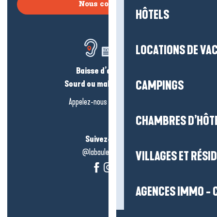
Nous contacter
HÔTELS
LOCATIONS DE VA
Baisse d’audition ?
Sourd ou malentendant ?
CAMPINGS
Appelez-nous en
cliquant-ici
CHAMBRES D’HÔT
Suivez-nous !
@labauleguérande
VILLAGES ET RÉS
AGENCES IMMO - 