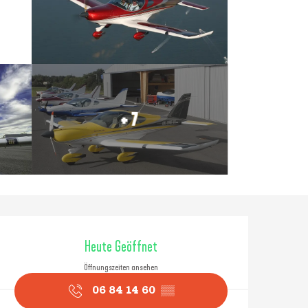
+ 7
Öffnungszeiten & Konta
Heute Geöffnet
Öffnungszeiten ansehen
06 84 14 60
▒▒