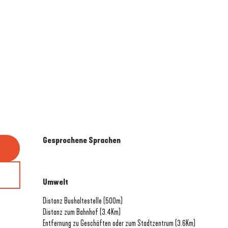
Gesprochene Sprachen
Gesprochene Sprachen
Umwelt
Umwelt
Distanz Bushaltestelle
(500m)
Distanz zum Bahnhof
(3.4Km)
Entfernung zu Geschäften oder zum Stadtzentrum
(3.6Km)