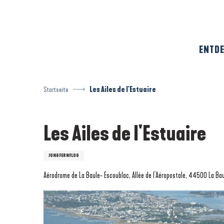
Aller
au
contenu
principal
ENTDE
Startseite
Les Ailes de l'Estuaire
Les Ailes de l'Estuaire
JUNGFERNFLUG
Aérodrome de La Baule- Escoublac, Allée de l'Aéropostale, 44500 La Ba