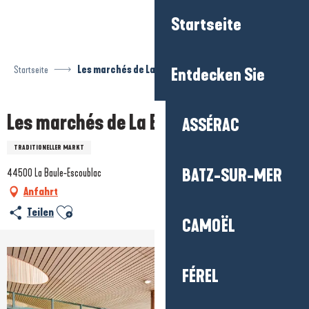
Aller
Startseite
au
contenu
principal
Startseite
Les marchés de La Baule
Entdecken Sie
Les marchés de La Baule
ASSÉRAC
TRADITIONELLER MARKT
BATZ-SUR-MER
44500 La Baule-Escoublac
Anfahrt
Ajouter aux favoris
Teilen
CAMOËL
FÉREL
+4 Fotos