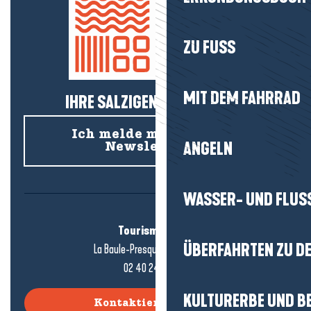
ZU FUSS
MIT DEM FAHRRAD
IHRE SALZIGEN NEUIGKEITEN!
Ich melde mich für den
ANGELN
Newsletter an
WASSER- UND FLUS
Tourismusbüro
ÜBERFAHRTEN ZU DE
La Baule-Presqu'île de Guérande
02 40 24 34 44
KULTURERBE UND B
Kontaktieren Sie uns