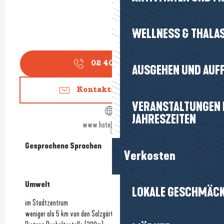
WELLNESS & THALA
02 40 19 68
▒▒
AUSGEHEN UND AUF
Kontaktieren Sie uns
VERANSTALTUNGEN I
JAHRESZEITEN
www.hotelguerande.fr
Gesprochene Sprachen
Gesprochene Sprachen
Verkosten
Umwelt
Umwelt
LOKALE GESCHMÄC
im Stadtzentrum
weniger als 5 km von den Salzgärten entfernt