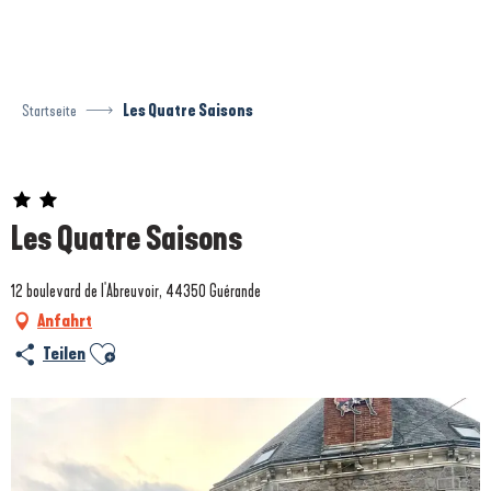
Aller
au
contenu
principal
Startseite
Les Quatre Saisons
Prestataire engagé dans une démarche environnementale
Les Quatre Saisons
12 boulevard de l'Abreuvoir, 44350 Guérande
Anfahrt
Ajouter aux favoris
Teilen