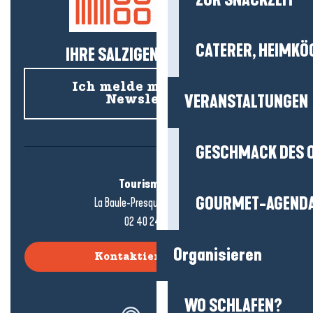
ZUR SNACKZEIT
CATERER, HEIMKÖ
IHRE SALZIGEN NEUIGKEITEN!
Ich melde mich für den
VERANSTALTUNGEN
Newsletter an
GESCHMACK DES 
Tourismusbüro
GOURMET-AGEND
La Baule-Presqu'île de Guérande
02 40 24 34 44
Organisieren
Kontaktieren Sie uns
WO SCHLAFEN?