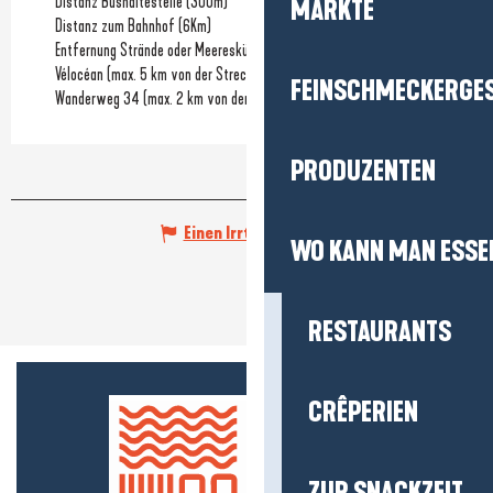
Distanz Bushaltestelle
(300m)
MÄRKTE
Distanz zum Bahnhof
(6Km)
Entfernung Strände oder Meeresküste
(6Km)
Vélocéan (max. 5 km von der Strecke entfernt)
FEINSCHMECKERGE
Wanderweg 34 (max. 2 km von der Strecke entfernt)
PRODUZENTEN
Einen Irrtum angeben
WO KANN MAN ESSE
RESTAURANTS
CRÊPERIEN