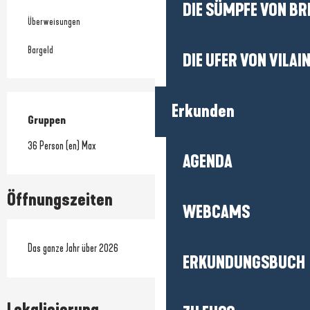
DIE SÜMPFE VON BR
Überweisungen
Bargeld
DIE UFER VON VILAI
Erkunden
Gruppen
Gruppen
36 Person (en) Max
AGENDA
Öffnungszeiten
WEBCAMS
Das ganze Jahr über 2026
ERKUNDUNGSBUCH
Lokalisierung