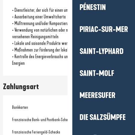
PÉNESTIN
• Dienstleister, der sich für einen umweltfreundlichen Ansatz einsetzt
• Ausarbeitung einer Umweltcharta
• Mülltrennung und/oder Kompostierung
PIRIAC-SUR-MER
• Verwendung von natürlichen oder mit einem Umweltzeichen
versehenen Reinigungsmitteln
• Lokale und saisonale Produkte werden angeboten
• Maßnahmen zur Förderung der lokalen Biodiversität
SAINT-LYPHARD
• Kontrolle des Energieverbrauchs und/oder Nutzung erneuerbarer
Energien
SAINT-MOLF
Zahlungsart
MEERESUFER
Bankkarten
DIE SALZSÜMPFE
Französische Bank- und Postbank-Schecks
Französische Feriengeld-Schecks