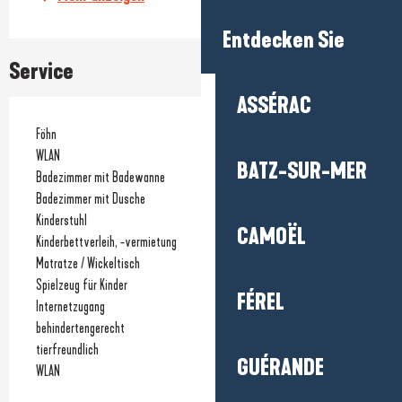
Entdecken Sie
Service
ASSÉRAC
Föhn
WLAN
BATZ-SUR-MER
Badezimmer mit Badewanne
Badezimmer mit Dusche
Kinderstuhl
CAMOËL
Kinderbettverleih, -vermietung
Matratze / Wickeltisch
Spielzeug für Kinder
FÉREL
Internetzugang
behindertengerecht
tierfreundlich
GUÉRANDE
WLAN