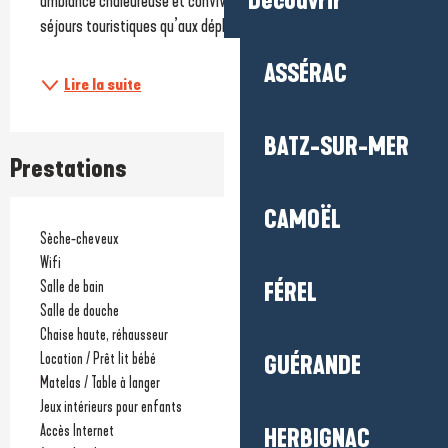
Découvrir
ambiance chaleureuse et conviviale, adaptée aussi bien aux 
séjours touristiques qu’aux déplacements...
ASSÉRAC
Lire la suite
BATZ-SUR-MER
Prestations
CAMOËL
Sèche-cheveux
Wifi
Salle de bain
FÉREL
Salle de douche
Chaise haute, réhausseur
Location / Prêt lit bébé
GUÉRANDE
Matelas / Table à langer
Jeux intérieurs pour enfants
Accès Internet
HERBIGNAC