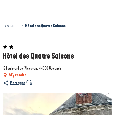
Aller
au
contenu
principal
Accueil
Hôtel des Quatre Saisons
Prestataire engagé dans une démarche environnementale
Hôtel des Quatre Saisons
12 boulevard de l'Abreuvoir, 44350 Guérande
M'y rendre
Ajouter aux favoris
Partager