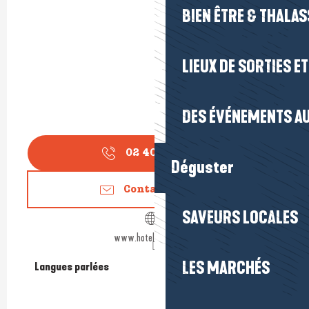
BIEN ÊTRE & THALA
LIEUX DE SORTIES E
DES ÉVÉNEMENTS AU
02 40 19 68
▒▒
Déguster
Contactez-nous
SAVEURS LOCALES
www.hotelguerande.fr
LES MARCHÉS
Langues parlées
Langues parlées