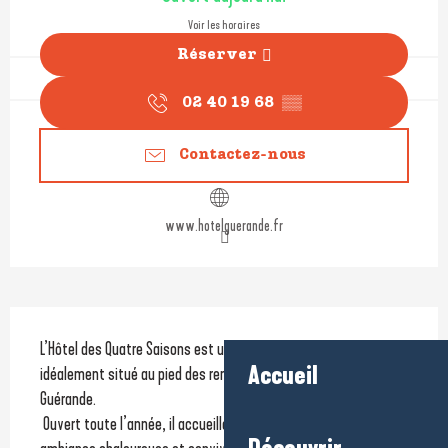
Voir les horaires
Réserver
02 40 19 68
▒▒
Contactez-nous
www.hotelguerande.fr
Description
L’Hôtel des Quatre Saisons est un établissement 2 étoiles 
Accueil
idéalement situé au pied des remparts de la cité médiévale de 
Guérande.
 Ouvert toute l’année, il accueille ses visiteurs dans une 