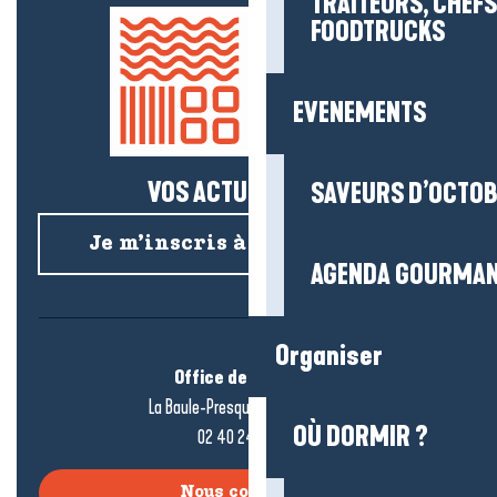
TRAITEURS, CHEFS
FOODTRUCKS
EVENEMENTS
VOS ACTUS SALÉES !
SAVEURS D’OCTO
Je m’inscris à la newsletter
AGENDA GOURMA
Organiser
Office de tourisme
La Baule-Presqu’île de Guérande
OÙ DORMIR ?
02 40 24 34 44
Nous contacter