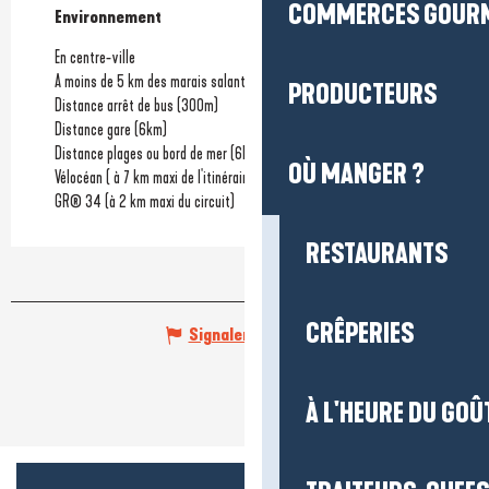
COMMERCES GOUR
Environnement
Environnement
En centre-ville
A moins de 5 km des marais salants
PRODUCTEURS
Distance arrêt de bus
(300m)
Distance gare
(6km)
Distance plages ou bord de mer
(6km)
OÙ MANGER ?
Vélocéan ( à 7 km maxi de l'itinéraire)
GR® 34 (à 2 km maxi du circuit)
RESTAURANTS
CRÊPERIES
Signaler une erreur
À L'HEURE DU GOÛ