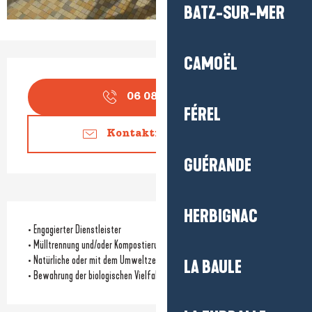
BATZ-SUR-MER
CAMOËL
Öffnungszeiten & Kontaktdaten
06 08 90 63
▒▒
FÉREL
Kontaktieren Sie uns
GUÉRANDE
HERBIGNAC
• Engagierter Dienstleister
• Mülltrennung und/oder Kompostierung
• Natürliche oder mit dem Umweltzeichen versehene Reinigungsmittel
LA BAULE
• Bewahrung der biologischen Vielfalt des Standorts