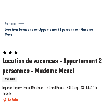
Aller
au
contenu
principal
Startseite
Location de vacances - Appartement 2 personnes - Madame
Mevel
Prestataire engagé dans une démarche écoresponsable
Location de vacances - Appartement 2
personnes - Madame Mevel
WOHNUNG
Impasse Duguay Trouin, Résidence " Le Grand Pavois", BAT C appt 43, 44420 La
Turballe
Anfahrt