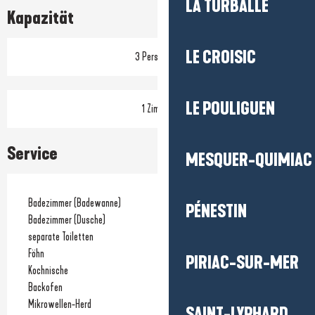
LA TURBALLE
Kapazität
LE CROISIC
3 Person(en)
LE POULIGUEN
1 Zimmer
Service
MESQUER-QUIMIAC
Badezimmer (Badewanne)
PÉNESTIN
Badezimmer (Dusche)
separate Toiletten
Föhn
PIRIAC-SUR-MER
Kochnische
Backofen
Mikrowellen-Herd
SAINT-LYPHARD