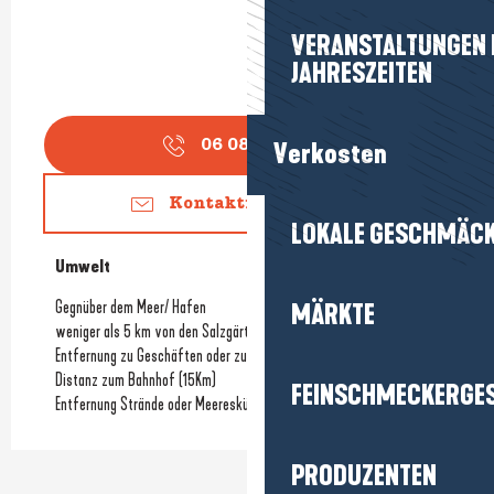
VERANSTALTUNGEN I
JAHRESZEITEN
06 08 90 63
▒▒
Verkosten
Kontaktieren Sie uns
LOKALE GESCHMÄC
Umwelt
Umwelt
Gegnüber dem Meer/ Hafen
MÄRKTE
weniger als 5 km von den Salzgärten entfernt
Entfernung zu Geschäften oder zum Stadtzentrum
(300m)
Distanz zum Bahnhof
(15Km)
FEINSCHMECKERGE
Entfernung Strände oder Meeresküste
PRODUZENTEN