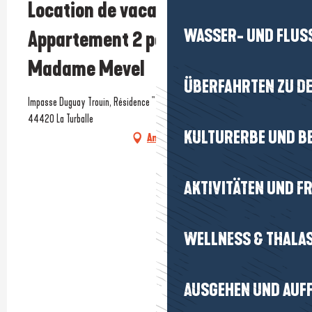
Location de vacances -
WASSER- UND FLUS
Appartement 2 personnes -
Madame Mevel
ÜBERFAHRTEN ZU DE
Impasse Duguay Trouin, Résidence " Le Grand Pavois", BAT C appt 43,
44420 La Turballe
KULTURERBE UND B
Anfahrt
AKTIVITÄTEN UND FR
WELLNESS & THALA
AUSGEHEN UND AUF