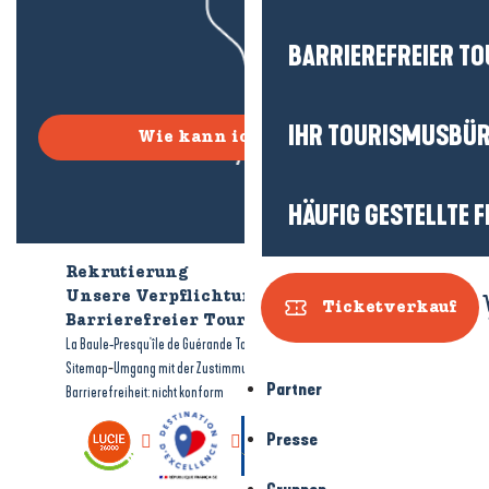
BARRIEREFREIER T
IHR TOURISMUSBÜ
Wie kann ich kommen?
HÄUFIG GESTELLTE 
Rekrutierung
Wer sind wir?
Unsere Verpflichtungen
Ticketverkauf
Barrierefreier Tourismus
Broschüren
-
-
La Baule-Presqu'île de Guérande Tourismus
Rechtliche Hinweise
-
-
Sitemap
Umgang mit der Zustimmung
Partner
Barrierefreiheit: nicht konform
Presse