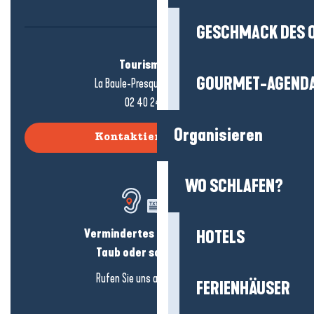
GESCHMACK DES 
Tourismusbüro
GOURMET-AGEND
La Baule-Presqu'île de Guérande
02 40 24 34 44
Organisieren
Kontaktieren Sie uns
WO SCHLAFEN?
Vermindertes Hörvermögen?
HOTELS
Taub oder schwerhörig?
Rufen Sie uns an in
hier klicken
FERIENHÄUSER