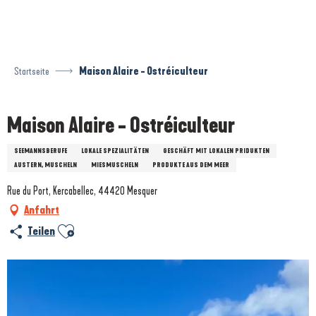
Aller
au
contenu
principal
Startseite
Maison Alaire - Ostréiculteur
Maison Alaire - Ostréiculteur
SEEMANNSBERUFE
LOKALE SPEZIALITÄTEN
GESCHÄFT MIT LOKALEN PRIDUKTEN
AUSTERN, MUSCHELN
MIESMUSCHELN
PRODUKTE AUS DEM MEER
Rue du Port, Kercabellec, 44420 Mesquer
Anfahrt
Ajouter aux favoris
Teilen