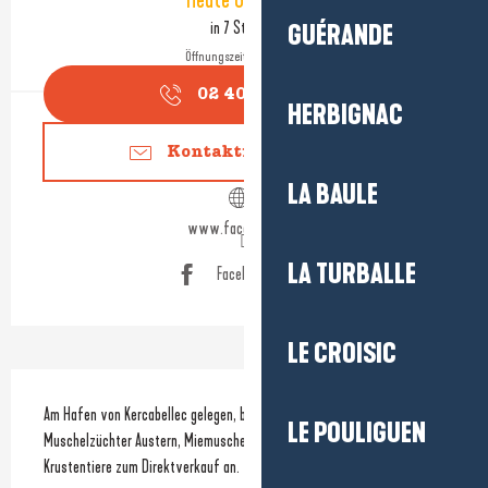
Heute Geöffnet
in 7 Stunden
GUÉRANDE
Öffnungszeiten ansehen
02 40 42 53
▒▒
HERBIGNAC
Kontaktieren Sie uns
LA BAULE
www.facebook.com
LA TURBALLE
Facebook Seite
LE CROISIC
Beschreibung
Am Hafen von Kercabellec gelegen, bietet dieser Austern- und 
LE POULIGUEN
Muschelzüchter Austern, Miemuscheln, Muscheln, Schalen- und 
Krustentiere zum Direktverkauf an. 