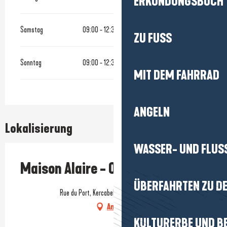
ERKUNDUNGSBUCH
Samstag
09:00 - 12:30
14:00 - 18:30
ZU FUSS
Sonntag
09:00 - 12:30
14:00 - 18:30
MIT DEM FAHRRAD
ANGELN
Lokalisierung
WASSER- UND FLUS
Maison Alaire - Ostréiculteur
ÜBERFAHRTEN ZU DE
Rue du Port, Kercabellec, 44420 Mesquer
Anfahrt
KULTURERBE UND B