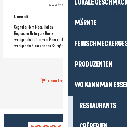
LOKALE GESCHMÄC
www.facebook.com
Umwelt
Umwelt
MÄRKTE
Gegnüber dem Meer/ Hafen
Regionaler Naturpark Brière
weniger als 500 m vom Meer entfernt
FEINSCHMECKERGE
weniger als 5 km von den Salzgärten entfernt
PRODUZENTEN
Einen Irrtum angeben
WO KANN MAN ESSE
RESTAURANTS
CRÊPERIEN