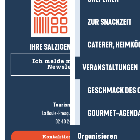
ZUR SNACKZEIT
CATERER, HEIMKÖ
IHRE SALZIGEN NEUIGKEITEN!
Ich melde mich für den
VERANSTALTUNGEN
Newsletter an
GESCHMACK DES 
Tourismusbüro
GOURMET-AGEND
La Baule-Presqu'île de Guérande
02 40 24 34 44
Organisieren
Kontaktieren Sie uns