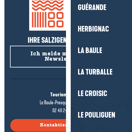
GUÉRANDE
HERBIGNAC
IHRE SALZIGEN NEUIGKEITEN!
LA BAULE
Ich melde mich für den
Newsletter an
LA TURBALLE
LE CROISIC
Tourismusbüro
La Baule-Presqu'île de Guérande
02 40 24 34 44
LE POULIGUEN
Kontaktieren Sie uns