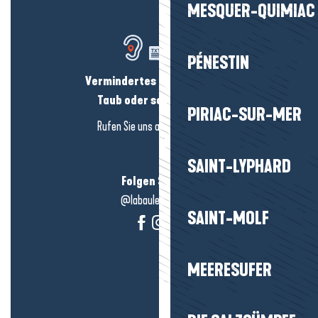
MESQUER-QUIMIAC
PÉNESTIN
Vermindertes Hörvermögen?
Taub oder schwerhörig?
PIRIAC-SUR-MER
Rufen Sie uns an in
hier klicken
SAINT-LYPHARD
Folgen Sie uns!
@labauleguérande
SAINT-MOLF
MEERESUFER