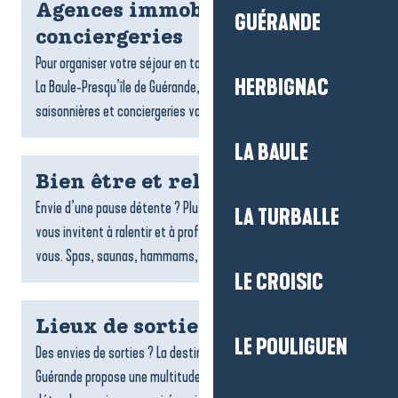
Agences immobilières et
GUÉRANDE
conciergeries
Pour organiser votre séjour en toute sérénité sur la destination
HERBIGNAC
La Baule-Presqu’île de Guérande, les agences de locations
saisonnières et conciergeries vous accompagnent dans...
LA BAULE
Bien être et relaxation
Envie d’une pause détente ? Plusieurs espaces de bien-être
LA TURBALLE
vous invitent à ralentir et à profiter d’un moment rien qu’à
vous. Spas, saunas, hammams, soins du corps,...
LE CROISIC
Lieux de sorties et spectacles
LE POULIGUEN
Des envies de sorties ? La destination La Baule-Presqu’île de
Guérande propose une multitude de lieux pour s’amuser, se