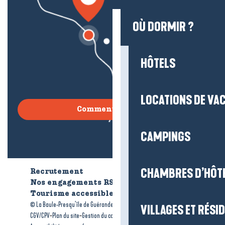
OÙ DORMIR ?
HÔTELS
LOCATIONS DE VA
Comment venir ?
CAMPINGS
CHAMBRES D’HÔT
Recrutement
Qui sommes-nous ?
Nos engagements RSE
Tourisme accessible
Brochures
-
-
© La Baule-Presqu’île de Guérande tourisme
Mentions légales
VILLAGES ET RÉS
-
-
-
CGV/CPV
Plan du site
Gestion du consentement