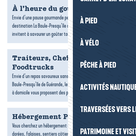
À l’heure du goûter
Envie d’une pause gourmande pendant votre séjour ? Sur la
À PIED
destination La Baule-Presqu’île de Guérande, de nombreux lieux
invitent à savourer un goûter tout en douceur : salons...
À VÉLO
Traiteurs, Chefs à domicile et
PÊCHE À PIED
Foodtrucks
Envie d’un repas savoureux sans cuisiner ? Sur la destination La
Baule-Presqu’île de Guérande, les traiteurs, foodtrucks et chefs
ACTIVITÉS NAUTIQUE
à domicile vous proposent des plats gourmands,...
TRAVERSÉES VERS LE
Hébergement Pénestin
Vous cherchez un hébergement à Pénestin ? Entre plages
PATRIMOINE ET VISI
dorées, falaises, sentiers côtiers et estuaire, la commune