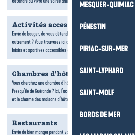
détendre ou vivre une soirée animée : bars...
MESQUER-QUIMIAC
Activités accessibles
PÉNESTIN
Envie de bouger, de vous détendre ou de découvrir le territoire
autrement ? Vous trouverez ici de nombreuses activités de
PIRIAC-SUR-MER
loisirs et sportives accessibles aux personnes à...
SAINT-LYPHARD
Chambres d’hôtes
Vous cherchez une chambre d’hôtes sur la destination La Baule-
Presqu’île de Guérande ? Ici, l’accueil chaleureux, la convivialité
SAINT-MOLF
et le charme des maisons d’hôtes font toute la...
BORDS DE MER
Restaurants
Envie de bien manger pendant votre séjour ? Les restaurants de