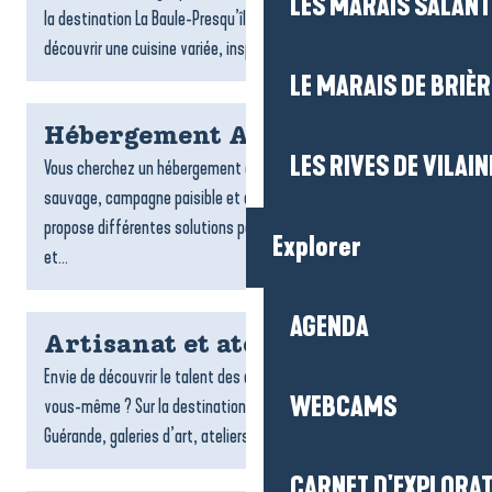
LES MARAIS SALAN
la destination La Baule-Presqu’île de Guérande vous invitent à
découvrir une cuisine variée, inspirée par...
LE MARAIS DE BRIÈR
Hébergement Assérac
LES RIVES DE VILAIN
Vous cherchez un hébergement à Assérac ? Entre littoral
sauvage, campagne paisible et douceur de vivre, Assérac
propose différentes solutions pour profiter d’un séjour calme
Explorer
et...
AGENDA
Artisanat et ateliers créatifs
Envie de découvrir le talent des artisans locaux ou de créer
WEBCAMS
vous-même ? Sur la destination La Baule-Presqu’île de
Guérande, galeries d’art, ateliers et espaces créatifs vous...
CARNET D'EXPLORA