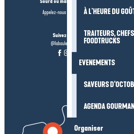
Sourd ou malentendant ?
À L'HEURE DU GOÛ
Appelez-nous en
cliquant-ici
TRAITEURS, CHEFS
Suivez-nous !
FOODTRUCKS
@labauleguérande
EVENEMENTS
SAVEURS D’OCTO
AGENDA GOURMA
Organiser