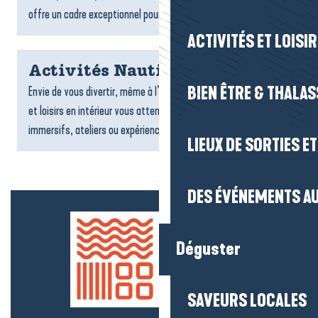
offre un cadre exceptionnel pour un séjour tourné vers la...
ACTIVITÉS ET LOISI
Activités Nautiques
BIEN ÊTRE & THALA
Envie de vous divertir, même à l’abri ? De nombreuses activités
et loisirs en intérieur vous attendent : jeux, sports, espaces
immersifs, ateliers ou expériences ludiques....
LIEUX DE SORTIES E
DES ÉVÉNEMENTS AU
Déguster
SAVEURS LOCALES