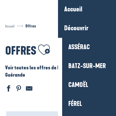
Aller
Accueil
au
contenu
principal
Accueil
Offres
Découvrir
Ajouter aux favoris
ASSÉRAC
OFFRES
BATZ-SUR-MER
Voir toutes les offres de La Baule – Presqu’ile de
Guérande
CAMOËL
FÉREL