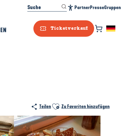
Suche
Partner
Presse
Gruppen
Accessibilité
REN
Ticketverkauf
Prestataire e
Ajouter aux favoris
Teilen
Zu Favoriten hinzufügen