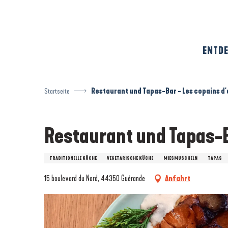
Aller
au
contenu
principal
ENTDE
Startseite
Restaurant und Tapas-Bar - Les copains d
Restaurant und Tapas-B
TRADITIONELLE KÜCHE
VEGETARISCHE KÜCHE
MIESMUSCHELN
TAPAS
15 boulevard du Nord, 44350 Guérande
Anfahrt