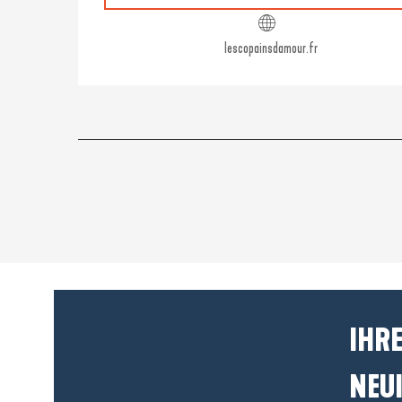
lescopainsdamour.fr
IHRE
NEUI