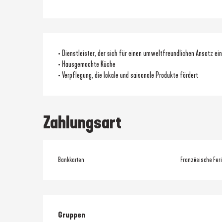
• Dienstleister, der sich für einen umweltfreundlichen Ansatz ei
• Hausgemachte Küche
• Verpflegung, die lokale und saisonale Produkte fördert
Zahlungsart
Bankkarten
Französische Fer
Gruppen
Gruppen