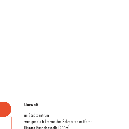
Umwelt
Umwelt
im Stadtzentrum
weniger als 5 km von den Salzgärten entfernt
Distanz Bushaltestelle
(200m)