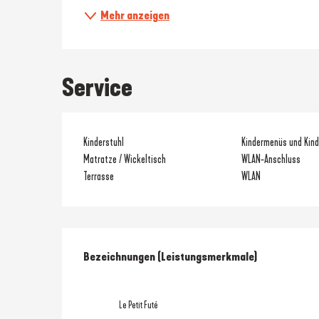
Mehr anzeigen
Service
Kinderstuhl
Kindermenüs und Kind
Matratze / Wickeltisch
WLAN-Anschluss
Terrasse
WLAN
Leistungensmöglic
Bezeichnungen (Leistungsmerkmale)
Bezeichnungen (Leistungsmerkmale)
Le Petit Futé