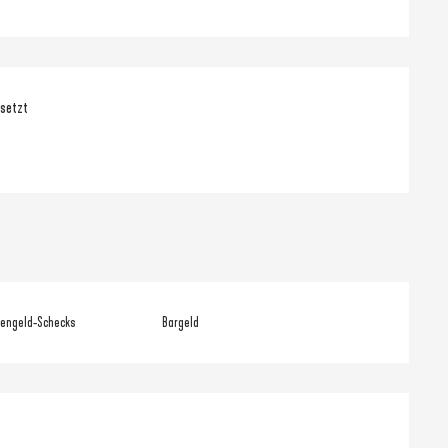
nsetzt
iengeld-Schecks
Bargeld