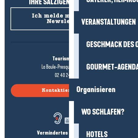
IHRE SALZIGEN NEUIGKEITEN!
Ich melde mich für den
VERANSTALTUNGEN
Newsletter an
GESCHMACK DES 
Tourismusbüro
GOURMET-AGEND
La Baule-Presqu'île de Guérande
02 40 24 34 44
Organisieren
Kontaktieren Sie uns
WO SCHLAFEN?
Vermindertes Hörvermögen?
HOTELS