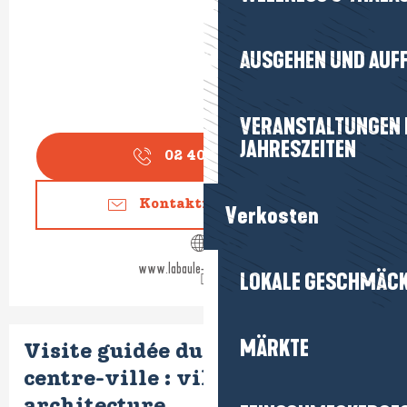
AUSGEHEN UND AUF
VERANSTALTUNGEN I
JAHRESZEITEN
02 40 24 34
▒▒
Kontaktieren Sie uns
Verkosten
www.labaule-guerande.com
LOKALE GESCHMÄC
MÄRKTE
Visite guidée du quartier du
centre-ville : villas et
architecture