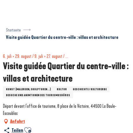
Aller
au
contenu
principal
Startseite
Visite guidée Quartier du centre-ville : villas et architecture
6. juli > 29. august / 9. juli > 27. august / ...
Visite guidée Quartier du centre-ville :
villas et architecture
KUNST (MALEREIEN, SKULPTUREN...)
KULTUR
GESCHICHTE / KULTURERBE
BESUCHE UND ANIMTIONEN DES TOURISMUSBÜROS
Départ devant l'office de tourisme, 8 place de la Victoire, 44500 La Baule-
Escoublac
Anfahrt
Ajouter aux favoris
Teilen