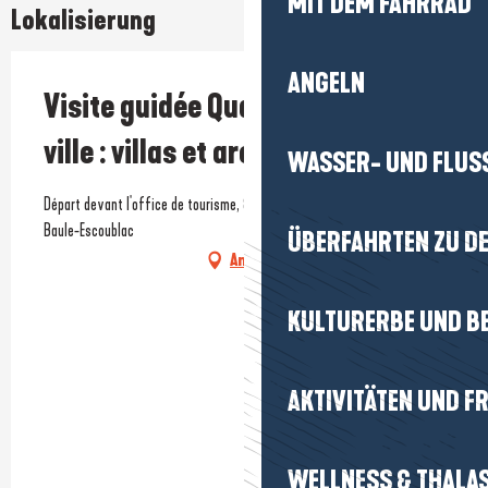
MIT DEM FAHRRAD
Lokalisierung
ANGELN
Visite guidée Quartier du centre-
ville : villas et architecture
WASSER- UND FLUS
Départ devant l'office de tourisme, 8 place de la Victoire, 44500 La
Baule-Escoublac
ÜBERFAHRTEN ZU DE
Anfahrt
KULTURERBE UND B
AKTIVITÄTEN UND FR
WELLNESS & THALA