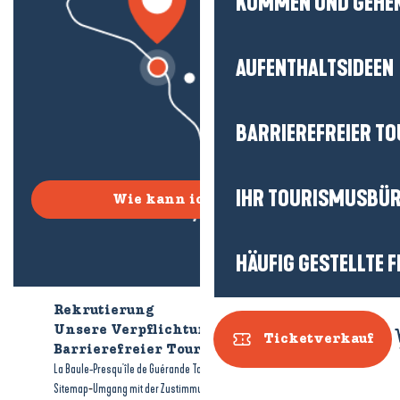
KOMMEN UND GEHE
AUFENTHALTSIDEEN
BARRIEREFREIER T
IHR TOURISMUSBÜ
Wie kann ich kommen?
HÄUFIG GESTELLTE 
Rekrutierung
Wer sind wir?
Unsere Verpflichtungen
Ticketverkauf
Barrierefreier Tourismus
Broschüren
-
-
La Baule-Presqu'île de Guérande Tourismus
Rechtliche Hinweise
-
-
Sitemap
Umgang mit der Zustimmung