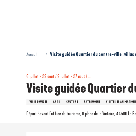
Aller
au
contenu
principal
Accueil
Visite guidée Quartier du centre-ville : villas
6 juillet > 29 août / 9 juillet > 27 août / ...
Visite guidée Quartier du
VISITE GUIDÉE
ARTS
CULTURE
PATRIMOINE
VISITES ET ANIMATIONS
Départ devant l'office de tourisme, 8 place de la Victoire, 44500 La B