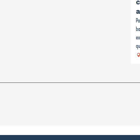
c
a
Pa
ba
ex
qu