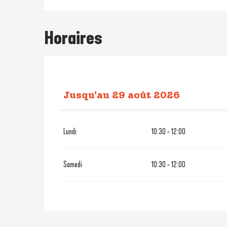
Horaires
Jusqu'au
29 août 2026
Du
9 mai 2026
au
4 juillet 202
Lundi
10:30 - 12:00
Jusqu'au
27 août 2026
Samedi
10:30 - 12:00
Du
19 octobre 2026
au
31 octob
Du
23 décembre 2026
au
30 dé