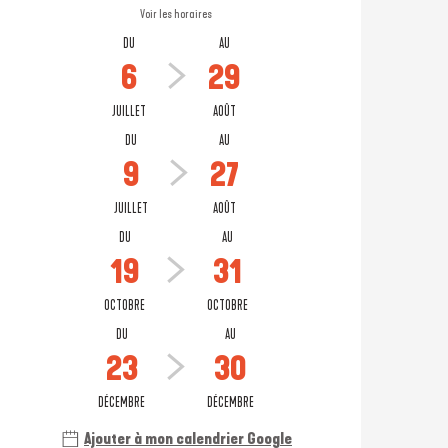
Voir les horaires
DU
AU
6
29
JUILLET
AOÛT
DU
AU
9
27
JUILLET
AOÛT
DU
AU
19
31
OCTOBRE
OCTOBRE
DU
AU
23
30
DÉCEMBRE
DÉCEMBRE
Ajouter à mon calendrier Google