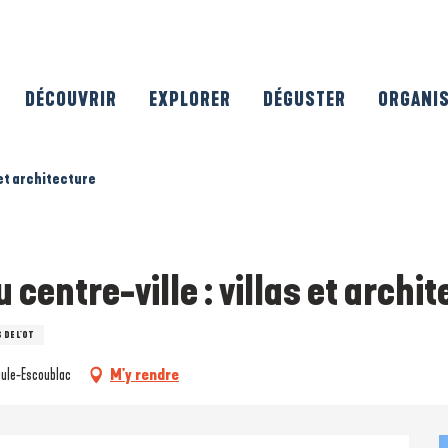
DÉCOUVRIR
EXPLORER
DÉGUSTER
ORGANI
 et architecture
 centre-ville : villas et archi
 DE L'OT
aule-Escoublac
M'y rendre