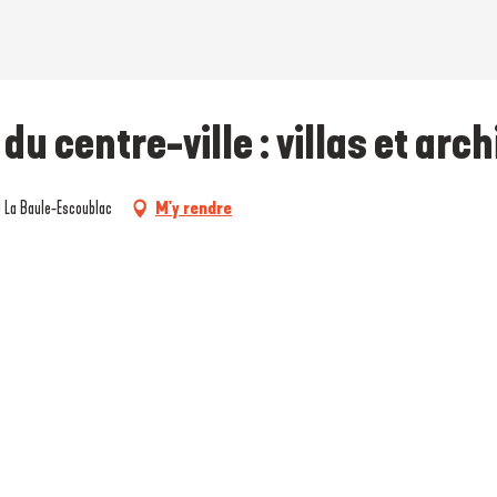
du centre-ville : villas et arc
0 La Baule-Escoublac
M'y rendre