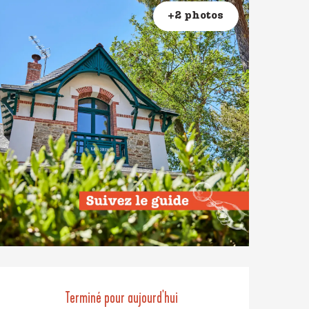
+2 photos
Ouverture et coordonné
Terminé pour aujourd'hui