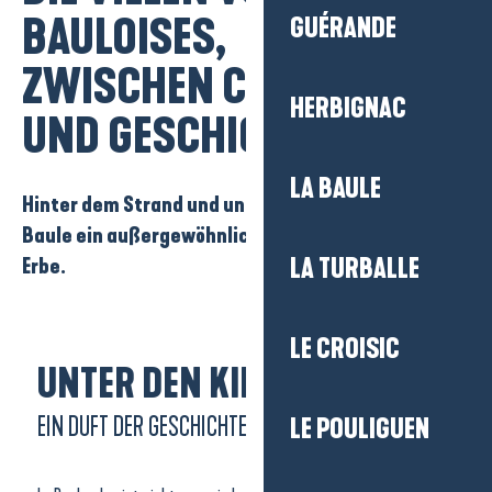
BAULOISES,
GUÉRANDE
Ajouter aux
ZWISCHEN CHARME
HERBIGNAC
UND GESCHICHTE
LA BAULE
Hinter dem Strand und unter den Pinien verbirgt La
Baule ein außergewöhnliches architektonisches
Erbe.
LA TURBALLE
LE CROISIC
UNTER DEN KIEFERN,
EIN DUFT DER GESCHICHTE
LE POULIGUEN