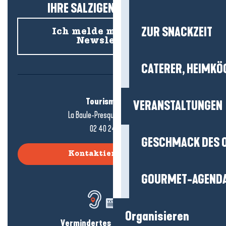
IHRE SALZIGEN NEUIGKEITEN!
ZUR SNACKZEIT
Ich melde mich für den
Newsletter an
CATERER, HEIMKÖ
Tourismusbüro
VERANSTALTUNGEN
La Baule-Presqu'île de Guérande
02 40 24 34 44
GESCHMACK DES 
Kontaktieren Sie uns
GOURMET-AGEND
Organisieren
Vermindertes Hörvermögen?