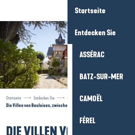
Aller
Startseite
au
contenu
principal
Entdecken Sie
ASSÉRAC
BATZ-SUR-MER
CAMOËL
Startseite
Entdecken Sie
Das Reiseziel
La Baule
Die Villen von Bauloises, zwischen Charme und Geschichte
FÉREL
DIE VILLEN VON