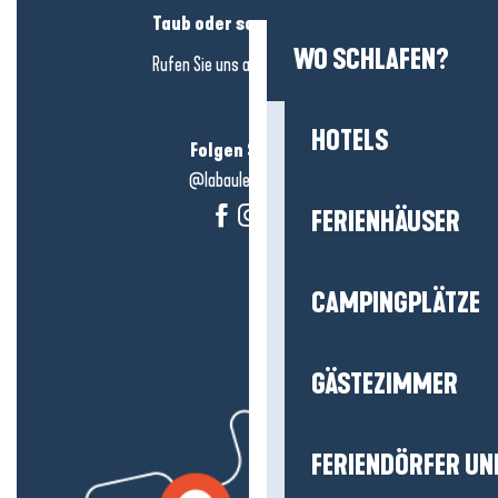
Taub oder schwerhörig?
WO SCHLAFEN?
Rufen Sie uns an in
hier klicken
HOTELS
Folgen Sie uns!
@labauleguérande
FERIENHÄUSER
CAMPINGPLÄTZE
GÄSTEZIMMER
FERIENDÖRFER UN