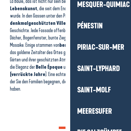
La Baule, das ist nicht nur sein berühmter Strand. Es ist auch
eine
MESQUER-QUIMIAC
Lebenskunst
, die seit dem Ende des 19. Jahrhunderts geprägt
wurde. In den Gassen unter den Pinien erzählen die
denkmalgeschützten Villen
eine elegante und einzigartige
PÉNESTIN
Geschichte. Jede Fassade offenbart einen anderen Stil: spitze
Dächer, Bogenfenster, bunte Ziegelsteine oder dekorative
Mosaike. Einige stammen von
berühmten Architekten
, die
PIRIAC-SUR-MER
das goldene Zeitalter des Ortes geprägt haben. Mit ihren grünen
Gärten und ihrer geschützten Atmosphäre verkörpern diese Häuser
die Eleganz der
Belle Époque
und
der Années folles
SAINT-LYPHARD
(verrückte Jahre
). Eine echte Einladung zu einer Zeitreise, bei
der Sie den Familien begegnen, die die Seele von Bauloise geprägt
haben.
SAINT-MOLF
MEERESUFER