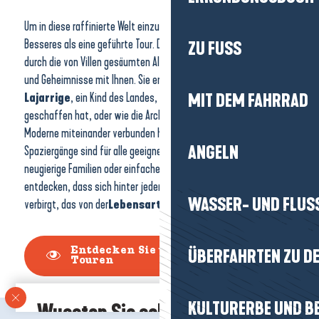
Um in diese raffinierte Welt einzutauchen, gibt es nichts
Besseres als eine geführte Tour. Die
Fremdenführer
führen Sie
ZU FUSS
durch die von Villen gesäumten Alleen und teilen dabei Anekdoten
und Geheimnisse mit Ihnen. Sie erfahren, warum
Louis
Lajarrige
, ein Kind des Landes, das Viertel La Baule-les-Pins
MIT DEM FAHRRAD
geschaffen hat, oder wie die Architekten Regionalismus und
Moderne miteinander verbunden haben. Diese kommentierten
ANGELN
Spaziergänge sind für alle geeignet: Geschichtsinteressierte,
neugierige Familien oder einfache Spaziergänger. Dabei werden Sie
entdecken, dass sich hinter jedem Tor ein Stück Geschichte
WASSER- UND FLUS
verbirgt, das von der
Lebensart in Baule
zeugt.
Entdecken Sie unsere geführten
ÜBERFAHRTEN ZU DE
Touren
KULTURERBE UND B
Wussten Sie schon?