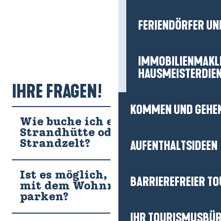
FERIENDÖRFER UN
IMMOBILIENMAKL
HAUSMEISTERDIE
IHRE FRAGEN!
KOMMEN UND GEHE
Wie buche ich eine
Strandhütte oder ein
Strandzelt?
AUFENTHALTSIDEEN
Ist es möglich, in La Baule
BARRIEREFREIER T
mit dem Wohnmobil zu
parken?
IHR TOURISMUSBÜ