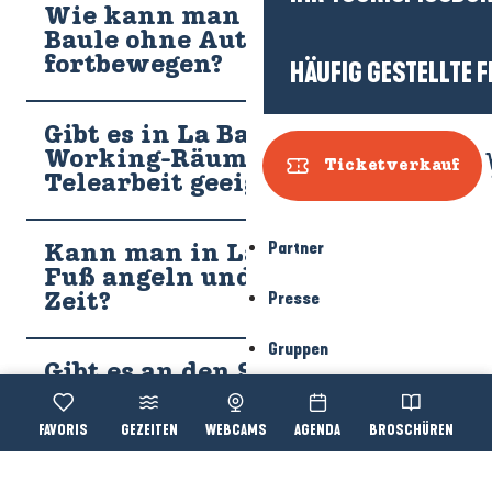
Wie kann man sich in La
Baule ohne Auto
fortbewegen?
HÄUFIG GESTELLTE 
Gibt es in La Baule Co-
Working-Räume, die für
Ticketverkauf
Telearbeit geeignet sind?
Partner
Kann man in La Baule zu
Fuß angeln und zu welcher
Presse
Zeit?
Gruppen
Gibt es an den Stränden von
La Baule Zugänge und
Dienstleistungen für
Voir les favoris
GEZEITEN
WEBCAMS
AGENDA
BROSCHÜREN
Accessibi
Suche
Menschen mit
eingeschränkter Mobilität?