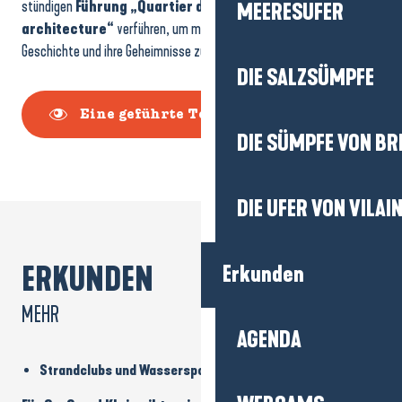
stündigen
Führung „Quartier du centre-ville: villas et
MEERESUFER
architecture“
verführen, um mehr über diese Villen, ihre
Geschichte und ihre Geheimnisse zu erfahren.
DIE SALZSÜMPFE
Eine geführte Tour wählen
DIE SÜMPFE VON BR
DIE UFER VON VILAI
ERKUNDEN
Erkunden
MEHR
AGENDA
Strandclubs und Wassersport