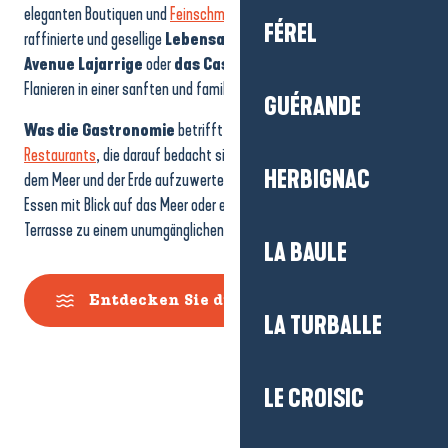
eleganten Boutiquen und
Feinschmeckerhallen
spiegeln
die
FÉREL
raffinierte und gesellige
Lebensart des
Ortes wider. Die intimere
Avenue Lajarrige
oder
das Casino-Viertel
laden zum
Flanieren in einer sanften und familiären Atmosphäre ein.
GUÉRANDE
Was die Gastronomie
betrifft, so gibt es in La Baule zahlreiche
Restaurants
, die darauf bedacht sind,
die lokalen Produkte
aus
HERBIGNAC
dem Meer und der Erde aufzuwerten! Nach einem aktiven Tag wird ein
Essen mit Blick auf das Meer oder ein Drink auf einer belebten
Terrasse zu einem unumgänglichen Moment!
LA BAULE
Entdecken Sie die Bucht
LA TURBALLE
LE CROISIC