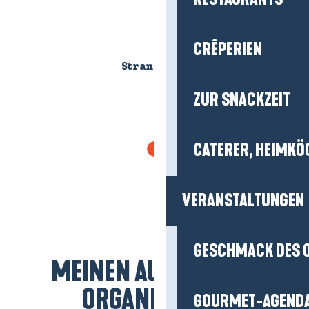
CRÊPERIEN
Strand von La Baule
ZUR SNACKZEIT
DIE PARKS UND WÄLDER
VON LA BAULE
CATERER, HEIMKÖ
In La Baule bieten die Parks und Wälder eine
willkommene Atempause zwischen Ozean
VERANSTALTUNGEN
und Stadt. Man kommt hierher, um im
Schatten der Kiefern spazieren zu gehen, das
Tempo zu verlangsamen und die Natur zu
GESCHMACK DES 
genießen, die zu jeder Jahreszeit zugänglich...
MEINEN AUFENTHALT
ORGANISIEREN
GOURMET-AGEND
Mehr erfahren