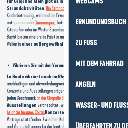
WEBCAMS
Für Groß und Klein gibt es in La Baule eine Vielzahl von
Strandaktivitäten
.
Die Strandclubs
bieten Animation, Spiele und
Kinderbetreuung, während die Erwachsenen sich in der Sonne
ERKUNDUNGSBUCH
entspannen oder
Wassersport
betreiben können. Segeln, Paddeln,
Kitesurfen oder im Winter Strandsegeln: Die Wassersportclubs der
Bucht bieten eine breite Palette an Aktivitäten, um den Wind und die
ZU FUSS
Wellen in
einer außergewöhnlichen Umgebung
zu genießen.
MIT DEM FAHRRAD
Vibrieren Sie mit den Veranstaltungen
La Baule vibriert auch im Rhythmus der Kultur
dank eines
ANGELN
reichhaltigen und abwechslungsreichen Programms. Aufführungen,
Konzerte und Ausstellungen prägen das Jahr und bieten Erlebnisse für
jeden Geschmack.
In der Chapelle Sainte-Anne
werden regelmäßig
WASSER- UND FLUS
Ausstellungen
veranstaltet, während
im Kongresszentrum
Atlantia Jacques Chirac
Konzerte, Theateraufführungen
und
Vorträge stattfinden. Zwischen Kulturerbe, künstlerischen Kreationen
ÜBERFAHRTEN ZU DE
und Veranstaltungen für die breite Öffentlichkeit erweist sich die