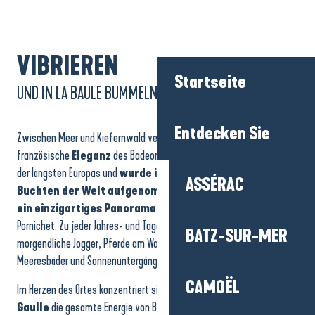
VIBRIEREN
Startseite
UND IN LA BAULE BUMMELN
Entdecken Sie
Zwischen Meer und Kiefernwald verkörpert La Baule seit jeher die
französische
Eleganz
des Badeorts.
Die Bucht
ist mit 9 km eine
der längsten Europas und
wurde in den Club der schönsten
ASSÉRAC
Buchten der Welt aufgenommen
. Der große Strand
bietet
ein einzigartiges Panorama
zwischen Le Pouliguen und
Pornichet. Zu jeder Jahres- und Tageszeit bietet sich ein anderes Bild:
BATZ-SUR-MER
morgendliche Jogger, Pferde am Wasser, bunte Segel auf dem Meer,
Meeresbäder und Sonnenuntergänge auf dem goldenen Sand.
CAMOËL
Im Herzen des Ortes konzentriert sich im Viertel um die
Avenue de
Gaulle
die gesamte Energie von Bauloise. Seine belebten Terrassen,