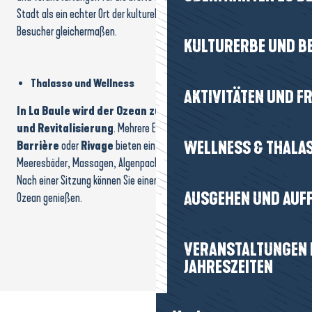
Stadt als ein echter Ort der kulturellen Entdeckung für Einwohner und
Besucher gleichermaßen.
KULTURERBE UND B
Thalasso und Wellness
AKTIVITÄTEN UND FR
In La Baule wird der Ozean zur Quelle der Entspannung
und Revitalisierung
. Mehrere Einrichtungen wie
Le Royal
WELLNESS & THALA
Barrière
oder
Rivage
bieten ein
umfassendes Wellness-Erlebnis
:
Meeresbäder, Massagen, Algenpackungen und Fitnessprogramme.
Nach einer Sitzung können Sie einen Spaziergang mit Blick auf den
AUSGEHEN UND AUF
Ozean genießen.
VERANSTALTUNGEN I
JAHRESZEITEN