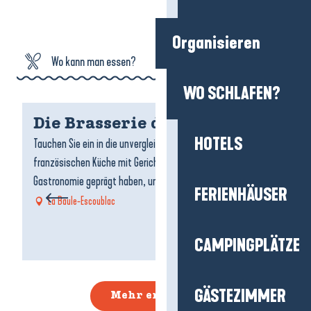
Organisieren
Wo kann man essen?
WO SCHLAFEN?
Wo schlafen?
Die Brasserie des Royal
L
Was tun?
HOTELS
Tauchen Sie ein in die unvergleichliche Welt der großen
Da
französischen Küche mit Gerichten, die die Geschichte der
L'
Agenda
Gastronomie geprägt haben, und einer...
ge
FERIENHÄUSER
At
La Baule-Escoublac
CAMPINGPLÄTZE
GÄSTEZIMMER
Mehr erfahren