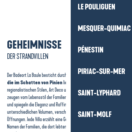
LE POULIGUEN
MESQUER-QUIMIAC
GEHEIMNISSE
PÉNESTIN
DER STRANDVILLEN
PIRIAC-SUR-MER
Der Badeort La Baule besticht durch
seine prächtigen Villen,
die im Schatten von Pinien
liegen und eine Mischung aus
regionalistischen Stilen, Art Deco und Belle Époque darstellen. Sie
SAINT-LYPHARD
zeugen vom Lebensstil der Familien, die zum Baden ans Meer kamen,
und spiegeln die Eleganz und Raffinesse des Ferienortes wider, mit
unterschiedlichen Volumen, verschiedenen Materialien und vielen
SAINT-MOLF
Öffnungen. Jede Villa erzählt eine Geschichte und trägt oft den
Namen der Familien, die dort lebten. Lassen Sie sich von der 1,5-