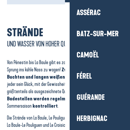
ASSÉRAC
STRÄNDE
BATZ-SUR-MER
UND WASSER VON HOHER QUALITÄT
CAMOËL
Von Pénestin bis La Baule gibt es zahlreiche Möglichkeiten, einen
Sprung ins kühle Nass zu wagen!
Zwischen kleinen felsigen
FÉREL
Buchten und langen weißen Sandstränden
findet hier
jeder sein Glück, mit der Gewissheit, in Wasser zu tauchen, das
größtenteils als ausgezeichnete Qualität eingestuft ist!
39
GUÉRANDE
Badestellen werden regelmäßig
und besonders in der
Sommersaison
kontrolliert
.
HERBIGNAC
Die Strände von La Baule, Le Pouliguen und La Turballe sowie die Häfen
La Baule-Le Pouliguen und Le Croisic tragen das Label
Pavillon Bleu