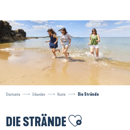
Aller
au
contenu
principal
Startseite
Erkunden
Küste
Die Strände
Ajouter aux favoris
DIE STRÄNDE