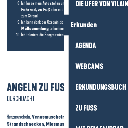
DIE UFER VON VILAI
Ich lasse mein Auto stehen und komme stattdessen
mit dem
Fahrrad, zu Fuß
oder mit öffentlichen Verkehrsmitteln
zum Strand.
Ich kann dank der Ozeaninitiativen an
einer
Erkunden
Müllsammlung
teilnehmen oder
eine
solche organisieren.
Ich toleriere die Seegraswiesen
AGENDA
WEBCAMS
ANGELN ZU FUSS
ERKUNDUNGSBUCH
DURCHDACHT
ZU FUSS
Herzmuscheln
, Venusmuscheln, Messer,
Strandschnecken, Miesmuscheln
und
Austern
– unsere