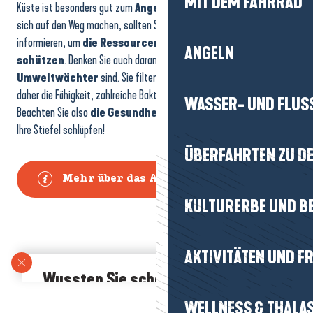
MIT DEM FAHRRAD
Küste ist besonders gut zum
Angeln zu Fuß
geeignet. Bevor Sie
sich auf den Weg machen, sollten Sie sich jedoch über gute Praktiken
informieren, um
die Ressourcen und die Meeresumwelt zu
ANGELN
schützen
. Denken Sie auch daran, dass
Muscheln
echte
Umweltwächter
sind. Sie filtern das Meerwasser und haben
daher die Fähigkeit, zahlreiche Bakterien und Viren zu konzentrieren.
WASSER- UND FLUS
Beachten Sie also
die Gesundheitsempfehlungen
, bevor Sie in
Ihre Stiefel schlüpfen!
ÜBERFAHRTEN ZU DE
Mehr über das Angeln zu Fuß
KULTURERBE UND B
AKTIVITÄTEN UND FR
Wussten Sie schon?
Die
kleinen Ansammlungen von Algen und Trümmern
,
WELLNESS & THALA