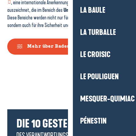
, eine internationale Anerkennung, die Strände und Häfen
LA BAULE
auszeichnet, die im Bereich des
Umweltschutzes
vorbildlich sind.
Diese Bereiche werden nicht nur für die Qualität ihres Badewassers,
sondern auch für ihre Sicherheit und Zugänglichkeit für alle anerkannt!
LA TURBALLE
Mehr über Badestellen
LE CROISIC
LE POULIGUEN
MESQUER-QUIMIAC
PÉNESTIN
DIE 10 GESTEN
DES VERANTWORTUNGSBEWUSSTEN