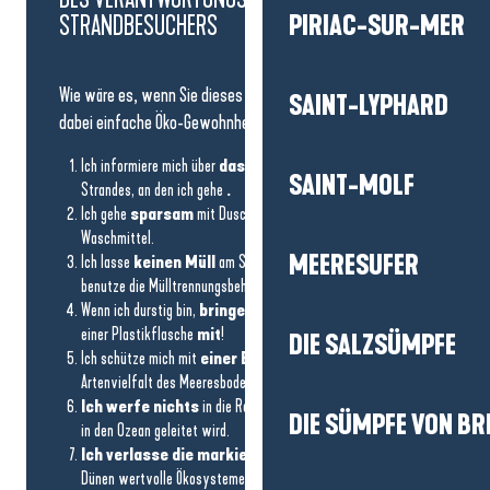
STRANDBESUCHERS
PIRIAC-SUR-MER
Wie wäre es, wenn Sie dieses Mal an den Strand gehen und
SAINT-LYPHARD
dabei einfache Öko-Gewohnheiten anwenden?
Ich informiere mich über
das Umweltengagement
des
SAINT-MOLF
Strandes, an den ich gehe
.
Ich gehe
sparsam
mit Duschwasser um und verbiete
Waschmittel.
MEERESUFER
Ich lasse
keinen Müll
am Strand liegen, sammle ihn auf und
benutze die Mülltrennungsbehälter.
Wenn ich durstig bin,
bringe ich meine
Trinkflasche statt
einer Plastikflasche
mit
!
DIE SALZSÜMPFE
Ich schütze mich mit
einer Bio-Sonnencreme
, um die
Artenvielfalt des Meeresbodens zu erhalten.
Ich werfe nichts
in die Regenwassergitter, da sonst alles
DIE SÜMPFE VON BR
in den Ozean geleitet wird.
Ich verlasse die markierten Wege nicht
, da die
Dünen wertvolle Ökosysteme darstellen.