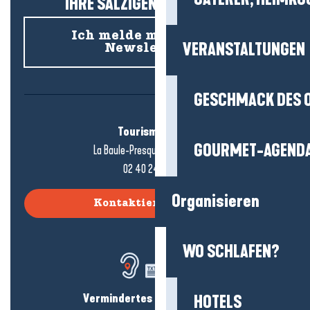
IHRE SALZIGEN NEUIGKEITEN!
Ich melde mich für den
VERANSTALTUNGEN
Newsletter an
GESCHMACK DES 
Tourismusbüro
GOURMET-AGEND
La Baule-Presqu'île de Guérande
02 40 24 34 44
Organisieren
Kontaktieren Sie uns
WO SCHLAFEN?
Vermindertes Hörvermögen?
HOTELS