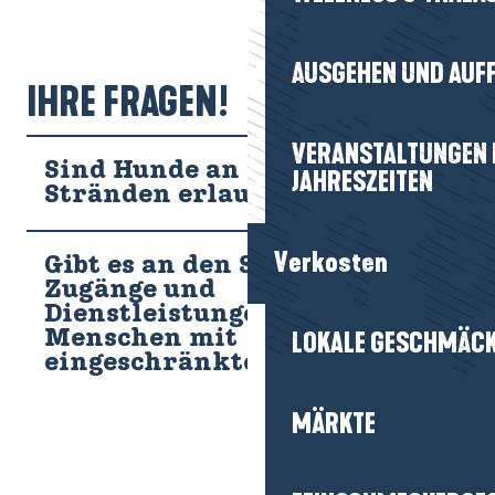
die man auf dem Sand sieht und die
„laisses de mer“
genannt
werden, sind von
großem ökologischem Interesse
.
Unsere Region setzt sich für ihren
Erhalt
ein!
AUSGEHEN UND AUF
IHRE FRAGEN!
VERANSTALTUNGEN I
Sind Hunde an den
JAHRESZEITEN
Stränden erlaubt?
Verkosten
Gibt es an den Stränden
Zugänge und
Dienstleistungen für
Menschen mit
LOKALE GESCHMÄC
eingeschränkter Mobilität?
MÄRKTE