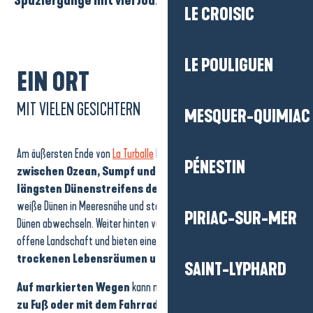
Spaziergänge mit viel Jod.
LE CROISIC
LE POULIGUEN
EIN ORT
MIT VIELEN GESICHTERN
MESQUER-QUIMIAC
Am äußersten Ende von
La Turballe
bildet Pen Bron eine Sandzunge
PÉNESTIN
zwischen Ozean, Sumpf und Pinienwald
. Der Ort ist Teil
des
längsten Dünenstreifens der Halbinsel
, auf dem sich
weiße Dünen in Meeresnähe und stabilere, zurückversetzte graue
PIRIAC-SUR-MER
Dünen abwechseln. Weiter hinten vervollständigen die Sümpfe diese
offene Landschaft und bieten einen starken Kontrast
zwischen
trockenen Lebensräumen und Feuchtgebieten
.
SAINT-LYPHARD
Auf markierten Wegen
kann man das gesamte Gebiet bequem
zu Fuß oder mit dem Fahrrad
erkunden. Man bewegt sich