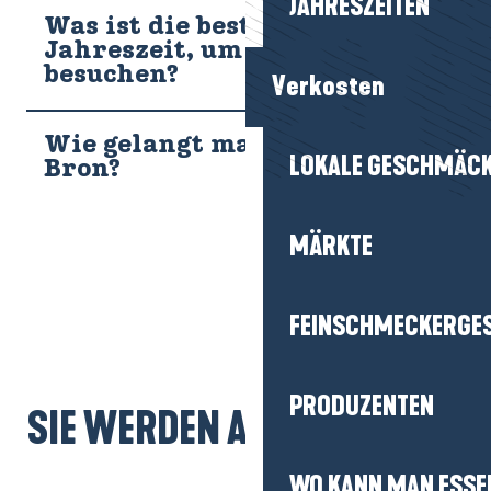
JAHRESZEITEN
Was ist die beste
Jahreszeit, um Pen Bron zu
besuchen?
Verkosten
Wie gelangt man nach Pen
LOKALE GESCHMÄC
Bron?
MÄRKTE
FEINSCHMECKERGE
PRODUZENTEN
SIE WERDEN AUCH MÖGEN...
WO KANN MAN ESSE
GR®34