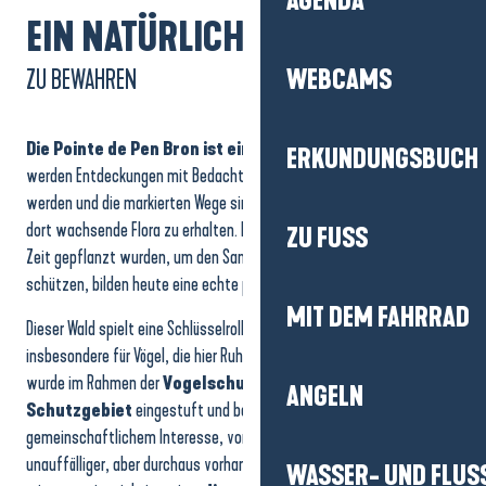
AGENDA
EIN NATÜRLICHER ORT
ZU BEWAHREN
WEBCAMS
Die Pointe de Pen Bron ist ein Naturschutzgebiet
. Hier
ERKUNDUNGSBUCH
werden Entdeckungen mit Bedacht gemacht: Es darf nichts gepflückt
werden und die markierten Wege sind wichtig, um die Dünen und die
dort wachsende Flora zu erhalten. Die Strandkiefern, die im Laufe der
ZU FUSS
Zeit gepflanzt wurden, um den Sand zu fixieren und das Land zu
schützen, bilden heute eine echte pflanzliche Barriere.
MIT DEM FAHRRAD
Dieser Wald spielt eine Schlüsselrolle für die lokale Fauna,
insbesondere für Vögel, die hier Ruhe und Schutz finden. Pen Bron
wurde im Rahmen der
Vogelschutzrichtlinie als besonderes
ANGELN
Schutzgebiet
eingestuft und beherbergt zahlreiche Arten von
gemeinschaftlichem Interesse, von denen mehrere hier nisten. Ein
unauffälliger, aber durchaus vorhandener Naturreichtum, der daran
WASSER- UND FLUS