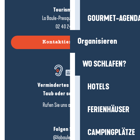
Tourismusbüro
GOURMET-AGEND
La Baule-Presqu'île de Guérande
02 40 24 34 44
Organisieren
Kontaktieren Sie uns
WO SCHLAFEN?
Vermindertes Hörvermögen?
HOTELS
Taub oder schwerhörig?
Rufen Sie uns an in
hier klicken
FERIENHÄUSER
Folgen Sie uns!
CAMPINGPLÄTZE
@labauleguérande