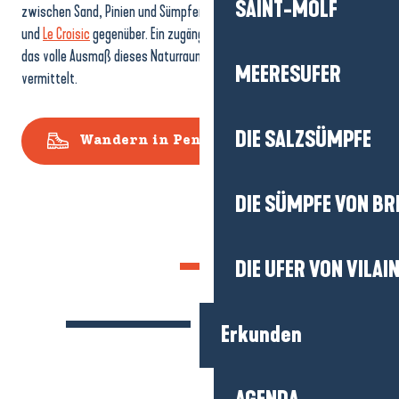
SAINT-MOLF
zwischen Sand, Pinien und Sümpfen, mit freien Blicken auf den Ozean
und
Le Croisic
gegenüber. Ein zugänglicher, flüssiger Spaziergang, der
das volle Ausmaß dieses Naturraums mit seinen vielen Gesichtern
MEERESUFER
vermittelt.
DIE SALZSÜMPFE
Wandern in Pen-Bron
DIE SÜMPFE VON BR
DIE UFER VON VILAI
Erkunden