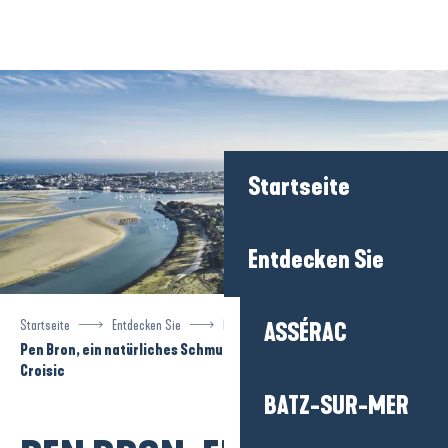
Aller
au
contenu
principal
Startseite
Entdecken Sie
Startseite
Entdecken Sie
Das Reiseziel
La Turballe
ASSÉRAC
Pen Bron, ein natürliches Schmuckkästchen gegenüber von Le
Croisic
BATZ-SUR-MER