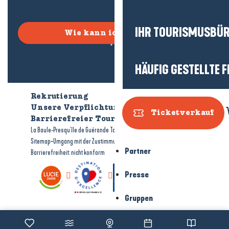
IHR TOURISMUSBÜ
Wie kann ich kommen?
HÄUFIG GESTELLTE 
Rekrutierung
Wer sind wir?
Unsere Verpflichtungen
Ticketverkauf
Barrierefreier Tourismus
Broschüren
-
-
La Baule-Presqu'île de Guérande Tourismus
Rechtliche Hinweise
-
-
Sitemap
Umgang mit der Zustimmung
Partner
Barrierefreiheit: nicht konform
Presse
Gruppen