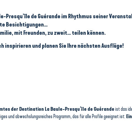
le-Presqu’île de Guérande
im Rhythmus seiner
Veransta
te Besichtigungen
…
Familie, mit Freunden, zu zweit… teilen können.
ch inspirieren und planen Sie Ihre nächsten Ausflüge!
tes der Destination La Baule-Presqu’île de Guérande
ist das id
ltiges und abwechslungsreiches Programm, das für alle Profile geeignet ist:
Ei