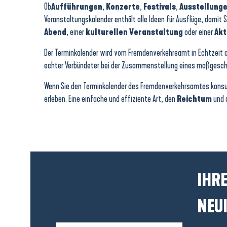
Animation enfant : Fabrique ton nichoir à oiseaux
Ob
Aufführungen
,
Konzerte
,
Festivals
,
Ausstellung
Atelier : tricot
Veranstaltungskalender enthält alle Ideen für Ausflüge, damit 
Bridge à la plage - Initiation de bridge
Abend
, einer
kulturellen Veranstaltung
oder einer
Akt
Stage - Aquarelle
Vermessung in der Stadt Batz
Der Terminkalender wird vom Fremdenverkehrsamt in Echtzeit ak
Concert avec le groupe "LEOPARD CAFE"
echter Verbündeter bei der Zusammenstellung eines maßgeschn
Wenn Sie den Terminkalender des Fremdenverkehrsamtes konsulti
erleben. Eine einfache und effiziente Art, den
Reichtum
und 
IHRE
NEUI