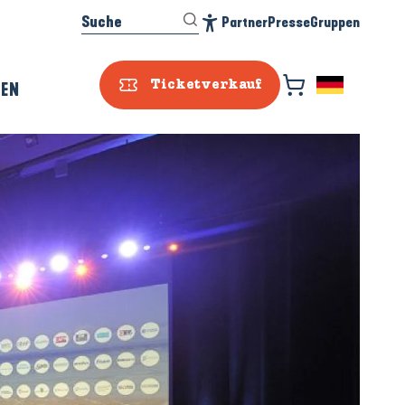
Suche
Partner
Presse
Gruppen
Accessibilité
REN
Ticketverkauf