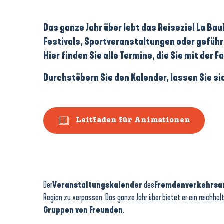
Das ganze Jahr über lebt das Reiseziel
La Bau
Festivals
,
Sportveranstaltungen
oder
geführ
Hier finden Sie alle Termine, die Sie mit der 
Durchstöbern Sie den Kalender, lassen Sie si
Leitfaden für Animationen
Stages d'été de Tennis de table
Visite commentée '"Promenade sur le grand Traict du Croisic"
Carnet de voyage - Piriac
Der
Veranstaltungskalender
des
Fremdenverkehrsam
Concert avec le Trio Valdes
Region zu verpassen. Das ganze Jahr über bietet er ein reichha
VAGABOND-SPIELE
Gruppen von Freunden
.
Mardi de la Mine d'Or : Marché nocturne et concert "Odilon"