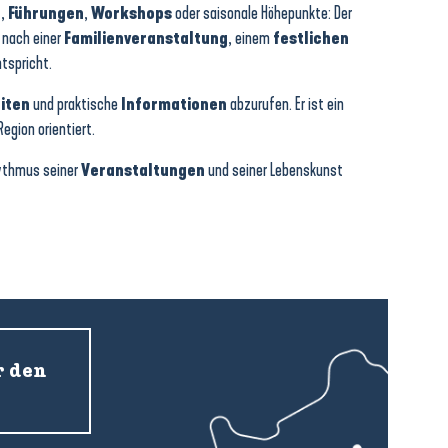
e
,
Führungen
,
Workshops
oder saisonale Höhepunkte: Der
e nach einer
Familienveranstaltung
, einem
festlichen
tspricht.
iten
und praktische
Informationen
abzurufen. Er ist ein
gion orientiert.
hythmus seiner
Veranstaltungen
und seiner Lebenskunst
r den