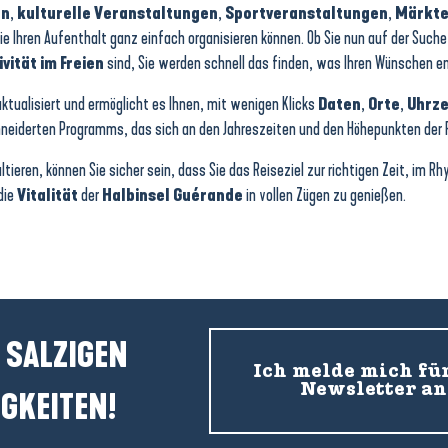
en
,
kulturelle Veranstaltungen
,
Sportveranstaltungen
,
Märkt
Sie Ihren Aufenthalt ganz einfach organisieren können. Ob Sie nun auf der Such
ivität im Freien
sind, Sie werden schnell das finden, was Ihren Wünschen en
tualisiert und ermöglicht es Ihnen, mit wenigen Klicks
Daten
,
Orte
,
Uhrze
eiderten Programms, das sich an den Jahreszeiten und den Höhepunkten der Re
eren, können Sie sicher sein, dass Sie das Reiseziel zur richtigen Zeit, im R
die
Vitalität
der
Halbinsel Guérande
in vollen Zügen zu genießen.
 SALZIGEN
Ich melde mich fü
Newsletter an
GKEITEN!