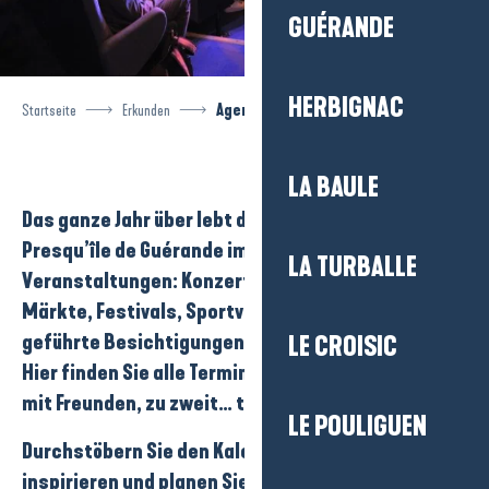
GUÉRANDE
HERBIGNAC
Startseite
Erkunden
Agenda
LA BAULE
Das ganze Jahr über lebt das Reiseziel
La Baule-
Presqu’île de Guérande
im Rhythmus seiner
LA TURBALLE
Veranstaltungen
:
Konzerte
,
Ausstellungen
,
Märkte
,
Festivals
,
Sportveranstaltungen
oder
geführte Besichtigungen
…
LE CROISIC
Hier finden Sie alle Termine, die Sie mit der Familie,
mit Freunden, zu zweit… teilen können.
LE POULIGUEN
Durchstöbern Sie den Kalender, lassen Sie sich
inspirieren und planen Sie Ihre nächsten Ausflüge!