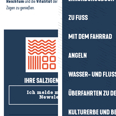
Reichtum
und die
Vitalität
der
Halbinsel Guérande
in vollen
Zügen zu genießen.
ZU FUSS
MIT DEM FAHRRAD
ANGELN
WASSER- UND FLUS
IHRE SALZIGEN NEUIGKEITEN!
ÜBERFAHRTEN ZU DE
Ich melde mich für den
Newsletter an
KULTURERBE UND B