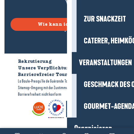
ZUR SNACKZEIT
Wie kann ich kommen?
CATERER, HEIMKÖ
VERANSTALTUNGEN
Rekrutierung
Wer sind wir?
Unsere Verpflichtungen
Barrierefreier Tourismus
Broschüren
-
-
La Baule-Presqu'île de Guérande Tourismus
Rechtliche Hinweise
GESCHMACK DES 
-
-
Sitemap
Umgang mit der Zustimmung
Barrierefreiheit: nicht konform
GOURMET-AGEND
Organisieren