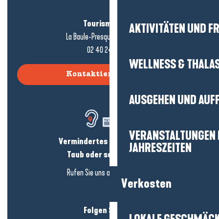
Tourismusbüro
AKTIVITÄTEN UND FR
La Baule-Presqu'île de Guérande
02 40 24 34 44
WELLNESS & THALA
Kontaktieren Sie uns
AUSGEHEN UND AUF
VERANSTALTUNGEN I
Vermindertes Hörvermögen?
JAHRESZEITEN
Taub oder schwerhörig?
Rufen Sie uns an in
hier klicken
Verkosten
Folgen Sie uns!