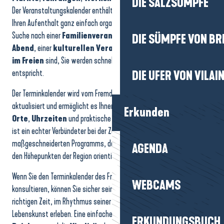
DIE SALZSÜMPFE
Der Veranstaltungskalender enthält alle Ideen für Ausflüge, damit Sie
Ihren Aufenthalt ganz einfach organisieren können. Ob Sie nun auf der
Suche nach einer
Familienveranstaltung
, einem
festlichen
DIE SÜMPFE VON BR
Abend
, einer
kulturellen Veranstaltung
oder einer
Aktivität
im Freien
sind, Sie werden schnell das finden, was Ihren Wünschen
entspricht.
DIE UFER VON VILAI
Der Terminkalender wird vom Fremdenverkehrsamt in Echtzeit
aktualisiert und ermöglicht es Ihnen, mit wenigen Klicks
Daten
,
Erkunden
Orte
,
Uhrzeiten
und praktische
Informationen
abzurufen. Er
ist ein echter Verbündeter bei der Zusammenstellung eines
maßgeschneiderten Programms, das sich an den Jahreszeiten und
AGENDA
den Höhepunkten der Region orientiert.
Wenn Sie den Terminkalender des Fremdenverkehrsamtes
WEBCAMS
konsultieren, können Sie sicher sein, dass Sie das Reiseziel zur
richtigen Zeit, im Rhythmus seiner
Veranstaltungen
und seiner
Lebenskunst erleben. Eine einfache und effiziente Art, den
ERKUNDUNGSBUCH