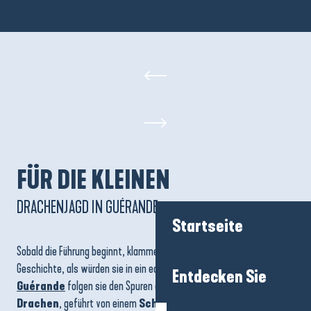
FÜR DIE KLEINEN
DRACHENJAGD IN GUÉRANDE
Startseite
Sobald die Führung beginnt, klammern sich die Kinder an die
Geschichte, als würden sie in ein echtes Märchen eintreten. In
Entdecken Sie
Guérande
folgen sie den Spuren eines
geheimnisvollen
Drachen
, geführt von einem
Schatzjäger
, der jeden Winkel der