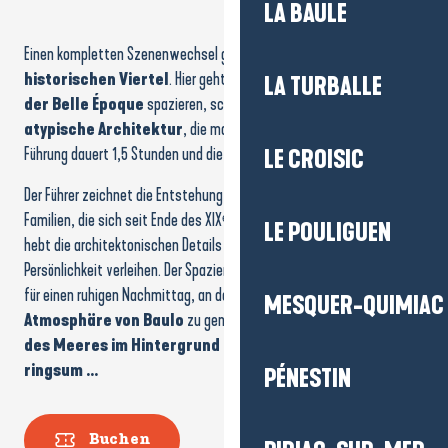
LA BAULE
Einen kompletten Szenenwechsel gibt es mit
La Baule
und seinem
historischen Viertel
. Hier geht man zwischen den
Villen aus
LA TURBALLE
der Belle Époque
spazieren, schaut nach oben und entdeckt
atypische Architektur
, die man allein nie bemerkt hätte. Die
Führung dauert 1,5 Stunden und die Zeit vergeht wie im Flug.
LE CROISIC
Der Führer zeichnet die Entstehung des Ortes nach, erwähnt die
Familien, die sich seit Ende des XIXᵉ Jahrhunderts hier aufhielten, und
LE POULIGUEN
hebt die architektonischen Details hervor, die jeder Villa ihre
Persönlichkeit verleihen. Der Spaziergang ist angenehm und perfekt
für einen ruhigen Nachmittag, an dem man sich
die
Zeit nimmt
, die
MESQUER-QUIMIAC
Atmosphäre von Baulo
zu genießen
, mit dem Rauschen
des Meeres im Hintergrund und dem Duft der Kiefern
ringsum …
PÉNESTIN
Buchen