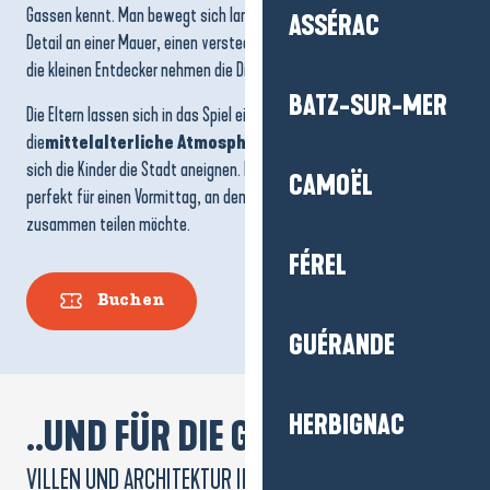
Gassen kennt. Man bewegt sich langsam vorwärts, achtet auf ein
ASSÉRAC
Detail an einer Mauer, einen versteckten Hinweis neben einer Tür, und
die kleinen Entdecker nehmen die Dinge selbst in die Hand.
BATZ-SUR-MER
Die Eltern lassen sich in das Spiel einbeziehen, genießen
die
mittelalterliche Atmosphäre
und die Leichtigkeit, mit der
sich die Kinder die Stadt aneignen. Eine einfache, lebendige Aktivität,
CAMOËL
perfekt für einen Vormittag, an dem man einfach nur etwas
zusammen teilen möchte.
FÉREL
Buchen
GUÉRANDE
HERBIGNAC
..UND FÜR DIE GROSSEN!
VILLEN UND ARCHITEKTUR IN LA BAULE