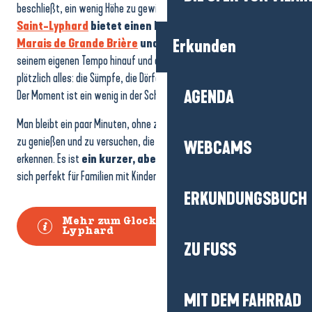
beschließt, ein wenig Höhe zu gewinnen.
Der Glockenturm von
Saint-Lyphard
bietet einen Panoramablick auf
das
Marais de Grande Brière
und die Umgebung.
Man klettert in
Erkunden
seinem eigenen Tempo hinauf und auf dem Gipfel öffnet sich
plötzlich alles: die Sümpfe, die Dörfer, die benachbarten Kirchtürme…
AGENDA
Der Moment ist ein wenig in der Schwebe.
Man bleibt ein paar Minuten, ohne zu sprechen, nur um die Aussicht
zu genießen und zu versuchen, die Silhouetten in der Ferne zu
WEBCAMS
erkennen. Es ist
ein kurzer, aber einprägsamer Besuch
, der
sich perfekt für Familien mit Kindern ab 6 Jahren oder Paare eignet.
ERKUNDUNGSBUCH
Mehr zum Glockenturm von Saint-
Lyphard
ZU FUSS
MIT DEM FAHRRAD