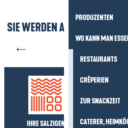
PRODUZENTEN
SIE WERDEN AUCH MÖGEN...
Top 3 Orte zur
WO KANN MAN ESSE
Vogelbeobachtung
RESTAURANTS
CRÊPERIEN
ZUR SNACKZEIT
CATERER, HEIMKÖ
IHRE SALZIGEN NEUIGKEITEN!