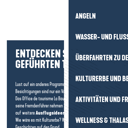
ANGELN
WASSER- UND FLUS
ENTDECKEN SIE ALLE
ÜBERFAHRTEN ZU DE
GEFÜHRTEN TOUREN
KULTURERBE UND B
Lust auf ein anderes Programm? Die oben genannten
Besichtigungen sind nur ein Vorgeschmack.
AKTIVITÄTEN UND FR
Das Office de tourisme La Baule-Presqu’île de Guérande und
seine Fremdenführer nehmen Sie das ganze Jahr über mit
auf weitere
Ausflugsideen
.
WELLNESS & THALA
Wie wäre es mit Kulturerbe? Wir gehen den lokalen
Geschichten auf den Grund.