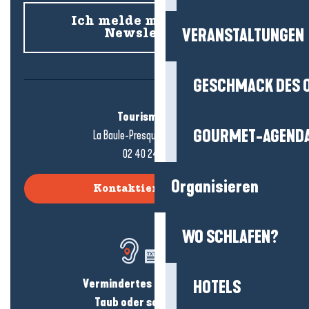
Ich melde mich für den
VERANSTALTUNGEN
Newsletter an
GESCHMACK DES 
Tourismusbüro
GOURMET-AGEND
La Baule-Presqu'île de Guérande
02 40 24 34 44
Organisieren
Kontaktieren Sie uns
WO SCHLAFEN?
Vermindertes Hörvermögen?
HOTELS
Taub oder schwerhörig?