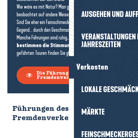
Wie wäre es mit Natur? Man geht an die frische Luft und
AUSGEHEN UND AUF
beobachtet auf andere Weise.
Sind Sie eher ein Feinschmecker? Man entdeckt die
Gegend… durch den Geschmack.
VERANSTALTUNGEN I
Manche Führungen sind ruhig, andere rhythmischer:
Sie
JAHRESZEITEN
bestimmen die Stimmung.
Das gesamte Angebot an
geführten Touren finden Sie gleich hier!
Verkosten
Die Führungen des
Fremdenverkehrsamtes
LOKALE GESCHMÄC
Führungen des
MÄRKTE
Fremdenverkehrsamtes
FEINSCHMECKERGE