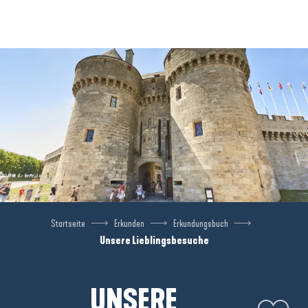
Aller
au
contenu
principal
Startseite
Erkunden
Erkundungsbuch
Unsere Lieblingsbesuche
UNSERE
Ajouter aux