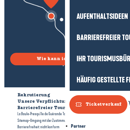
AUFENTHALTSIDEEN
BARRIEREFREIER T
IHR TOURISMUSBÜ
Wie kann ich kommen?
HÄUFIG GESTELLTE 
Rekrutierung
Wer sind wir?
Unsere Verpflichtungen
Ticketverkauf
Barrierefreier Tourismus
Broschüren
-
-
La Baule-Presqu'île de Guérande Tourismus
Rechtliche Hinweise
-
-
Sitemap
Umgang mit der Zustimmung
Partner
Barrierefreiheit: nicht konform