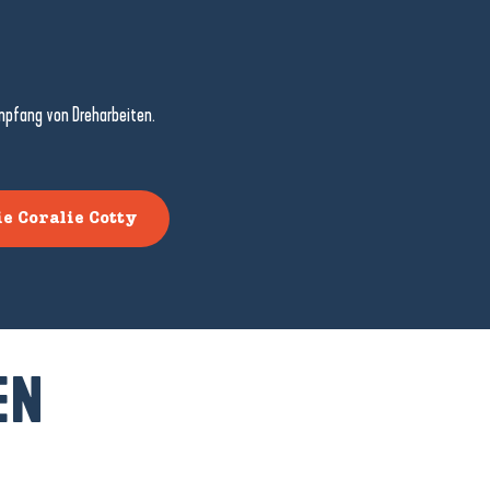
Empfang von Dreharbeiten.
e Coralie Cotty
EN
u’île