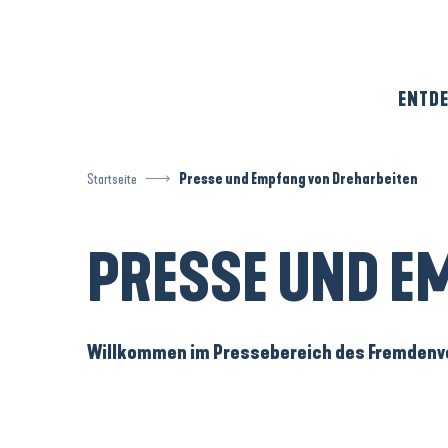
Aller
au
contenu
principal
ENTDE
Startseite
Presse und Empfang von Dreharbeiten
PRESSE UND E
Willkommen im Pressebereich des Fremdenver