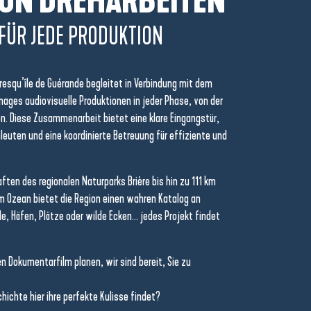
ON DREHARBEITEN
 FÜR JEDE PRODUKTION
esqu’île de Guérande begleitet in Verbindung mit dem
nages audiovisuelle Produktionen in jeder Phase, von der
on. Diese Zusammenarbeit bietet eine klare Eingangstür,
leuten und eine koordinierte Betreuung für effiziente und
ften des regionalen Naturparks Brière bis hin zu 111 km
m Ozean bietet die Region einen wahren Katalog an
e, Häfen, Plätze oder wilde Ecken… jedes Projekt findet
nen Dokumentarfilm planen, wir sind bereit, Sie zu
ichte hier ihre perfekte Kulisse findet?