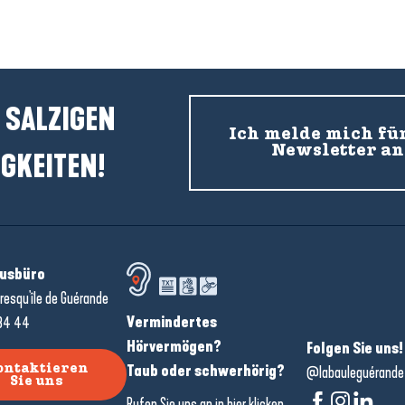
 SALZIGEN
Ich melde mich fü
Newsletter an
GKEITEN!
usbüro
resqu'île de Guérande
Vermindertes
34 44
Hörvermögen?
Folgen Sie uns!
Taub oder schwerhörig?
ontaktieren
@labauleguérande
Sie uns
Rufen Sie uns an in
hier klicken