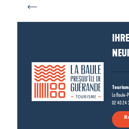
IHRE
NEUI
Tourism
La Baule-P
02 40 24 
K