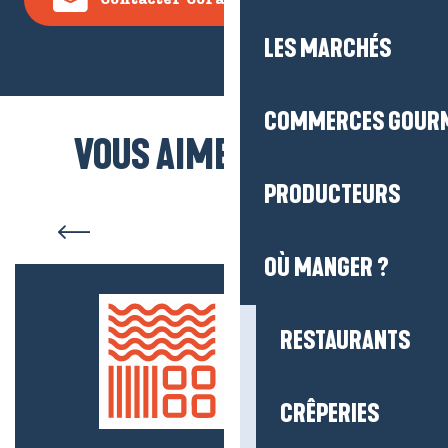
LES MARCHÉS
COMMERCES GOUR
VOUS AIMEREZ AUSSI
Laura et Vincent, Les Vergers
PRODUCTEURS
du Littoral
OÙ MANGER ?
RESTAURANTS
CRÊPERIES