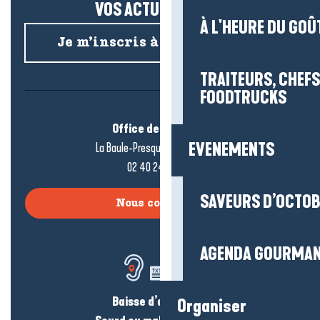
VOS ACTUS SALÉES !
À L'HEURE DU GOÛ
Je m’inscris à la newsletter
TRAITEURS, CHEFS
FOODTRUCKS
Office de tourisme
EVENEMENTS
La Baule-Presqu’île de Guérande
02 40 24 34 44
SAVEURS D’OCTO
Nous contacter
AGENDA GOURMA
Baisse d’audition ?
Organiser