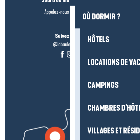
Sourd ou malentendant ?
Appelez-nous en
cliquant-ici
OÙ DORMIR ?
Suivez-nous !
HÔTELS
@labauleguérande
LOCATIONS DE VA
CAMPINGS
CHAMBRES D’HÔT
VILLAGES ET RÉS