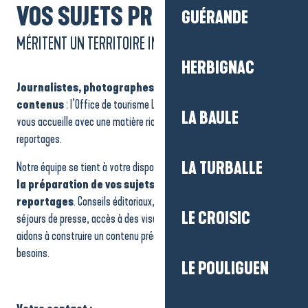
VOS SUJETS PRESSE
GUÉRANDE
MÉRITENT UN TERRITOIRE INSPIRANT
HERBIGNAC
Journalistes, photographes, blogueurs ou créateurs de
contenus
: l’Office de tourisme La Baule-Presqu’île de Guérande
LA BAULE
vous accueille avec une matière riche et variée pour nourrir vos
reportages.
LA TURBALLE
Notre équipe se tient à votre disposition pour
vous guider dans
la préparation de vos sujets et l’organisation de vos
reportages
. Conseils éditoriaux, contacts locaux, organisation de
LE CROISIC
séjours de presse, accès à des visuels libres de droits : nous vous
aidons à construire un contenu précis, documenté et adapté à vos
besoins.
LE POULIGUEN