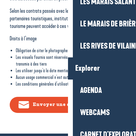
LES MARAIS SALAN
Selon les contrats passés avec les photographes, seuls nos
partenaires touristiques, institutionnels et presse
LE MARAIS DE BRIÈR
tourisme peuvent accéder à ces visuels.
Droits à l’image
LES RIVES DE VILAIN
Obligation de citer le photographe de manière visible
Les visuels fournis sont réservés à l’usage déclaré et ne peuvent être
transmis à des tiers
Explorer
Les utiliser jusqu’à la date mentionnée
Aucun usage commercial n’est autorisé
Les conditions générales d’utilisation s’appliquent à toute demande
AGENDA
Envoyer une demande de visuels
WEBCAMS
CARNET D'EXPLORA