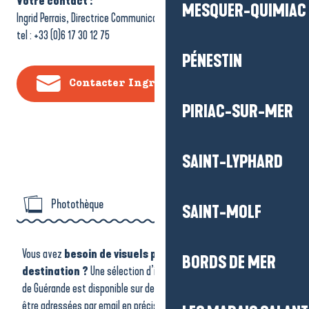
Votre contact :
MESQUER-QUIMIAC
Ingrid Perrais, Directrice Communication
tel : +33 (0)6 17 30 12 75
PÉNESTIN
Contacter Ingrid Perrais
PIRIAC-SUR-MER
SAINT-LYPHARD
Photothèque
SAINT-MOLF
Dossiers et communiqués de presse
Vous avez
besoin de visuels pour illustrer notre belle
BORDS DE MER
destination ?
Une sélection d’images de La Baule – Presqu’île
de Guérande est disponible sur demande. Les demandes doivent
être adressées par email en précisant l’usage prévu des photos.