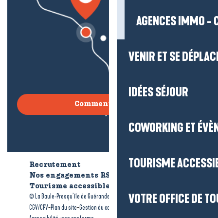
AGENCES IMMO - 
VENIR ET SE DÉPLAC
IDÉES SÉJOUR
Comment venir ?
COWORKING ET ÉVÈ
TOURISME ACCESSI
Recrutement
Qui sommes-nous ?
Nos engagements RSE
Tourisme accessible
Brochures
-
-
VOTRE OFFICE DE T
© La Baule-Presqu’île de Guérande tourisme
Mentions légales
-
-
-
CGV/CPV
Plan du site
Gestion du consentement