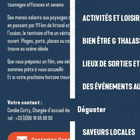
tournages efficaces et sereins.
ACTIVITÉS ET LOISI
Des marais salants aux paysages du Parc naturel régional de Brière,
en passant par 111 km de littoral et des villas emblématiques face à
l’océan, le territoire offre un véritable catalogue de décors à ciel
BIEN ÊTRE & THALA
ouvert. Plages, ports, places ou coins sauvages… chaque projet y
trouve sa scène idéale.
Que vous prépariez un film, une série ou un documentaire, nous
LIEUX DE SORTIES E
sommes prêts à vous accueillir.
Et si votre prochaine histoire trouvait ici son décor idéal ?
DES ÉVÉNEMENTS AU
Votre contact :
Déguster
Coralie Cotty, Chargée d’accueil des tournages
tel : +33 (0)06 18 65 68 00
SAVEURS LOCALES
Contacter Coralie Cotty