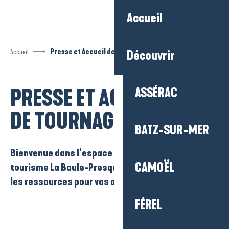
Aller
Accueil
au
contenu
principal
Accueil
Presse et Accueil de tournages
Découvrir
PRESSE ET ACCUEIL
ASSÉRAC
Ajouter aux
DE TOURNAGES
BATZ-SUR-MER
Bienvenue dans l’espace presse de l’Office de
CAMOËL
tourisme La Baule-Presqu’île de Guérande : toutes
les ressources pour vos articles et reportages.
FÉREL