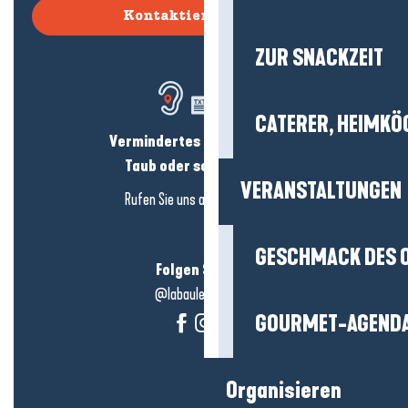
Kontaktieren Sie uns
ZUR SNACKZEIT
CATERER, HEIMKÖ
Vermindertes Hörvermögen?
Taub oder schwerhörig?
VERANSTALTUNGEN
Rufen Sie uns an in
hier klicken
GESCHMACK DES 
Folgen Sie uns!
@labauleguérande
GOURMET-AGEND
Organisieren