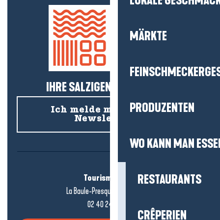
LOKALE GESCHMÄC
MÄRKTE
FEINSCHMECKERGE
IHRE SALZIGEN NEUIGKEITEN!
PRODUZENTEN
Ich melde mich für den
Newsletter an
WO KANN MAN ESSE
Tourismusbüro
RESTAURANTS
La Baule-Presqu'île de Guérande
02 40 24 34 44
CRÊPERIEN