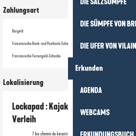
DIE SALZSÜMPFE
Zahlungsart
DIE SÜMPFE VON BR
Bargeld
Französische Bank- und Postbank-Schecks
DIE UFER VON VILAI
Französische Feriengeld-Schecks
Erkunden
Lokalisierung
AGENDA
Lockapad : Kajak- und Paddle-
WEBCAMS
Verleih
ERKUNDUNGSBUCH
7 bis chemin de kerantrou, 44510 Le Pouliguen