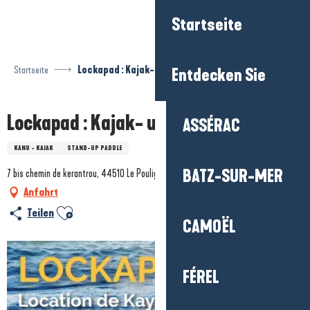
Aller
Startseite
au
contenu
principal
Startseite
Lockapad : Kajak- und Paddle-Verleih
Entdecken Sie
Lockapad : Kajak- und Paddle-Verleih
ASSÉRAC
KANU - KAJAK
STAND-UP PADDLE
BATZ-SUR-MER
7 bis chemin de kerantrou, 44510 Le Pouliguen
Anfahrt
Ajouter aux favoris
Teilen
CAMOËL
FÉREL