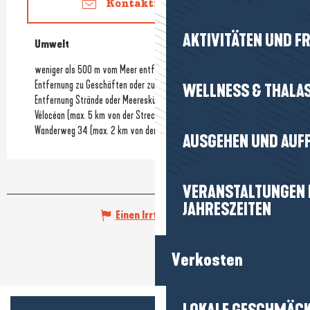
Kontaktieren Sie uns
AKTIVITÄTEN UND FR
Umwelt
Umwelt
weniger als 500 m vom Meer entfernt
Entfernung zu Geschäften oder zum Stadtzentrum
(1500Km)
WELLNESS & THALA
Entfernung Strände oder Meeresküste
(400Km)
Vélocéan (max. 5 km von der Strecke entfernt)
Wanderweg 34 (max. 2 km von der Strecke entfernt)
AUSGEHEN UND AUF
VERANSTALTUNGEN I
JAHRESZEITEN
Einen Irrtum angeben
Verkosten