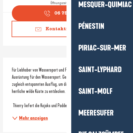
MESQUER-QUIMIAC
Öffnungszeiten ansehen
06 75 18 05
▒▒
PÉNESTIN
Kontaktieren Sie uns
PIRIAC-SUR-MER
Beschreibung
SAINT-LYPHARD
Für Liebhaber von Wassersport und Freizeitaktivitäten. Verleih von 
Ausrüstung für den Wassersport. Genießen Sie einen sportlichen und 
zugleich entspannten Ausflug, um die Bucht von Le Pouliguen und ihre 
SAINT-MOLF
herrliche wilde Küste zu entdecken.
 Thierry liefert die Kajaks und Paddel an zwei Orten in Le...
MEERESUFER
Mehr anzeigen