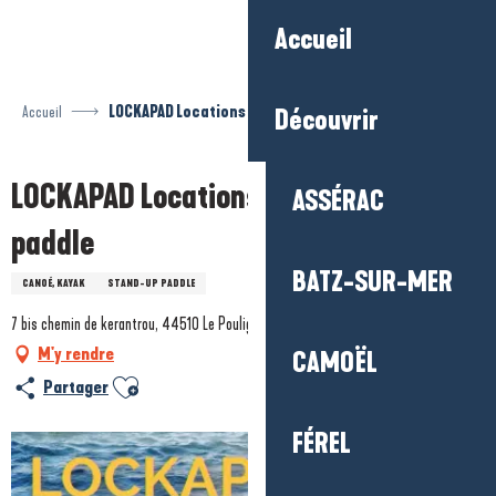
Aller
Accueil
au
contenu
principal
Accueil
LOCKAPAD Locations de kayak et paddle
Découvrir
LOCKAPAD Locations de kayak et
ASSÉRAC
paddle
BATZ-SUR-MER
CANOÉ, KAYAK
STAND-UP PADDLE
7 bis chemin de kerantrou, 44510 Le Pouliguen
M'y rendre
CAMOËL
Ajouter aux favoris
Partager
FÉREL