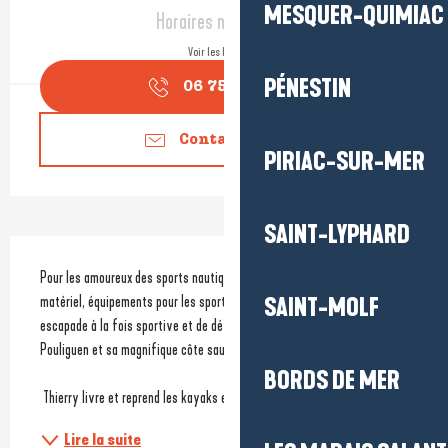
Ouverture et coordonnées
MESQUER-QUIMIAC
Horaires non définis
Voir les horaires
PÉNESTIN
06 75 18 05
▒▒
Contactez-nous
PIRIAC-SUR-MER
SAINT-LYPHARD
Description
Pour les amoureux des sports nautiques et de loisirs. Location de 
matériel, équipements pour les sports nautiques. Profitez d'une 
SAINT-MOLF
escapade à la fois sportive et de détente pour découvrir la baie du 
Pouliguen et sa magnifique côte sauvage.
BORDS DE MER
 Thierry livre et reprend les kayaks et Paddles à 2 endroits...
Lire la suite