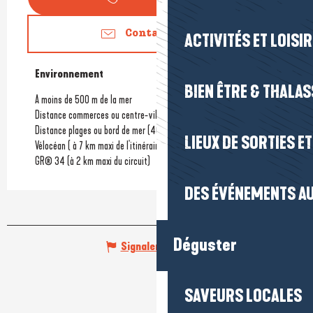
Contactez-nous
ACTIVITÉS ET LOISI
Environnement
Environnement
BIEN ÊTRE & THALA
A moins de 500 m de la mer
Distance commerces ou centre-ville
(1500km)
Distance plages ou bord de mer
(400km)
LIEUX DE SORTIES E
Vélocéan ( à 7 km maxi de l'itinéraire)
GR® 34 (à 2 km maxi du circuit)
DES ÉVÉNEMENTS AU
Déguster
Signaler une erreur
SAVEURS LOCALES