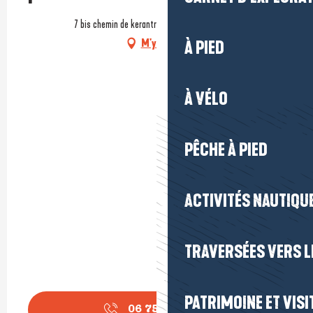
7 bis chemin de kerantrou, 44510 Le Pouliguen
M'y rendre
À PIED
À VÉLO
PÊCHE À PIED
ACTIVITÉS NAUTIQUE
TRAVERSÉES VERS LE
PATRIMOINE ET VISI
06 75 18 05
▒▒