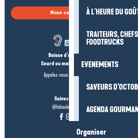
À L'HEURE DU GOÛ
Nous contacter
TRAITEURS, CHEFS
FOODTRUCKS
Baisse d’audition ?
Sourd ou malentendant ?
EVENEMENTS
Appelez-nous en
cliquant-ici
SAVEURS D’OCTO
Suivez-nous !
@labauleguérande
AGENDA GOURMA
Organiser