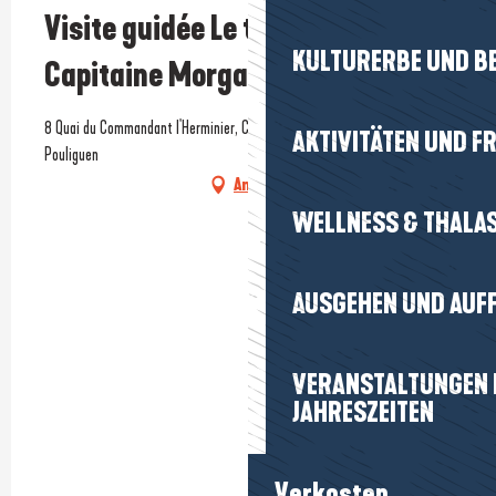
Visite guidée Le trésor du
KULTURERBE UND B
Capitaine Morgane
8 Quai du Commandant l'Herminier, Crêperie Barapom, 44510 Le
AKTIVITÄTEN UND FR
Pouliguen
Anfahrt
WELLNESS & THALA
AUSGEHEN UND AUF
VERANSTALTUNGEN I
JAHRESZEITEN
Verkosten