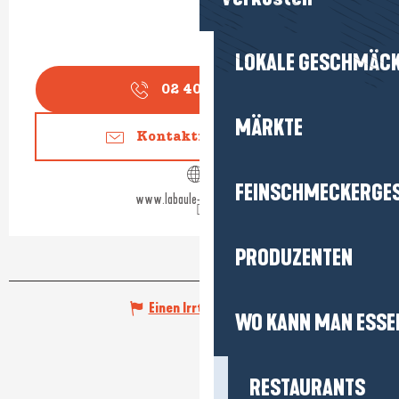
LOKALE GESCHMÄC
02 40 24 34
▒▒
MÄRKTE
Kontaktieren Sie uns
FEINSCHMECKERGE
www.labaule-guerande.com
PRODUZENTEN
Einen Irrtum angeben
WO KANN MAN ESSE
RESTAURANTS