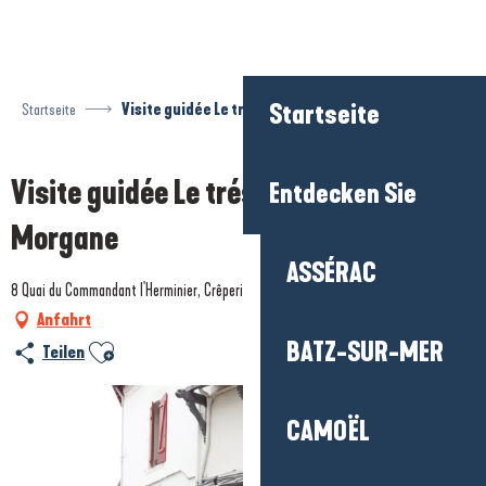
Aller
au
contenu
principal
Startseite
Startseite
Visite guidée Le trésor du Capitaine Morgane
Visite guidée Le trésor du Capitaine
Entdecken Sie
Morgane
ASSÉRAC
8 Quai du Commandant l'Herminier, Crêperie Barapom, 44510 Le Pouliguen
Anfahrt
BATZ-SUR-MER
Ajouter aux favoris
Teilen
CAMOËL