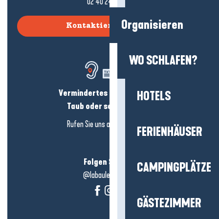
02 40 24 34 44
Organisieren
Kontaktieren Sie uns
WO SCHLAFEN?
Vermindertes Hörvermögen?
HOTELS
Taub oder schwerhörig?
Rufen Sie uns an in
hier klicken
FERIENHÄUSER
Folgen Sie uns!
CAMPINGPLÄTZE
@labauleguérande
GÄSTEZIMMER