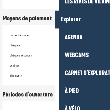
LES RIVES DE VILAIN
Moyens de paiement
Explorer
Cartes bancaires
AGENDA
Chèques
WEBCAMS
Chèques vacances
Espèces
CARNET D'EXPLORA
Virements
À PIED
Périodes d'ouverture
À VÉLO