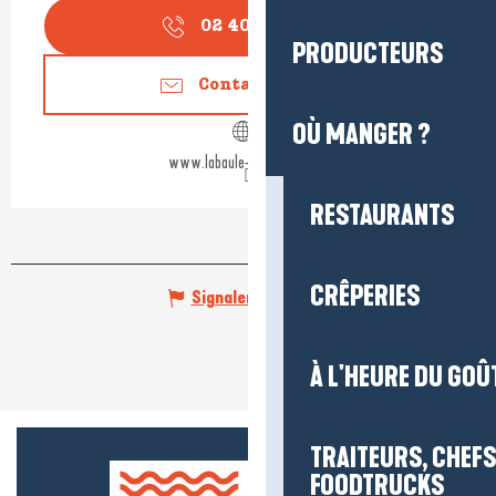
02 40 24 34
▒▒
PRODUCTEURS
Contactez-nous
OÙ MANGER ?
www.labaule-guerande.com
RESTAURANTS
CRÊPERIES
Signaler une erreur
À L'HEURE DU GOÛ
TRAITEURS, CHEFS
FOODTRUCKS