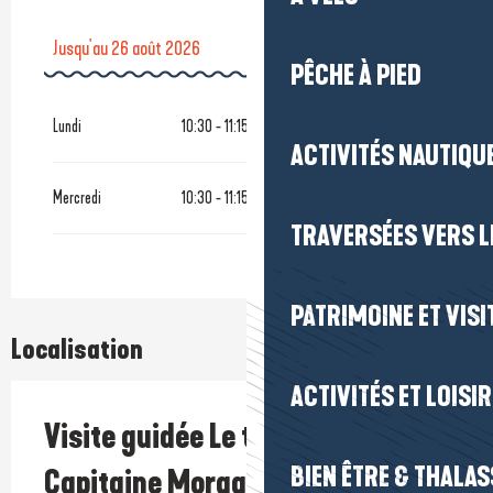
Jusqu'au
26 août 2026
PÊCHE À PIED
Du
19 octobre 2026
au
28 octobre 2026
Lundi
10:30 - 11:15
ACTIVITÉS NAUTIQUE
Du
21 décembre 2026
au
28 décembre 2026
Mercredi
10:30 - 11:15
TRAVERSÉES VERS LE
PATRIMOINE ET VISI
Localisation
ACTIVITÉS ET LOISI
Visite guidée Le trésor du
BIEN ÊTRE & THALA
Capitaine Morgane