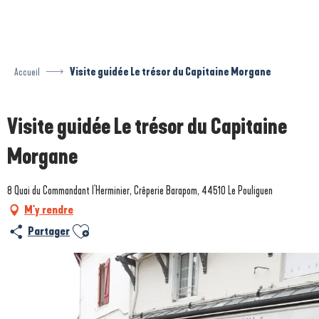
Aller
au
contenu
principal
Accueil
Visite guidée Le trésor du Capitaine Morgane
Visite guidée Le trésor du Capitaine
Morgane
8 Quai du Commandant l'Herminier, Crêperie Barapom, 44510 Le Pouliguen
M'y rendre
Ajouter aux favoris
Partager