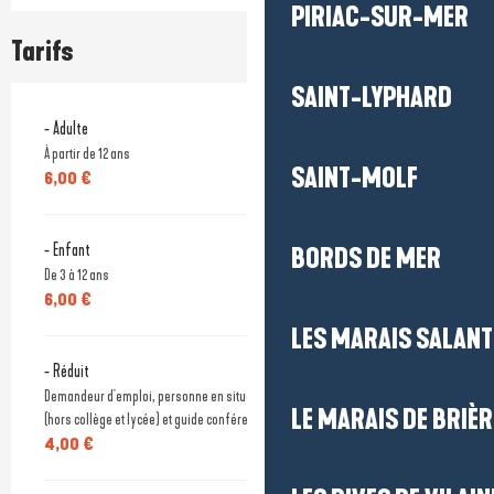
PIRIAC-SUR-MER
Tarifs
SAINT-LYPHARD
- Adulte
À partir de 12 ans
SAINT-MOLF
6,00 €
- Enfant
BORDS DE MER
De 3 à 12 ans
6,00 €
LES MARAIS SALAN
- Réduit
Demandeur d'emploi, personne en situation de handicap, étudiants -25 ans
LE MARAIS DE BRIÈR
(hors collège et lycée) et guide conférencier sur présentation d'un justificatif.
4,00 €