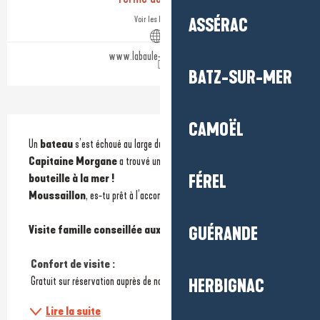
Voir les horaires
ASSÉRAC
www.labaule-guerande.com
BATZ-SUR-MER
Description
CAMOËL
Un 
bateau
 s’est échoué au large du 
Pouliguen
...
Capitaine Morgane
 a trouvé une 
carte au trésor
 dans une 
FÉREL
bouteille à la mer !
Moussaillon
, es-tu prêt à l’accompagner dans sa 
quête
 ?
Visite famille conseillée aux enfants de 3/6 ans.
GUÉRANDE
Confort de visite : 
 Gratuit sur réservation auprès de nos équipes :...
HERBIGNAC
Lire la suite