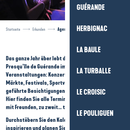
GUÉRANDE
HERBIGNAC
Startseite
Erkunden
Agenda
LA BAULE
Das ganze Jahr über lebt das Reiseziel
La Baule-
Presqu’île de Guérande
im Rhythmus seiner
LA TURBALLE
Veranstaltungen
:
Konzerte
,
Ausstellungen
,
Märkte
,
Festivals
,
Sportveranstaltungen
oder
geführte Besichtigungen
…
LE CROISIC
Hier finden Sie alle Termine, die Sie mit der Familie,
mit Freunden, zu zweit… teilen können.
LE POULIGUEN
Durchstöbern Sie den Kalender, lassen Sie sich
inspirieren und planen Sie Ihre nächsten Ausflüge!