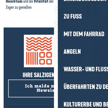
Reichtum
und die
Vitalität
der
Halbinsel Guérande
in vollen
Zügen zu genießen.
ZU FUSS
MIT DEM FAHRRAD
ANGELN
WASSER- UND FLUS
IHRE SALZIGEN NEUIGKEITEN!
ÜBERFAHRTEN ZU DE
Ich melde mich für den
Newsletter an
KULTURERBE UND B