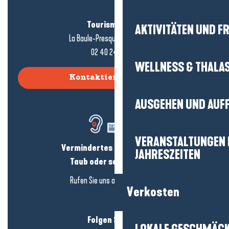
Tourismusbüro
AKTIVITÄTEN UND FR
La Baule-Presqu'île de Guérande
02 40 24 34 44
WELLNESS & THALA
Kontaktieren Sie uns
AUSGEHEN UND AUF
VERANSTALTUNGEN I
Vermindertes Hörvermögen?
JAHRESZEITEN
Taub oder schwerhörig?
Rufen Sie uns an in
hier klicken
Verkosten
Folgen Sie uns!