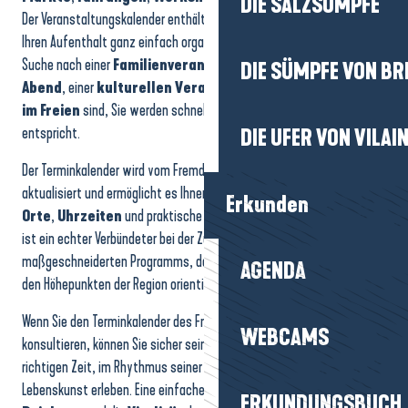
DIE SALZSÜMPFE
Der Veranstaltungskalender enthält alle Ideen für Ausflüge, damit Sie
Ihren Aufenthalt ganz einfach organisieren können. Ob Sie nun auf der
Suche nach einer
Familienveranstaltung
, einem
festlichen
DIE SÜMPFE VON BR
Abend
, einer
kulturellen Veranstaltung
oder einer
Aktivität
im Freien
sind, Sie werden schnell das finden, was Ihren Wünschen
entspricht.
DIE UFER VON VILAI
Der Terminkalender wird vom Fremdenverkehrsamt in Echtzeit
aktualisiert und ermöglicht es Ihnen, mit wenigen Klicks
Daten
,
Erkunden
Orte
,
Uhrzeiten
und praktische
Informationen
abzurufen. Er
ist ein echter Verbündeter bei der Zusammenstellung eines
maßgeschneiderten Programms, das sich an den Jahreszeiten und
AGENDA
den Höhepunkten der Region orientiert.
Wenn Sie den Terminkalender des Fremdenverkehrsamtes
WEBCAMS
konsultieren, können Sie sicher sein, dass Sie das Reiseziel zur
richtigen Zeit, im Rhythmus seiner
Veranstaltungen
und seiner
Lebenskunst erleben. Eine einfache und effiziente Art, den
ERKUNDUNGSBUCH