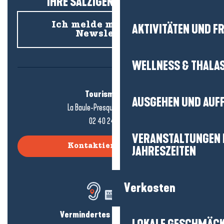
IHRE SALZIGEN NEUIGKEITEN!
Ich melde mich für den
AKTIVITÄTEN UND FR
Newsletter an
WELLNESS & THALA
Tourismusbüro
AUSGEHEN UND AUF
La Baule-Presqu'île de Guérande
02 40 24 34 44
VERANSTALTUNGEN I
Kontaktieren Sie uns
JAHRESZEITEN
Verkosten
Vermindertes Hörvermögen?