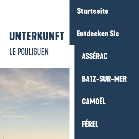
Aller
Startseite
au
contenu
principal
Entdecken Sie
UNTERKUNFT
LE POULIGUEN
ASSÉRAC
BATZ-SUR-MER
CAMOËL
FÉREL