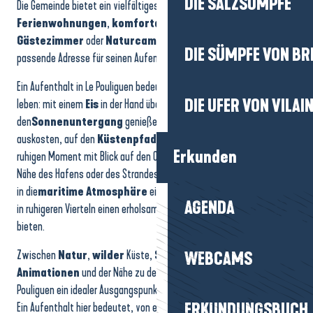
DIE SALZSÜMPFE
Die Gemeinde bietet ein vielfältiges Angebot an Unterkünften:
Location de vacances Ker Mady2 - M. et Mme COSTE
Ferienwohnungen
,
komfortable Hotels
, gemütliche
Studio 2/4 personen - Frau DEFER
Gästezimmer
oder
Naturcampingplätze
, sodass jeder die
Camping Municipal Les Mouettes
DIE SÜMPFE VON BR
passende Adresse für seinen Aufenthaltsstil finden kann.
Ein Aufenthalt in Le Pouliguen bedeutet, im Rhythmus der Küste zu
DIE UFER VON VILAI
leben: mit einem
Eis
in der Hand über die Kais schlendern,
den
Sonnenuntergang
genießen, die Atmosphäre des
Marktes
auskosten, auf den
Küstenpfaden
wandern oder einfach einen
Erkunden
ruhigen Moment mit Blick auf den Ozean genießen. Unterkünfte in der
Nähe des Hafens oder des Strandes ermöglichen es Ihnen, vollständig
in die
maritime Atmosphäre
einzutauchen, während Unterkünfte
AGENDA
in ruhigeren Vierteln einen erholsamen und angenehmen Rahmen
bieten.
Zwischen
Natur
,
wilder
Küste,
Strandcharme
,
lokalen
WEBCAMS
Animationen
und der Nähe zu den großen Küstengebieten ist Le
Pouliguen ein idealer Ausgangspunkt, um die Gegend zu erkunden.
Ein Aufenthalt hier bedeutet, von einem authentischen, sanften und
ERKUNDUNGSBUCH