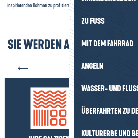
inspirierenden Rahmen zu profitieren.
ZU FUSS
SIE WERDEN AUCH MÖGEN...
MIT DEM FAHRRAD
Ferienhäuser
ANGELN
WASSER- UND FLUS
ÜBERFAHRTEN ZU DE
KULTURERBE UND B