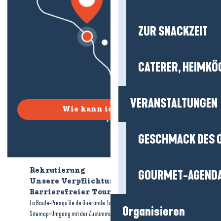
ZUR SNACKZEIT
CATERER, HEIMKÖ
VERANSTALTUNGEN
Wie kann ich kommen?
GESCHMACK DES 
Rekrutierung
Wer sind wir?
GOURMET-AGEND
Unsere Verpflichtungen
Barrierefreier Tourismus
Broschüren
-
-
La Baule-Presqu'île de Guérande Tourismus
Rechtliche Hinweise
Organisieren
-
-
Sitemap
Umgang mit der Zustimmung