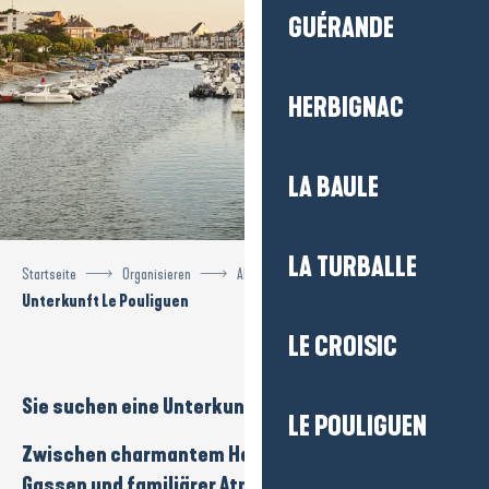
GUÉRANDE
HERBIGNAC
LA BAULE
LA TURBALLE
Startseite
Organisieren
Alle Unterkünfte
Unterkunft Le Pouliguen
LE CROISIC
Sie suchen eine
Unterkunft
in Le
Pouliguen
?
LE POULIGUEN
Zwischen
charmantem Hafen
,
Strand
,
typischen
Gassen
und
familiärer Atmosphäre
bietet die