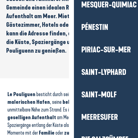
MESQUER-QUIMIAC
Gemeinde einen idealen Rahmen für einen
Aufenthalt am
Meer.
Mietwohnungen
,
Gästezimmer
,
Hotels oder Campingplätze
: Jeder
PÉNESTIN
kann die Adresse finden, die ihm entspricht, um
die Küste, Spaziergänge und das süße Leben in
PIRIAC-SUR-MER
Pouliguenn zu genießen.
SAINT-LYPHARD
Location de vacances - Appartement 4 personnes L' Annexe - Casa Cosy
Casa Cosy
SAINT-MOLF
Le Pouliguen
besticht durch seine herzliche Atmosphäre, seinen
Hôtel - Westotel Le Pouliguen
Le Domaine de Cramphore - Pierre et Vacances
malerischen Hafen
, seine
belebten Gassen
und seine
Location vacances - Maison 6 personnes - Mme Bonnavent
unmittelbare Nähe zum Strand. Es ist ein ideales Reiseziel für einen
Location de vacances - Mme Lécuyer
MEERESUFER
geselligen Aufenthalt
am Meer, bei dem man sowohl die
Wohnmobilstellplätze
Spaziergänge entlang der Küste als auch die entspannenden
Location de vacances - Appartement T2 - Mr PEMPIE
Momente mit der
Familie
oder
zu zweit
genießen kann.
Ferienhaus 8 Personen: Madame Defer