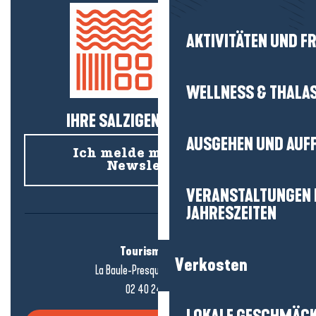
AKTIVITÄTEN UND FR
WELLNESS & THALA
IHRE SALZIGEN NEUIGKEITEN!
AUSGEHEN UND AUF
Ich melde mich für den
Newsletter an
VERANSTALTUNGEN I
JAHRESZEITEN
Tourismusbüro
Verkosten
La Baule-Presqu'île de Guérande
02 40 24 34 44