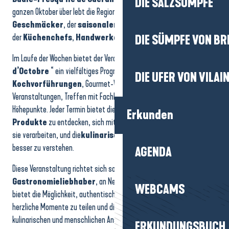
DIE SALZSÜMPFE
Bernard Werber V.I.E
ganzen Oktober über lebt die Region im Rhythmus der
lokalen
Super Boom
Geschmäcker
, der
saisonalen Produkte
und des Know-hows
Projection nocturne John Howe
der
Küchenchefs
,
Handwerker
und
Produzenten
.
DIE SÜMPFE VON BR
Atelier peinture sur tableau
Tea Time à la Table du Saint-Christophe
Im Laufe der Wochen bietet der Veranstaltungskalender “
Saveurs
Les Celtiques - Apéro Concert
d’Octobre
“ ein vielfältiges Programm, das für alle zugänglich ist:
DIE UFER VON VILAI
Soirée Vintage
Kochvorführungen
, Gourmet-Workshops, gesellige
Veranstaltungen, Treffen mit Fachleuten, Verkostungen und festliche
Höhepunkte. Jeder Termin bietet die Gelegenheit,
regionale
Erkunden
Produkte
zu entdecken, sich mit denjenigen auszutauschen, die
sie verarbeiten, und die
kulinarische Identität
des Territoriums
besser zu verstehen.
AGENDA
Diese Veranstaltung richtet sich sowohl an Familien als auch an
Gastronomieliebhaber
, an Neugierige wie an Begeisterte. Sie
WEBCAMS
bietet die Möglichkeit, authentische Erfahrungen zu machen,
herzliche Momente zu teilen und die Halbinsel durch einen
kulinarischen und menschlichen Ansatz (neu) zu entdecken.
ERKUNDUNGSBUCH