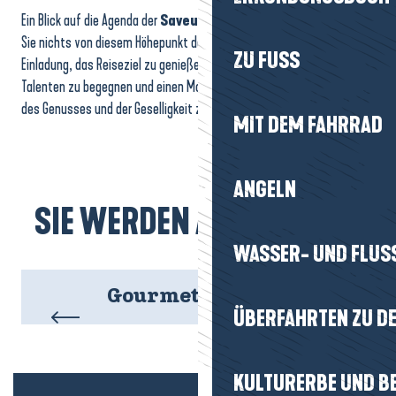
Ein Blick auf die Agenda der
Saveurs d’Octobre
stellt sicher, dass
Sie nichts von diesem Höhepunkt des Herbstes verpassen. Eine
ZU FUSS
Einladung, das Reiseziel zu genießen, seinen
kulinarischen
Talenten zu begegnen und einen Monat im Zeichen des Geschmacks,
des Genusses und der Geselligkeit zu genießen.
MIT DEM FAHRRAD
ANGELN
SIE WERDEN AUCH MÖGEN
WASSER- UND FLUS
Gourmet-Agenda
ÜBERFAHRTEN ZU DE
KULTURERBE UND B