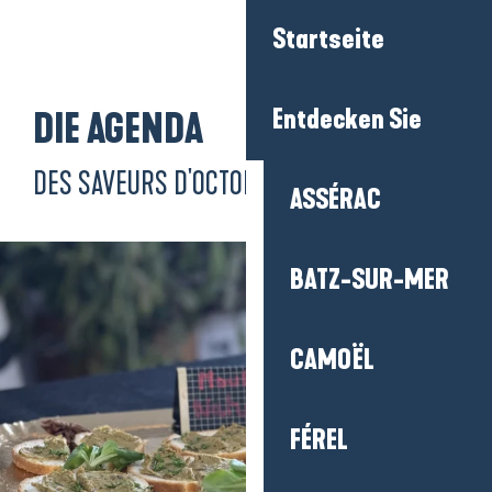
Aller
Startseite
au
contenu
principal
Entdecken Sie
DIE AGENDA
DES SAVEURS D'OCTOBRE
ASSÉRAC
BATZ-SUR-MER
CAMOËL
FÉREL