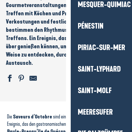
MESQUER-QUIMIAC
Gourmetveranstaltungen
,
Kochvorführungen
,
Treffen mit
Köchen
und
Produzenten
,
Verkostungen
und festliche Höhepunkte
PÉNESTIN
bestimmen den Rhythmus dieses unumgänglichen
Treffens. Ein Ereignis, das Sie den ganzen Monat
über genießen können, um die Region auf andere
PIRIAC-SUR-MER
Weise zu entdecken, durch
Geschmack
und
Austausch.
SAINT-LYPHARD
SAINT-MOLF
Les indispensables du cinéma
Aubades Bretonnes
MEERESUFER
Die
Saveurs d’Octobre
sind ein symbolträchtiges kulinarisches
Exposition : Visages d'Eau
Le jeu du mercredi : Imagine !
Ereignis, das den gastronomischen Reichtum des Reiseziels
La
Stage " Carnet de voyages"
Baule-Presqu’île de Guérande
in den Mittelpunkt stellt. Den