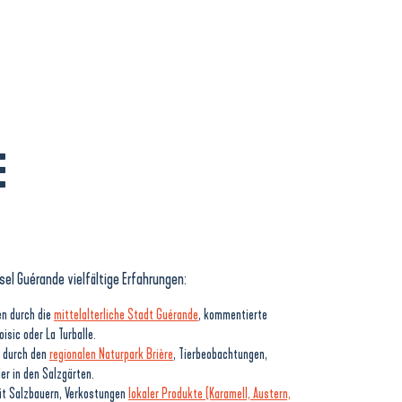
E
el Guérande vielfältige Erfahrungen:
en durch die
mittelalterliche Stadt Guérande
, kommentierte
sic oder La Turballe.
n durch den
regionalen Naturpark Brière
, Tierbeobachtungen,
r in den Salzgärten.
it Salzbauern, Verkostungen
lokaler Produkte (Karamell, Austern,