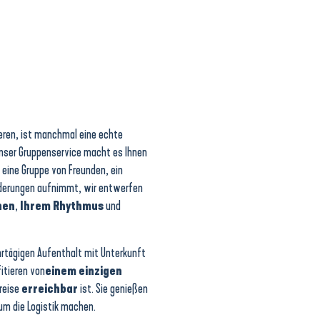
ieren, ist manchmal eine echte
Unser Gruppenservice macht es Ihnen
, eine Gruppe von Freunden, ein
inderungen aufnimmt, wir entwerfen
hen
,
Ihrem Rhythmus
und
hrtägigen Aufenthalt mit Unterkunft
fitieren von
einem einzigen
reise
erreichbar
ist. Sie genießen
 um die Logistik machen.