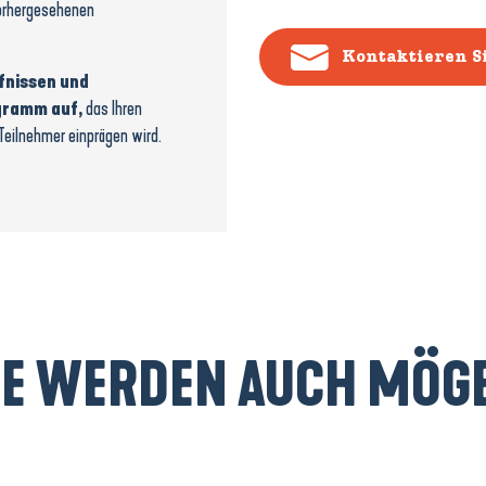
nvorhergesehenen
Kontaktieren S
rfnissen und
gramm auf,
das Ihren
 Teilnehmer einprägen wird.
IE WERDEN AUCH MÖG
Die Salzsümpfe