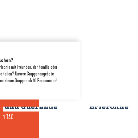
schon?
rlebnis mit Freunden, der Familie oder
pe teilen? Unsere Gruppenangebote
Das
an kleine Gruppen ab 10 Personen an!
Unumgängliche
Eintauchen 
zwischen Brière
Guérandaise
und Guérande
Briéronne
1 TAG
2 TAGE