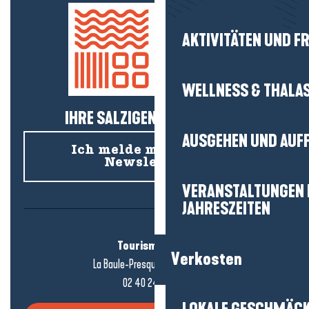
AKTIVITÄTEN UND FR
WELLNESS & THALA
IHRE SALZIGEN NEUIGKEITEN!
AUSGEHEN UND AUF
Ich melde mich für den
Newsletter an
VERANSTALTUNGEN I
JAHRESZEITEN
Tourismusbüro
Verkosten
La Baule-Presqu'île de Guérande
02 40 24 34 44