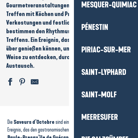
MESQUER-QUIMIAC
Gourmetveranstaltungen
,
Kochvorführungen
,
Treffen mit
Köchen
und
Produzenten
,
Verkostungen
und festliche Höhepunkte
PÉNESTIN
bestimmen den Rhythmus dieses unumgänglichen
Treffens. Ein Ereignis, das Sie den ganzen Monat
über genießen können, um die Region auf andere
PIRIAC-SUR-MER
Weise zu entdecken, durch
Geschmack
und
Austausch.
SAINT-LYPHARD
SAINT-MOLF
Exposition Estiv'art
Les escales mobilités au Croisic
MEERESUFER
Die
Saveurs d’Octobre
sind ein symbolträchtiges kulinarisches
Les Celtiques - Marche chantée
Atelier Parents Enfants Relaxation ludique
Ereignis, das den gastronomischen Reichtum des Reiseziels
La
Visite guidée La cité en lumière
Baule-Presqu’île de Guérande
in den Mittelpunkt stellt. Den