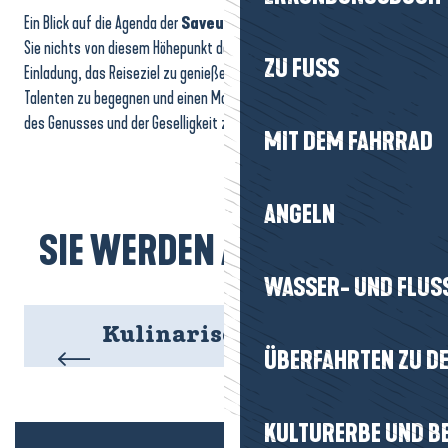
Ein Blick auf die Agenda der
Saveurs d’Octobre
stellt sicher, dass
Sie nichts von diesem Höhepunkt des Herbstes verpassen. Eine
ZU FUSS
Einladung, das Reiseziel zu genießen, seinen
kulinarischen
Talenten zu begegnen und einen Monat im Zeichen des Geschmacks,
des Genusses und der Geselligkeit zu genießen.
MIT DEM FAHRRAD
ANGELN
SIE WERDEN AUCH MÖGEN
WASSER- UND FLUS
Kulinarische Demos
ÜBERFAHRTEN ZU DE
KULTURERBE UND B