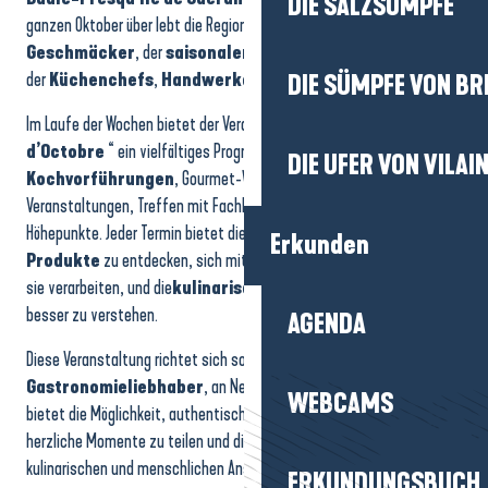
DIE SALZSÜMPFE
Führungen durch die Kirche Saint-Guénolé
ganzen Oktober über lebt die Region im Rhythmus der
lokalen
Visite guidée À la découverte de La Turballe
Geschmäcker
, der
saisonalen Produkte
und des Know-hows
Artisans d'art et créateurs
der
Küchenchefs
,
Handwerker
und
Produzenten
.
DIE SÜMPFE VON BR
Exposition de peintures : "Le Charme du bord de mer"
Les RDV au refuge LPO : Nuit de la Chauve-souris
Im Laufe der Wochen bietet der Veranstaltungskalender “
Saveurs
Visite de la ferme
d’Octobre
“ ein vielfältiges Programm, das für alle zugänglich ist:
DIE UFER VON VILAI
Stage - Aquarelle
Kochvorführungen
, Gourmet-Workshops, gesellige
Veranstaltungen, Treffen mit Fachleuten, Verkostungen und festliche
Höhepunkte. Jeder Termin bietet die Gelegenheit,
regionale
Erkunden
Produkte
zu entdecken, sich mit denjenigen auszutauschen, die
sie verarbeiten, und die
kulinarische Identität
des Territoriums
besser zu verstehen.
AGENDA
Diese Veranstaltung richtet sich sowohl an Familien als auch an
Gastronomieliebhaber
, an Neugierige wie an Begeisterte. Sie
WEBCAMS
bietet die Möglichkeit, authentische Erfahrungen zu machen,
herzliche Momente zu teilen und die Halbinsel durch einen
kulinarischen und menschlichen Ansatz (neu) zu entdecken.
ERKUNDUNGSBUCH