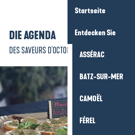
Aller
Startseite
au
contenu
principal
Entdecken Sie
DIE AGENDA
DES SAVEURS D'OCTOBRE
ASSÉRAC
BATZ-SUR-MER
CAMOËL
FÉREL