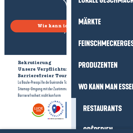
LOKALE GESCHMÄC
MÄRKTE
Wie kann ich kommen?
FEINSCHMECKERGE
PRODUZENTEN
Rekrutierung
Wer sind wir?
Unsere Verpflichtungen
Barrierefreier Tourismus
Broschüren
-
-
La Baule-Presqu'île de Guérande Tourismus
Rechtliche Hinweise
WO KANN MAN ESSE
-
-
Sitemap
Umgang mit der Zustimmung
Barrierefreiheit: nicht konform
RESTAURANTS
CRÊPERIEN