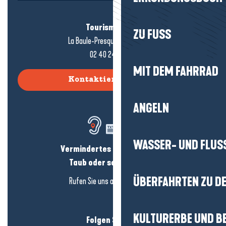
Tourismusbüro
ZU FUSS
La Baule-Presqu'île de Guérande
02 40 24 34 44
MIT DEM FAHRRAD
Kontaktieren Sie uns
ANGELN
WASSER- UND FLUS
Vermindertes Hörvermögen?
Taub oder schwerhörig?
ÜBERFAHRTEN ZU DE
Rufen Sie uns an in
hier klicken
KULTURERBE UND B
Folgen Sie uns!