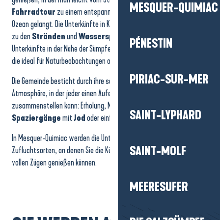
MESQUER-QUIMIAC
Fahrradtour
zu einem entspannenden Moment mit Blick auf den
Ozean gelangt. Die Unterkünfte in Küstennähe bieten direkten Zugang
zu den
Stränden
und
Wassersportaktivitäten
, während die
PÉNESTIN
Unterkünfte in der Nähe der Sümpfe eine ruhigere Umgebung bieten,
die ideal für Naturbeobachtungen oder ruhige Ausflüge ist.
PIRIAC-SUR-MER
Die Gemeinde besticht durch ihre sanfte, authentische und familiäre
Atmosphäre, in der jeder einen Aufenthalt nach seinen Wünschen
zusammenstellen kann: Erholung, Naturerlebnisse, Familienzeit,
SAINT-LYPHARD
Spaziergänge
mit
Jod
oder einfach eine Pause vom Alltag.
In Mesquer-Quimiac werden die Unterkünfte zu echten
SAINT-MOLF
Zufluchtsorten, an denen Sie die Küste und die Ruhe der Gegend in
vollen Zügen genießen können.
MEERESUFER