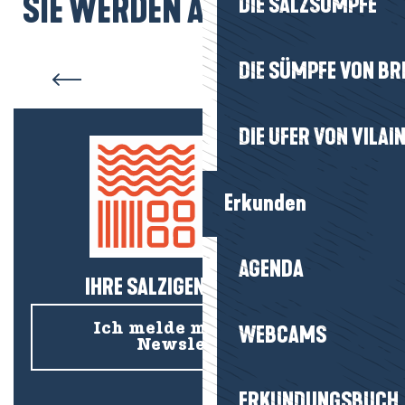
SIE WERDEN AUCH MÖGEN...
DIE SALZSÜMPFE
Unterkunft Assérac
DIE SÜMPFE VON BR
DIE UFER VON VILAI
Erkunden
AGENDA
IHRE SALZIGEN NEUIGKEITEN!
Ich melde mich für den
WEBCAMS
Newsletter an
ERKUNDUNGSBUCH