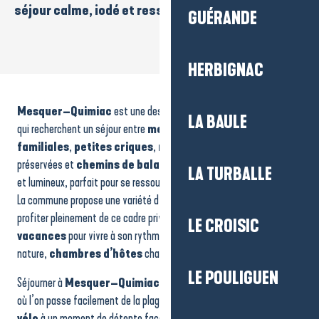
séjour calme, iodé et ressourçant.
GUÉRANDE
HERBIGNAC
Hôtel - Le Relais Marine
Location de vacances - Maison 9 personnes - M. Neuveglise
Mesquer–Quimiac
est une destination prisée pour celles et ceux
Location 5 personnes - Mme OLIVRY
LA BAULE
Location de vacances - Maison 6 personnes Le Mouet - M. Callebaut
qui recherchent un séjour entre
mer
et
nature
.
Plages
Camping - Le Praderoi
familiales
,
petites criques
,
marais salants
, zones
Camping - Le Welcome
préservées et
chemins de balade
composent un décor apaisant
LA TURBALLE
Le Clos de Botelo
et lumineux, parfait pour se ressourcer.
Location de vacances - Maison 7 personnes Golf 1 - Mme Roblin
La commune propose une variété d’hébergements permettant de
Studio l'Ibis
profiter pleinement de ce cadre privilégié :
locations de
Location de vacances - Maison rdc 4 personnes - M. Grenet
LE CROISIC
vacances
pour vivre à son rythme,
campings
proches de la
Camping - Village vacances Cévéo Château de Tréambert
nature,
chambres d’hôtes
chaleureuses ou hôtels confortables.
Location de vacances - Maison 8 personnes - M. Morio
LE POULIGUEN
Séjourner à
Mesquer–Quimiac
, c’est savourer un environnement
où l’on passe facilement de la plage aux marais, d’une
balade à
vélo
à un moment de détente face à l’océan. Les hébergements