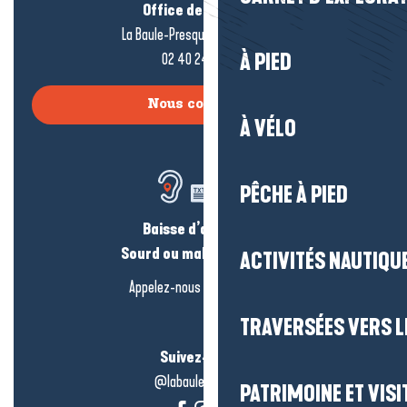
Office de tourisme
La Baule-Presqu’île de Guérande
02 40 24 34 44
À PIED
Nous contacter
À VÉLO
PÊCHE À PIED
Baisse d’audition ?
Sourd ou malentendant ?
ACTIVITÉS NAUTIQUE
Appelez-nous en
cliquant-ici
TRAVERSÉES VERS LE
Suivez-nous !
@labauleguérande
PATRIMOINE ET VISI