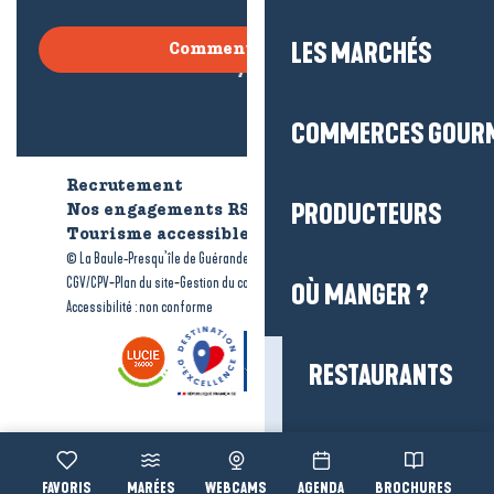
LES MARCHÉS
Comment venir ?
COMMERCES GOUR
Recrutement
Qui sommes-nous ?
PRODUCTEURS
Nos engagements RSE
Tourisme accessible
Brochures
-
-
© La Baule-Presqu’île de Guérande tourisme
Mentions légales
-
-
-
CGV/CPV
Plan du site
Gestion du consentement
OÙ MANGER ?
Accessibilité : non conforme
RESTAURANTS
CRÊPERIES
Voir les favoris
MARÉES
WEBCAMS
AGENDA
BROCHURES