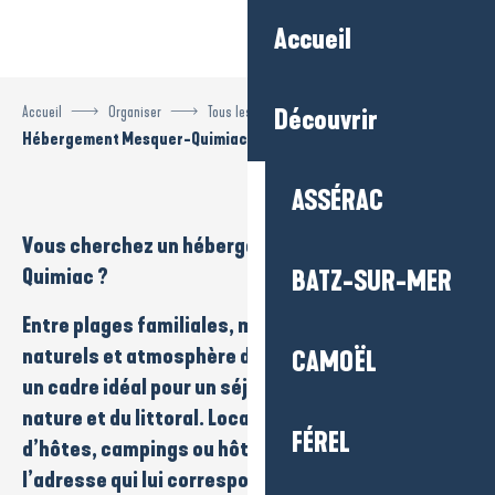
Aller
Accueil
au
contenu
principal
Accueil
Organiser
Tous les hébergements
Découvrir
Hébergement Mesquer-Quimiac
ASSÉRAC
Vous cherchez un
hébergement
à
Mesquer–
Quimiac
?
BATZ-SUR-MER
Entre
plages familiales
,
marais salants
,
sentiers
naturels
et
atmosphère douce
, la commune offre
CAMOËL
un cadre idéal pour un séjour au plus près de la
nature
et du
littoral
.
Locations
,
chambres
FÉREL
d’hôtes
,
campings
ou
hôtels
: chacun peut trouver
l’adresse qui lui correspond pour profiter d’un