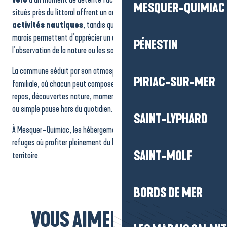
MESQUER-QUIMIAC
situés près du littoral offrent un accès direct aux
plages
et aux
activités nautiques
, tandis que ceux implantés du côté des
marais permettent d’apprécier un cadre plus calme, idéal pour
PÉNESTIN
l’observation de la nature ou les sorties tranquilles.
La commune séduit par son atmosphère douce, authentique et
PIRIAC-SUR-MER
familiale, où chacun peut composer un séjour selon ses envies :
repos, découvertes nature, moments en famille,
balades iodées
ou simple pause hors du quotidien.
SAINT-LYPHARD
À Mesquer–Quimiac, les hébergements deviennent de véritables
refuges où profiter pleinement du littoral et de la tranquillité du
SAINT-MOLF
territoire.
BORDS DE MER
VOUS AIMEREZ AUSSI...