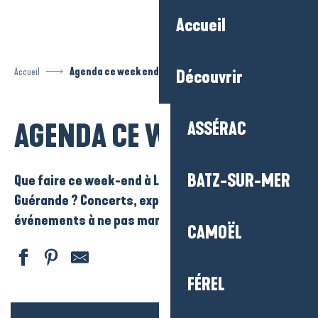
Aller
Accueil
au
contenu
principal
Accueil
Agenda ce week end
Découvrir
AGENDA CE WEEK END
ASSÉRAC
BATZ-SUR-MER
Que faire ce week-end à La Baule-Presqu’île de
Guérande ? Concerts, expo, marchés, sorties et
événements à ne pas manquer.
CAMOËL
FÉREL
Stage de fabrication d'arc
Concert : Blues du Mès