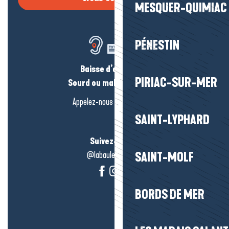
MESQUER-QUIMIAC
PÉNESTIN
Baisse d’audition ?
PIRIAC-SUR-MER
Sourd ou malentendant ?
Appelez-nous en
cliquant-ici
SAINT-LYPHARD
Suivez-nous !
@labauleguérande
SAINT-MOLF
BORDS DE MER