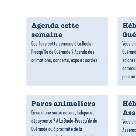
Agenda cette
Héb
semaine
Gué
Que faire cette semaine à La Baule-
Vous ch
Presqu’île de Guérande ? Agenda des
Guérand
animations, concerts, expo et sorties.
salants
commune
pour un 
Parcs animaliers
Héb
Envie d’une sortie nature, ludique et
Ass
dépaysante ? À La Baule-Presqu’île de
Vous ch
Guérande ou à proximité de la
Assérac