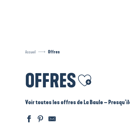
Aller
au
contenu
principal
Accueil
Offres
OFFRES
Ajouter aux favoris
Voir toutes les offres de La Baule – Presqu’i