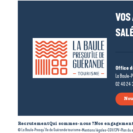
VOS
SALÉ
Office 
La Baule-P
02 40 24 
Nou
Recrutement
Qui sommes-nous ?
Nos engagement
-
-
-
© La Baule-Presqu’île de Guérande tourisme
Mentions légales
CGV/CPV
Plan du s