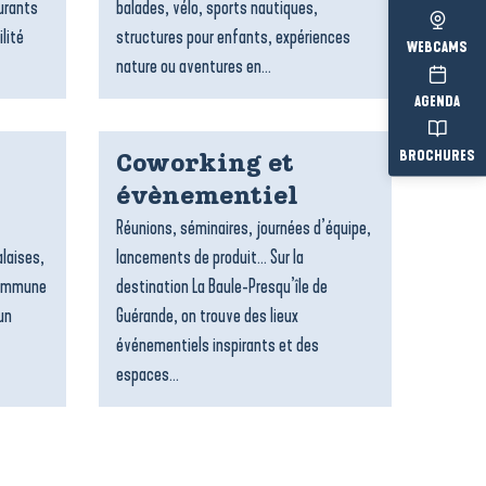
urants
balades, vélo, sports nautiques,
lité
structures pour enfants, expériences
WEBCAMS
nature ou aventures en...
AGENDA
BROCHURES
Coworking et
évènementiel
Réunions, séminaires, journées d’équipe,
alaises,
lancements de produit… Sur la
 commune
destination La Baule-Presqu’île de
un
Guérande, on trouve des lieux
événementiels inspirants et des
espaces...