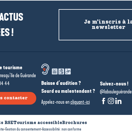
 ACTUS
Je m’inscris à l
newsletter
ES !
de tourisme
resqu’île de Guérande
Baisse d’audition ?
34 44
Suivez-nous !
Sourd ou malentendant ?
@labauleguérande
s contacter
Appelez-nous en
cliquant-ici
s RSE
Tourisme accessible
Brochures
-
-
ite
Gestion du consentement
Accessibilité : non conforme