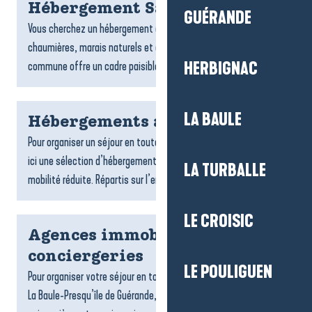
Hébergement Saint-Lyphard
GUÉRANDE
Vous cherchez un hébergement à Saint-Lyphard ? Entre
chaumières, marais naturels et ambiance briéronne, la
commune offre un cadre paisible pour un séjour ressourçant....
HERBIGNAC
LA BAULE
Hébergements accessibles
Pour organiser un séjour en toute tranquillité, on vous propose
ici une sélection d’hébergements accessibles aux personnes à
LA TURBALLE
mobilité réduite. Répartis sur l’ensemble du...
LE CROISIC
Agences immobilières et
conciergeries
LE POULIGUEN
Pour organiser votre séjour en toute sérénité sur la destination
La Baule-Presqu’île de Guérande, les agences de locations