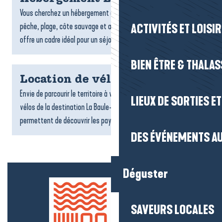
Vous cherchez un hébergement à La Turballe ? Entre port de
pêche, plage, côte sauvage et ambiance maritime, la commune
ACTIVITÉS ET LOISI
offre un cadre idéal pour un séjour authentique face à...
BIEN ÊTRE & THALA
Location de vélos
Envie de parcourir le territoire à votre rythme ? Les loueurs de
LIEUX DE SORTIES E
vélos de la destination La Baule-Presqu’île de Guérande vous
permettent de découvrir les paysages, les villages...
DES ÉVÉNEMENTS AU
Déguster
SAVEURS LOCALES