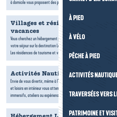
à domicile vous proposent des plats gourmands,...
À PIED
Villages et résidences
vacances
À VÉLO
Vous cherchez un hébergement pratique et confortable pour
votre séjour sur la destination La Baule-Presqu’île de Guérande ?
Les résidences de tourisme et villages vacances sont...
PÊCHE À PIED
Activités Nautiques
ACTIVITÉS NAUTIQUE
Envie de vous divertir, même à l’abri ? De nombreuses activités
et loisirs en intérieur vous attendent : jeux, sports, espaces
TRAVERSÉES VERS LE
immersifs, ateliers ou expériences ludiques....
PATRIMOINE ET VISI
Hébergement La Turballe