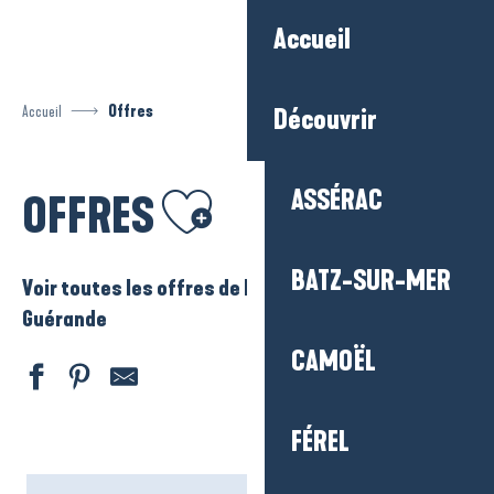
Aller
Accueil
au
contenu
principal
Accueil
Offres
Découvrir
Ajouter aux favoris
ASSÉRAC
OFFRES
BATZ-SUR-MER
Voir toutes les offres de La Baule – Presqu’ile de
Guérande
CAMOËL
FÉREL