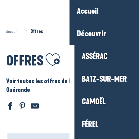
Aller
Accueil
au
contenu
principal
Accueil
Offres
Découvrir
Ajouter aux favoris
ASSÉRAC
OFFRES
BATZ-SUR-MER
Voir toutes les offres de La Baule – Presqu’ile de
Guérande
CAMOËL
FÉREL