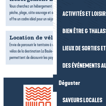
Vous cherchez un hébergement à La Turballe ? Entre port de
pêche, plage, côte sauvage et ambiance maritime, la commune
ACTIVITÉS ET LOISI
offre un cadre idéal pour un séjour authentique face à...
BIEN ÊTRE & THALA
Location de vélos
Envie de parcourir le territoire à votre rythme ? Les loueurs de
LIEUX DE SORTIES E
vélos de la destination La Baule-Presqu’île de Guérande vous
permettent de découvrir les paysages, les villages...
DES ÉVÉNEMENTS AU
Déguster
SAVEURS LOCALES