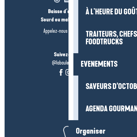
À L'HEURE DU GOÛ
Baisse d’audition ?
Sourd ou malentendant ?
Appelez-nous en
cliquant-ici
TRAITEURS, CHEFS
FOODTRUCKS
Suivez-nous !
@labauleguérande
EVENEMENTS
SAVEURS D’OCTO
AGENDA GOURMA
Organiser