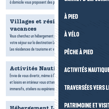
à domicile vous proposent des plats gourmands,...
À PIED
Villages et résidences
vacances
À VÉLO
Vous cherchez un hébergement pratique et confortable pour
votre séjour sur la destination La Baule-Presqu’île de Guérande ?
Les résidences de tourisme et villages vacances sont...
PÊCHE À PIED
Activités Nautiques
ACTIVITÉS NAUTIQUE
Envie de vous divertir, même à l’abri ? De nombreuses activités
et loisirs en intérieur vous attendent : jeux, sports, espaces
TRAVERSÉES VERS LE
immersifs, ateliers ou expériences ludiques....
PATRIMOINE ET VISI
Hébergement La Turballe