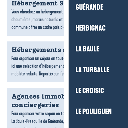
Hébergement Saint-Lyphard
GUÉRANDE
Vous cherchez un hébergement à Saint-Lyphard ? Entre
chaumières, marais naturels et ambiance briéronne, la
commune offre un cadre paisible pour un séjour ressourçant....
HERBIGNAC
LA BAULE
Hébergements accessibles
Pour organiser un séjour en toute tranquillité, on vous propose
ici une sélection d’hébergements accessibles aux personnes à
LA TURBALLE
mobilité réduite. Répartis sur l’ensemble du...
LE CROISIC
Agences immobilières et
conciergeries
LE POULIGUEN
Pour organiser votre séjour en toute sérénité sur la destination
La Baule-Presqu’île de Guérande, les agences de locations