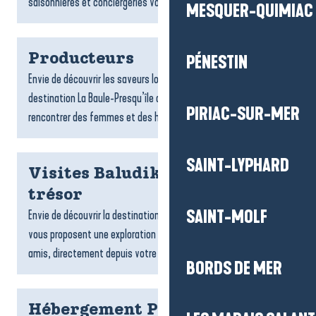
saisonnières et conciergeries vous accompagnent dans...
MESQUER-QUIMIAC
Producteurs
PÉNESTIN
Envie de découvrir les saveurs locales ? Les producteurs de la
destination La Baule-Presqu’île de Guérande vous invitent à
PIRIAC-SUR-MER
rencontrer des femmes et des hommes passionnés,...
SAINT-LYPHARD
Visites Baludik et chasses au
trésor
SAINT-MOLF
Envie de découvrir la destination ? Les jeux de piste Baludik
vous proposent une exploration ludique, en famille ou entre
amis, directement depuis votre téléphone. Suivez des...
BORDS DE MER
Hébergement Pénestin