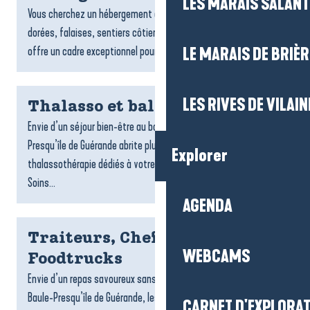
LES MARAIS SALAN
Vous cherchez un hébergement à Pénestin ? Entre plages
dorées, falaises, sentiers côtiers et estuaire, la commune
offre un cadre exceptionnel pour un séjour tourné vers la...
LE MARAIS DE BRIÈR
LES RIVES DE VILAIN
Thalasso et balnéo
Envie d’un séjour bien-être au bord de l’océan ? La Baule-
Presqu’île de Guérande abrite plusieurs centres de
Explorer
thalassothérapie dédiés à votre détente et à votre vitalité.
Soins...
AGENDA
Traiteurs, Chefs à domicile et
WEBCAMS
Foodtrucks
Envie d’un repas savoureux sans cuisiner ? Sur la destination La
Baule-Presqu’île de Guérande, les traiteurs, foodtrucks et chefs
CARNET D'EXPLORA