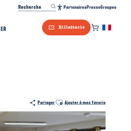
Recherche
Partenaires
Presse
Groupes
Accessibilité
SER
Billetterie
Ajouter aux favoris
Partager
Ajouter à mes favoris