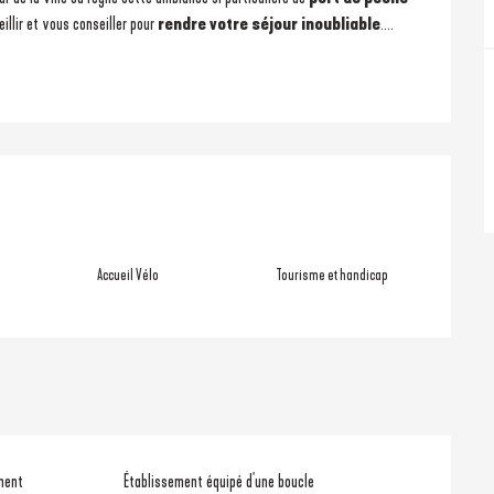
llir et vous conseiller pour 
rendre votre
séjour
inoubliable
....
ons
Accueil Vélo
Tourisme et handicap
ment
Établissement équipé d'une boucle