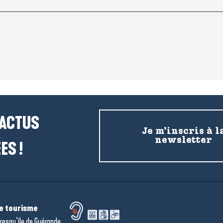
 ACTUS
Je m’inscris à l
newsletter
ES !
de tourisme
resqu’île de Guérande