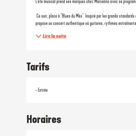
L’été musical prend ses marques chez Marcelino avec sa programm
 Ce soir, place à "Blues du Mès". Inspiré par les grands standards du blues et les sonorités qui ont marqué ce genre musical, le groupe 
propose un concert authentique où guitares, rythmes entraînants 
Lire la suite
Tarifs
- Entrée
Horaires