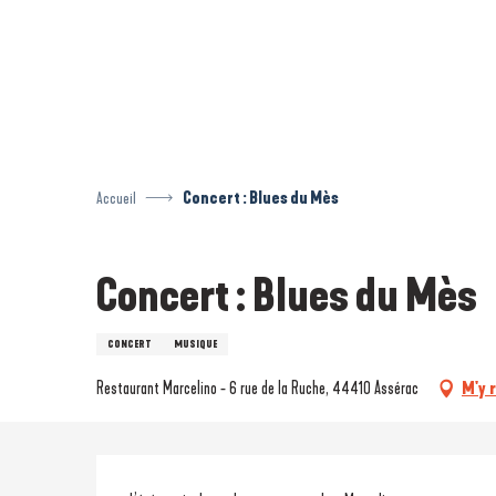
Aller
au
contenu
principal
Accueil
Concert : Blues du Mès
Concert : Blues du Mès
CONCERT
MUSIQUE
Restaurant Marcelino - 6 rue de la Ruche, 44410 Assérac
M'y 
Description