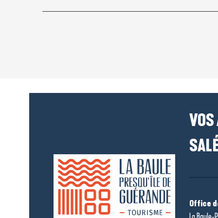
VOS
SALÉ
Office 
La Baule-P