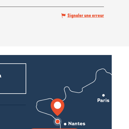
Signaler une erreur
a