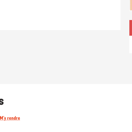
s
M'y rendre