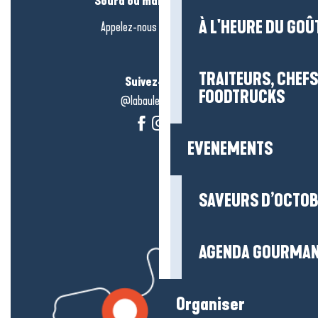
Sourd ou malentendant ?
À L'HEURE DU GOÛ
Appelez-nous en
cliquant-ici
TRAITEURS, CHEFS
Suivez-nous !
FOODTRUCKS
@labauleguérande
EVENEMENTS
SAVEURS D’OCTO
AGENDA GOURMA
Organiser