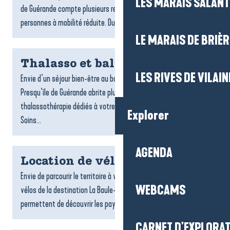
LES MARAIS SALAN
de Guérande compte plusieurs restaurants accessibles aux
personnes à mobilité réduite. Du bord de mer aux...
LE MARAIS DE BRIÈR
Thalasso et balnéo
LES RIVES DE VILAIN
Envie d’un séjour bien-être au bord de l’océan ? La Baule-
Presqu’île de Guérande abrite plusieurs centres de
thalassothérapie dédiés à votre détente et à votre vitalité.
Explorer
Soins...
AGENDA
Location de vélos
Envie de parcourir le territoire à votre rythme ? Les loueurs de
WEBCAMS
vélos de la destination La Baule-Presqu’île de Guérande vous
permettent de découvrir les paysages, les villages...
CARNET D'EXPLORA