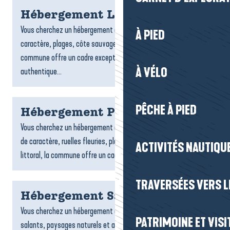
Hébergement Le Croisic
Vous cherchez un hébergement au Croisic ? Entre port de
À PIED
caractère, plages, côte sauvage et ruelles typiques, la
commune offre un cadre exceptionnel pour un séjour
À VÉLO
authentique...
PÊCHE À PIED
Hébergement Piriac-sur-Mer
Vous cherchez un hébergement à Piriac-sur-Mer ? Entre village
de caractère, ruelles fleuries, plages, criques et charme du
ACTIVITÉS NAUTIQUE
littoral, la commune offre un cadre idéal pour un...
TRAVERSÉES VERS LE
Hébergement Saint-Molf
Vous cherchez un hébergement à Saint-Molf ? Entre marais
PATRIMOINE ET VISI
salants, paysages naturels et ambiance paisible, la commune