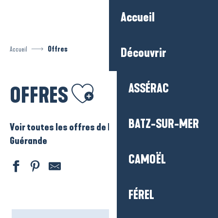
Aller
Accueil
au
contenu
principal
Accueil
Offres
Découvrir
Ajouter aux favoris
ASSÉRAC
OFFRES
BATZ-SUR-MER
Voir toutes les offres de La Baule – Presqu’ile de
Guérande
CAMOËL
FÉREL