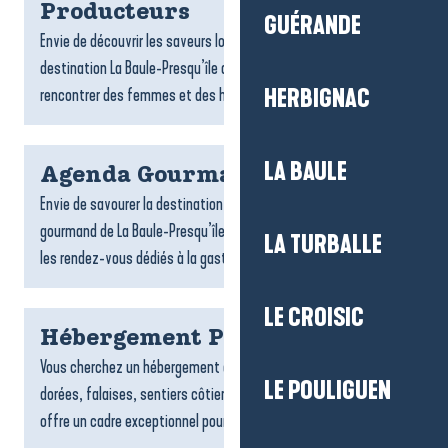
Producteurs
GUÉRANDE
Envie de découvrir les saveurs locales ? Les producteurs de la
destination La Baule-Presqu’île de Guérande vous invitent à
rencontrer des femmes et des hommes passionnés,...
HERBIGNAC
LA BAULE
Agenda Gourmand
Envie de savourer la destination autrement ? L’agenda
gourmand de La Baule-Presqu’île de Guérande rassemble tous
LA TURBALLE
les rendez-vous dédiés à la gastronomie et aux plaisirs de la...
LE CROISIC
Hébergement Pénestin
Vous cherchez un hébergement à Pénestin ? Entre plages
LE POULIGUEN
dorées, falaises, sentiers côtiers et estuaire, la commune
offre un cadre exceptionnel pour un séjour tourné vers la...