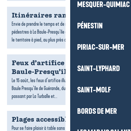
MESQUER-QUIMIAC
Itinéraires rando
Envie de prendre le temps et de respirer ? Les randonnées
PÉNESTIN
pédestres à La Baule-Presqu’île de Guérande invitent à explorer
le territoire à pied, au plus près des paysages. Entre...
PIRIAC-SUR-MER
Feux d’artifice du 15 août à La
SAINT-LYPHARD
Baule-Presqu’île de Guérande
Le 15 août, les feux d’artifice illuminent les soirées d’été à La
Baule Presqu’île de Guérande, du Croisic jusqu’à Pénestin en
SAINT-MOLF
passant par La Turballe et...
BORDS DE MER
Plages accessibles
Pour se faire plaisir à table sans contrainte, La Baule-Presqu’île