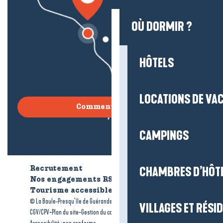
OÙ DORMIR ?
HÔTELS
LOCATIONS DE VA
Comment venir ?
CAMPINGS
CHAMBRES D’HÔT
Recrutement
Qui sommes-nous ?
Nos engagements RSE
Tourisme accessible
Brochures
-
-
© La Baule-Presqu’île de Guérande tourisme
Mentions légales
VILLAGES ET RÉS
-
-
-
CGV/CPV
Plan du site
Gestion du consentement