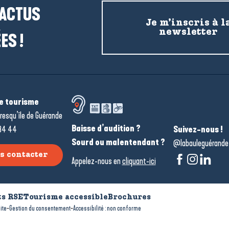
 ACTUS
Je m’inscris à l
newsletter
ES !
de tourisme
resqu’île de Guérande
Baisse d’audition ?
34 44
Suivez-nous !
Sourd ou malentendant ?
@labauleguérande
s contacter
Appelez-nous en
cliquant-ici
s RSE
Tourisme accessible
Brochures
-
-
ite
Gestion du consentement
Accessibilité : non conforme