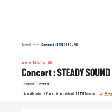
Aller
au
contenu
principal
Accueil
Concert : STEADY SOUND
Vendredi 14 août à 11:00
Concert : STEADY SOUND
CONCERT
MUSIQUE
L'Azimuth Café - 6 Place Olivier Guichard, 44410 Assérac
M'y 