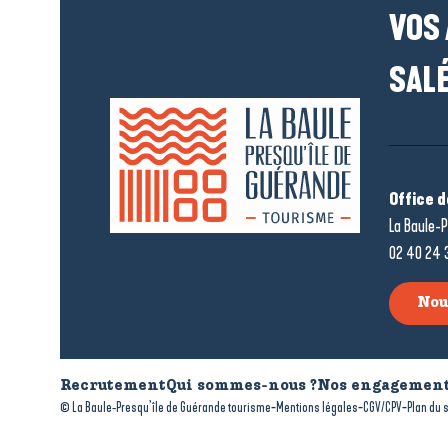
VOS
SALÉ
Office 
La Baule-P
02 40 24 
Nou
Recrutement
Qui sommes-nous ?
Nos engagement
-
-
-
© La Baule-Presqu’île de Guérande tourisme
Mentions légales
CGV/CPV
Plan du s