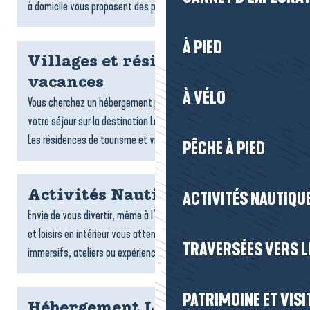
à domicile vous proposent des plats gourmands,...
À PIED
Villages et résidences
vacances
À VÉLO
Vous cherchez un hébergement pratique et confortable pour
votre séjour sur la destination La Baule-Presqu’île de Guérande ?
Les résidences de tourisme et villages vacances sont...
PÊCHE À PIED
Activités Nautiques
ACTIVITÉS NAUTIQUE
Envie de vous divertir, même à l’abri ? De nombreuses activités
et loisirs en intérieur vous attendent : jeux, sports, espaces
TRAVERSÉES VERS LE
immersifs, ateliers ou expériences ludiques....
PATRIMOINE ET VISI
Hébergement La Turballe