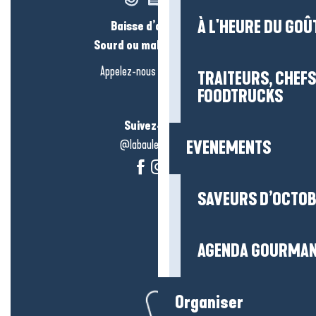
À L'HEURE DU GOÛ
Baisse d’audition ?
Sourd ou malentendant ?
Appelez-nous en
cliquant-ici
TRAITEURS, CHEFS
FOODTRUCKS
Suivez-nous !
@labauleguérande
EVENEMENTS
SAVEURS D’OCTO
AGENDA GOURMA
Organiser