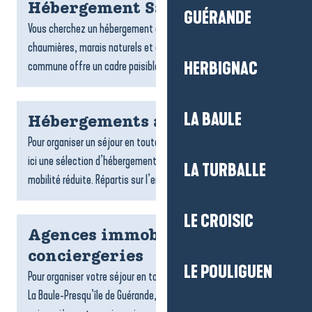
Hébergement Saint-Lyphard
GUÉRANDE
Vous cherchez un hébergement à Saint-Lyphard ? Entre
chaumières, marais naturels et ambiance briéronne, la
commune offre un cadre paisible pour un séjour ressourçant....
HERBIGNAC
LA BAULE
Hébergements accessibles
Pour organiser un séjour en toute tranquillité, on vous propose
ici une sélection d’hébergements accessibles aux personnes à
LA TURBALLE
mobilité réduite. Répartis sur l’ensemble du...
LE CROISIC
Agences immobilières et
conciergeries
LE POULIGUEN
Pour organiser votre séjour en toute sérénité sur la destination
La Baule-Presqu’île de Guérande, les agences de locations