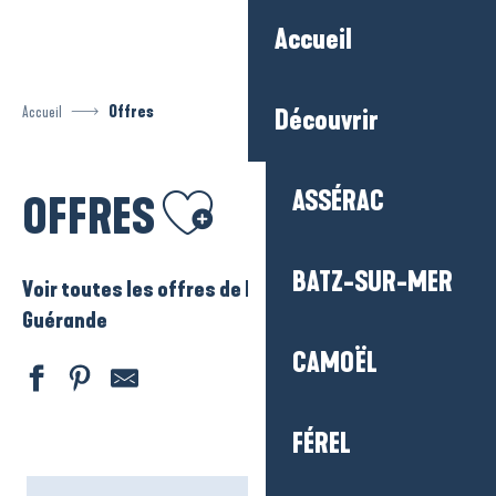
Aller
Accueil
au
contenu
principal
Accueil
Offres
Découvrir
Ajouter aux favoris
ASSÉRAC
OFFRES
BATZ-SUR-MER
Voir toutes les offres de La Baule – Presqu’ile de
Guérande
CAMOËL
FÉREL