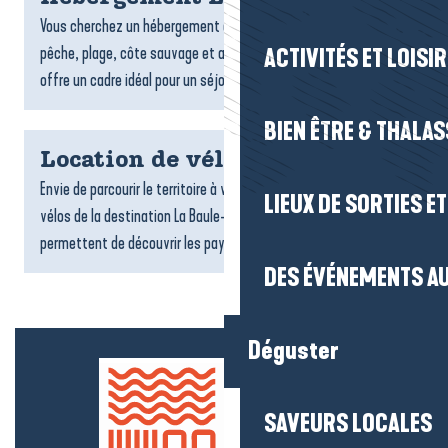
Vous cherchez un hébergement à La Turballe ? Entre port de
pêche, plage, côte sauvage et ambiance maritime, la commune
ACTIVITÉS ET LOISI
offre un cadre idéal pour un séjour authentique face à...
BIEN ÊTRE & THALA
Location de vélos
Envie de parcourir le territoire à votre rythme ? Les loueurs de
LIEUX DE SORTIES E
vélos de la destination La Baule-Presqu’île de Guérande vous
permettent de découvrir les paysages, les villages...
DES ÉVÉNEMENTS AU
Déguster
SAVEURS LOCALES