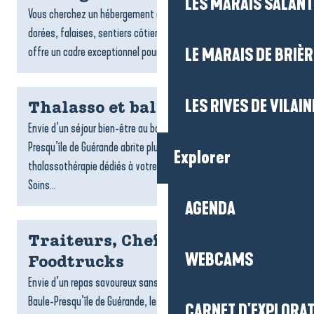
LES MARAIS SALAN
Vous cherchez un hébergement à Pénestin ? Entre plages
dorées, falaises, sentiers côtiers et estuaire, la commune
offre un cadre exceptionnel pour un séjour tourné vers la...
LE MARAIS DE BRIÈR
LES RIVES DE VILAIN
Thalasso et balnéo
Envie d’un séjour bien-être au bord de l’océan ? La Baule-
Presqu’île de Guérande abrite plusieurs centres de
Explorer
thalassothérapie dédiés à votre détente et à votre vitalité.
Soins...
AGENDA
Traiteurs, Chefs à domicile et
WEBCAMS
Foodtrucks
Envie d’un repas savoureux sans cuisiner ? Sur la destination La
Baule-Presqu’île de Guérande, les traiteurs, foodtrucks et chefs
CARNET D'EXPLORA