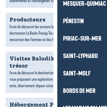
saisonnières et conciergeries vous accompagnent dans...
MESQUER-QUIMIAC
Producteurs
PÉNESTIN
Envie de découvrir les saveurs locales ? Les producteurs de la
destination La Baule-Presqu’île de Guérande vous invitent à
PIRIAC-SUR-MER
rencontrer des femmes et des hommes passionnés,...
SAINT-LYPHARD
Visites Baludik et chasses au
trésor
SAINT-MOLF
Envie de découvrir la destination ? Les jeux de piste Baludik
vous proposent une exploration ludique, en famille ou entre
amis, directement depuis votre téléphone. Suivez des...
BORDS DE MER
Hébergement Pénestin