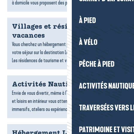
à domicile vous proposent des plats gourmands,...
À PIED
Villages et résidences
vacances
À VÉLO
Vous cherchez un hébergement pratique et confortable pour
votre séjour sur la destination La Baule-Presqu’île de Guérande ?
Les résidences de tourisme et villages vacances sont...
PÊCHE À PIED
Activités Nautiques
ACTIVITÉS NAUTIQUE
Envie de vous divertir, même à l’abri ? De nombreuses activités
et loisirs en intérieur vous attendent : jeux, sports, espaces
TRAVERSÉES VERS LE
immersifs, ateliers ou expériences ludiques....
PATRIMOINE ET VISI
Hébergement La Turballe