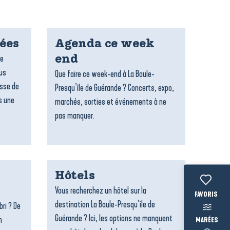
dées
Agenda ce week
re
end
ous
Que faire ce week-end à La Baule-
esse de
Presqu’île de Guérande ? Concerts, expo,
s une
marchés, sorties et événements à ne
pas manquer.
Hôtels
Vous recherchez un hôtel sur la
Voir les fav
destination La Baule-Presqu’île de
bri ? De
Guérande ? Ici, les options ne manquent
n
MARÉES