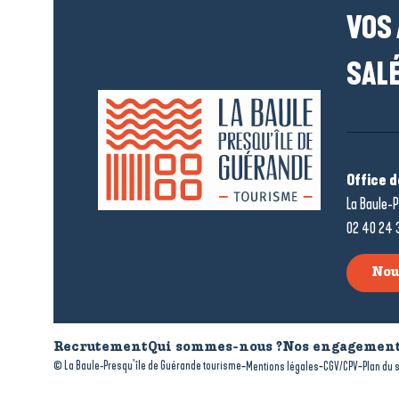
VOS
SALÉ
Office 
La Baule-P
02 40 24 
Nou
Recrutement
Qui sommes-nous ?
Nos engagement
-
-
-
© La Baule-Presqu’île de Guérande tourisme
Mentions légales
CGV/CPV
Plan du s