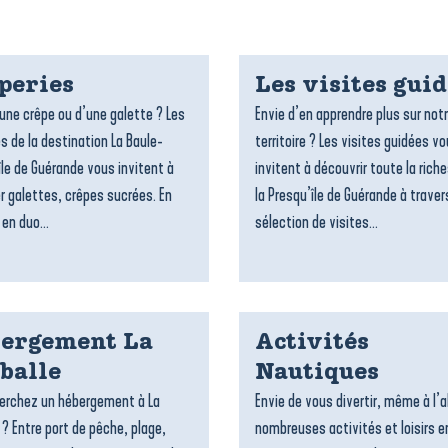
peries
Les visites gui
’une crêpe ou d’une galette ? Les
Envie d’en apprendre plus sur not
s de la destination La Baule-
territoire ? Les visites guidées v
île de Guérande vous invitent à
invitent à découvrir toute la rich
r galettes, crêpes sucrées. En
la Presqu’île de Guérande à traver
 en duo...
sélection de visites...
ergement La
Activités
balle
Nautiques
erchez un hébergement à La
Envie de vous divertir, même à l’a
 ? Entre port de pêche, plage,
nombreuses activités et loisirs e