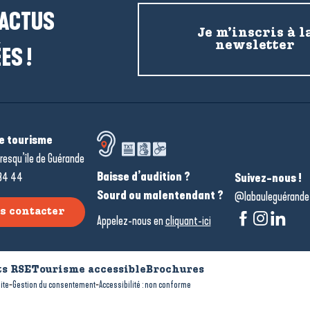
 ACTUS
Je m’inscris à l
newsletter
ES !
de tourisme
resqu’île de Guérande
Baisse d’audition ?
34 44
Suivez-nous !
Sourd ou malentendant ?
@labauleguérande
s contacter
Appelez-nous en
cliquant-ici
s RSE
Tourisme accessible
Brochures
-
-
ite
Gestion du consentement
Accessibilité : non conforme