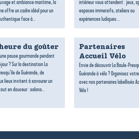
uvage et ambiance maritime, la
intérieur vous attendent : jeux, s
 offre un cadre idéal pour un
espaces immersifs, ateliers ou
authentique face à...
expériences ludiques....
’heure du goûter
Partenaires
’une pause gourmande pendant
Accueil Vélo
jour ? Sur la destination La
Envie de découvrir La Baule-Presqu
resqu’île de Guérande, de
Guérande à vélo ? Organisez votre
x lieux invitent à savourer un
avec nos partenaires labellisés A
out en douceur : salons...
Vélo !