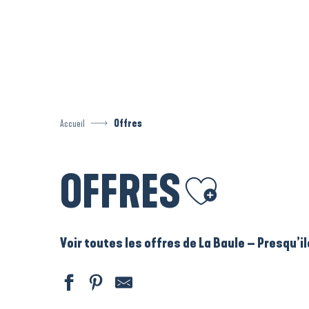
Aller
au
contenu
principal
Accueil
Offres
OFFRES
Ajouter aux favoris
Voir toutes les offres de La Baule – Presqu’i