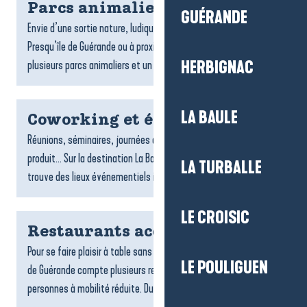
Parcs animaliers
GUÉRANDE
Envie d’une sortie nature, ludique et dépaysante ? À La Baule-
Presqu’île de Guérande ou à proximité de la destination,
plusieurs parcs animaliers et un grand aquarium vous...
HERBIGNAC
LA BAULE
Coworking et évènementiel
Réunions, séminaires, journées d’équipe, lancements de
produit… Sur la destination La Baule-Presqu’île de Guérande, on
LA TURBALLE
trouve des lieux événementiels inspirants et des espaces...
LE CROISIC
Restaurants accessibles
Pour se faire plaisir à table sans contrainte, La Baule-Presqu’île
LE POULIGUEN
de Guérande compte plusieurs restaurants accessibles aux
personnes à mobilité réduite. Du bord de mer aux...