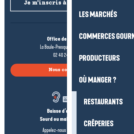
Je m’inscris à la newsletter
LES MARCHÉS
COMMERCES GOUR
Office de tourisme
La Baule-Presqu’île de Guérande
02 40 24 34 44
PRODUCTEURS
Nous contacter
OÙ MANGER ?
RESTAURANTS
Baisse d’audition ?
Sourd ou malentendant ?
CRÊPERIES
Appelez-nous en
cliquant-ici