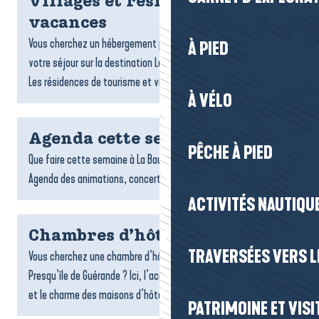
Villages et résidences
vacances
Vous cherchez un hébergement pratique et confortable pour
À PIED
votre séjour sur la destination La Baule-Presqu’île de Guérande ?
Les résidences de tourisme et villages vacances sont...
À VÉLO
Agenda cette semaine
PÊCHE À PIED
Que faire cette semaine à La Baule-Presqu’île de Guérande ?
Agenda des animations, concerts, expo et sorties.
ACTIVITÉS NAUTIQUE
Chambres d’hôtes
TRAVERSÉES VERS LE
Vous cherchez une chambre d’hôtes sur la destination La Baule-
Presqu’île de Guérande ? Ici, l’accueil chaleureux, la convivialité
et le charme des maisons d’hôtes font toute la...
PATRIMOINE ET VISI