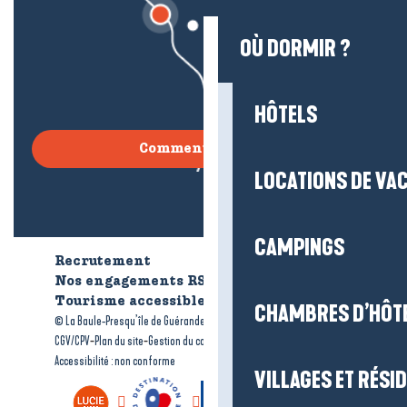
OÙ DORMIR ?
HÔTELS
Comment venir ?
LOCATIONS DE VA
CAMPINGS
Recrutement
Qui sommes-nous ?
Nos engagements RSE
Tourisme accessible
Brochures
CHAMBRES D’HÔT
-
-
© La Baule-Presqu’île de Guérande tourisme
Mentions légales
-
-
-
CGV/CPV
Plan du site
Gestion du consentement
Accessibilité : non conforme
VILLAGES ET RÉS