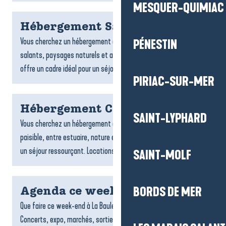
MESQUER-QUIMIAC
Hébergement Saint-Molf
Vous cherchez un hébergement à Saint-Molf ? Entre marais
PÉNESTIN
salants, paysages naturels et ambiance paisible, la commune
offre un cadre idéal pour un séjour ressourçant. Locations,...
PIRIAC-SUR-MER
Hébergement Camoël
SAINT-LYPHARD
Vous cherchez un hébergement à Camoël ? Cette commune
paisible, entre estuaire, nature et campagne, est parfaite pour
un séjour ressourçant. Locations, chambres d’hôtes ou...
SAINT-MOLF
BORDS DE MER
Agenda ce week end
Que faire ce week-end à La Baule-Presqu’île de Guérande ?
Concerts, expo, marchés, sorties et événements à ne pas