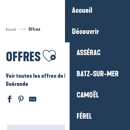
Aller
Accueil
au
contenu
principal
Accueil
Offres
Découvrir
Ajouter aux favoris
ASSÉRAC
OFFRES
BATZ-SUR-MER
Voir toutes les offres de La Baule – Presqu’ile de
Guérande
CAMOËL
FÉREL