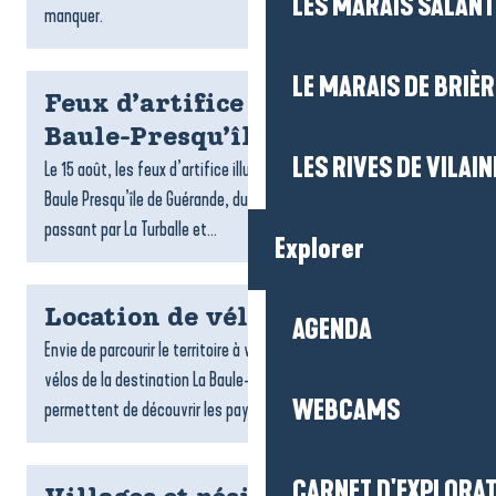
LES MARAIS SALAN
manquer.
LE MARAIS DE BRIÈR
Feux d’artifice du 15 août à La
Baule-Presqu’île de Guérande
LES RIVES DE VILAIN
Le 15 août, les feux d’artifice illuminent les soirées d’été à La
Baule Presqu’île de Guérande, du Croisic jusqu’à Pénestin en
passant par La Turballe et...
Explorer
Location de vélos
AGENDA
Envie de parcourir le territoire à votre rythme ? Les loueurs de
vélos de la destination La Baule-Presqu’île de Guérande vous
WEBCAMS
permettent de découvrir les paysages, les villages...
CARNET D'EXPLORA