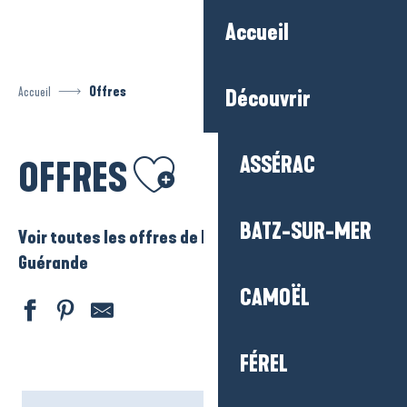
Aller
Accueil
au
contenu
principal
Accueil
Offres
Découvrir
Ajouter aux favoris
ASSÉRAC
OFFRES
BATZ-SUR-MER
Voir toutes les offres de La Baule – Presqu’ile de
Guérande
CAMOËL
FÉREL