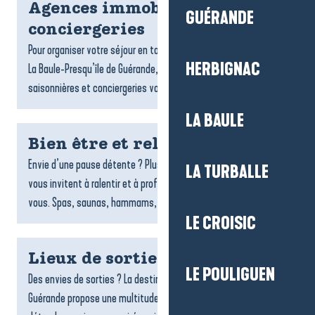
Agences immobilières et
GUÉRANDE
conciergeries
Pour organiser votre séjour en toute sérénité sur la destination
HERBIGNAC
La Baule-Presqu’île de Guérande, les agences de locations
saisonnières et conciergeries vous accompagnent dans...
LA BAULE
Bien être et relaxation
Envie d’une pause détente ? Plusieurs espaces de bien-être
LA TURBALLE
vous invitent à ralentir et à profiter d’un moment rien qu’à
vous. Spas, saunas, hammams, soins du corps,...
LE CROISIC
Lieux de sorties et spectacles
LE POULIGUEN
Des envies de sorties ? La destination La Baule-Presqu’île de
Guérande propose une multitude de lieux pour s’amuser, se