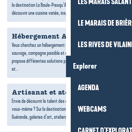
LES MARAIS SALAN
la destination La Baule-Presqu’île de Guérande vous invitent à
découvrir une cuisine variée, inspirée par...
LE MARAIS DE BRIÈR
Hébergement Assérac
LES RIVES DE VILAIN
Vous cherchez un hébergement à Assérac ? Entre littoral
sauvage, campagne paisible et douceur de vivre, Assérac
propose différentes solutions pour profiter d’un séjour calme
Explorer
et...
AGENDA
Artisanat et ateliers créatifs
Envie de découvrir le talent des artisans locaux ou de créer
WEBCAMS
vous-même ? Sur la destination La Baule-Presqu’île de
Guérande, galeries d’art, ateliers et espaces créatifs vous...
CARNET D'EXPLORA