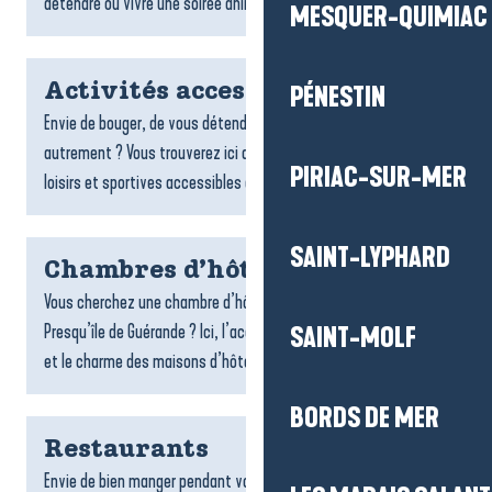
détendre ou vivre une soirée animée : bars...
MESQUER-QUIMIAC
Activités accessibles
PÉNESTIN
Envie de bouger, de vous détendre ou de découvrir le territoire
autrement ? Vous trouverez ici de nombreuses activités de
PIRIAC-SUR-MER
loisirs et sportives accessibles aux personnes à...
SAINT-LYPHARD
Chambres d’hôtes
Vous cherchez une chambre d’hôtes sur la destination La Baule-
Presqu’île de Guérande ? Ici, l’accueil chaleureux, la convivialité
SAINT-MOLF
et le charme des maisons d’hôtes font toute la...
BORDS DE MER
Restaurants
Envie de bien manger pendant votre séjour ? Les restaurants de