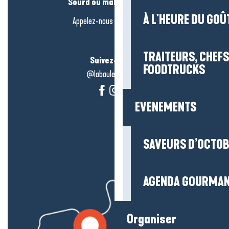
Sourd ou malentendant ?
À L'HEURE DU GOÛ
Appelez-nous en
cliquant-ici
TRAITEURS, CHEFS
Suivez-nous !
FOODTRUCKS
@labauleguérande
EVENEMENTS
SAVEURS D’OCTO
AGENDA GOURMA
Organiser