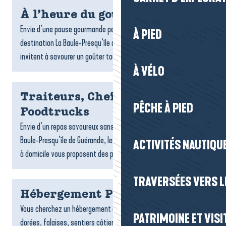
À l’heure du goûter
Envie d’une pause gourmande pendant votre séjour ? Sur la
À PIED
destination La Baule-Presqu’île de Guérande, de nombreux lieux
invitent à savourer un goûter tout en douceur : salons...
À VÉLO
Traiteurs, Chefs à domicile et
PÊCHE À PIED
Foodtrucks
Envie d’un repas savoureux sans cuisiner ? Sur la destination La
Baule-Presqu’île de Guérande, les traiteurs, foodtrucks et chefs
ACTIVITÉS NAUTIQUE
à domicile vous proposent des plats gourmands,...
TRAVERSÉES VERS LE
Hébergement Pénestin
Vous cherchez un hébergement à Pénestin ? Entre plages
PATRIMOINE ET VISI
dorées, falaises, sentiers côtiers et estuaire, la commune