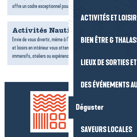
offre un cadre exceptionnel pour un séjour tourné vers la...
ACTIVITÉS ET LOISI
Activités Nautiques
BIEN ÊTRE & THALA
Envie de vous divertir, même à l’abri ? De nombreuses activités
et loisirs en intérieur vous attendent : jeux, sports, espaces
immersifs, ateliers ou expériences ludiques....
LIEUX DE SORTIES E
DES ÉVÉNEMENTS AU
Déguster
SAVEURS LOCALES