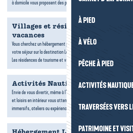
à domicile vous proposent des plats gourmands,...
À PIED
Villages et résidences
vacances
À VÉLO
Vous cherchez un hébergement pratique et confortable pour
votre séjour sur la destination La Baule-Presqu’île de Guérande ?
Les résidences de tourisme et villages vacances sont...
PÊCHE À PIED
Activités Nautiques
ACTIVITÉS NAUTIQUE
Envie de vous divertir, même à l’abri ? De nombreuses activités
et loisirs en intérieur vous attendent : jeux, sports, espaces
TRAVERSÉES VERS LE
immersifs, ateliers ou expériences ludiques....
PATRIMOINE ET VISI
Hébergement La Turballe