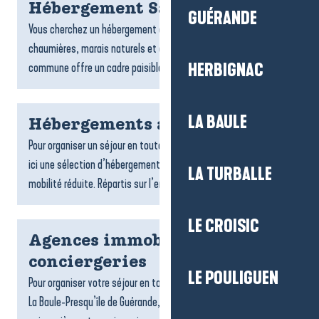
Hébergement Saint-Lyphard
GUÉRANDE
Vous cherchez un hébergement à Saint-Lyphard ? Entre
chaumières, marais naturels et ambiance briéronne, la
commune offre un cadre paisible pour un séjour ressourçant....
HERBIGNAC
LA BAULE
Hébergements accessibles
Pour organiser un séjour en toute tranquillité, on vous propose
ici une sélection d’hébergements accessibles aux personnes à
LA TURBALLE
mobilité réduite. Répartis sur l’ensemble du...
LE CROISIC
Agences immobilières et
conciergeries
LE POULIGUEN
Pour organiser votre séjour en toute sérénité sur la destination
La Baule-Presqu’île de Guérande, les agences de locations