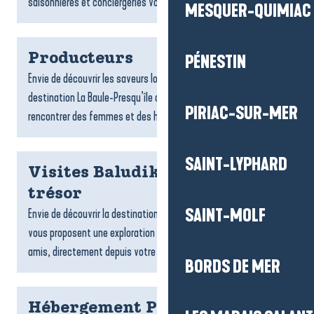
saisonnières et conciergeries vous accompagnent dans...
MESQUER-QUIMIAC
Producteurs
PÉNESTIN
Envie de découvrir les saveurs locales ? Les producteurs de la
destination La Baule-Presqu’île de Guérande vous invitent à
PIRIAC-SUR-MER
rencontrer des femmes et des hommes passionnés,...
SAINT-LYPHARD
Visites Baludik et chasses au
trésor
SAINT-MOLF
Envie de découvrir la destination ? Les jeux de piste Baludik
vous proposent une exploration ludique, en famille ou entre
amis, directement depuis votre téléphone. Suivez des...
BORDS DE MER
Hébergement Pénestin