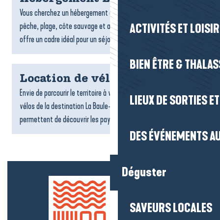
Vous cherchez un hébergement à La Turballe ? Entre port de
pêche, plage, côte sauvage et ambiance maritime, la commune
ACTIVITÉS ET LOISI
offre un cadre idéal pour un séjour authentique face à...
BIEN ÊTRE & THALA
Location de vélos
Envie de parcourir le territoire à votre rythme ? Les loueurs de
LIEUX DE SORTIES E
vélos de la destination La Baule-Presqu’île de Guérande vous
permettent de découvrir les paysages, les villages...
DES ÉVÉNEMENTS AU
Déguster
SAVEURS LOCALES