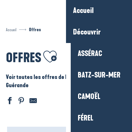
Aller
Accueil
au
contenu
principal
Accueil
Offres
Découvrir
Ajouter aux favoris
ASSÉRAC
OFFRES
BATZ-SUR-MER
Voir toutes les offres de La Baule – Presqu’ile de
Guérande
CAMOËL
FÉREL