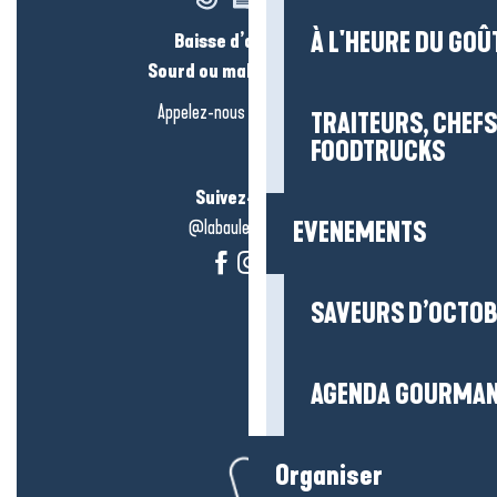
À L'HEURE DU GOÛ
Baisse d’audition ?
Sourd ou malentendant ?
Appelez-nous en
cliquant-ici
TRAITEURS, CHEFS
FOODTRUCKS
Suivez-nous !
@labauleguérande
EVENEMENTS
SAVEURS D’OCTO
AGENDA GOURMA
Organiser