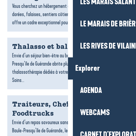
LES MARAIS SALAN
Vous cherchez un hébergement à Pénestin ? Entre plages
dorées, falaises, sentiers côtiers et estuaire, la commune
offre un cadre exceptionnel pour un séjour tourné vers la...
LE MARAIS DE BRIÈR
LES RIVES DE VILAIN
Thalasso et balnéo
Envie d’un séjour bien-être au bord de l’océan ? La Baule-
Presqu’île de Guérande abrite plusieurs centres de
Explorer
thalassothérapie dédiés à votre détente et à votre vitalité.
Soins...
AGENDA
Traiteurs, Chefs à domicile et
WEBCAMS
Foodtrucks
Envie d’un repas savoureux sans cuisiner ? Sur la destination La
Baule-Presqu’île de Guérande, les traiteurs, foodtrucks et chefs
CARNET D'EXPLORA